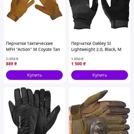
Перчатки тактические
Перчатки Oakley SI
MFH "Action" M Coyote Tan
Lightweight 2.0, Black, M
(15813R-M)
{2900-piho}
1 399
₴
1 650
₴
889
₴
1 500
₴
Купить
Купить