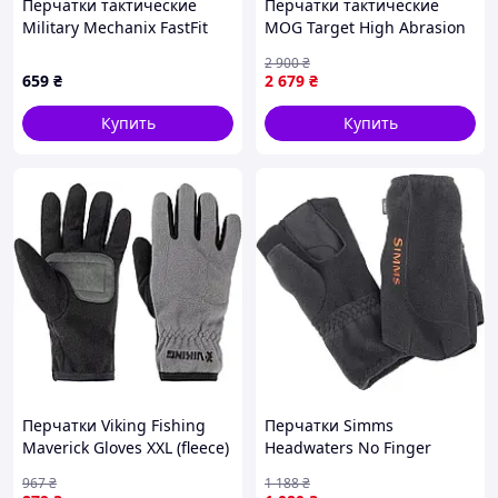
Перчатки тактические
Перчатки тактические
Military Mechanix FastFit
MOG Target High Abrasion
XXL Coyote
ErgoShield MultiCam M
2 900
₴
(90100-23)
659
₴
2 679
₴
Купить
Купить
Перчатки Viking Fishing
Перчатки Simms
Maverick Gloves XXL (fleece)
Headwaters No Finger
classic Grey-graphite {1919-
Glove для рыбалки флис
967
₴
1 188
₴
piho}
Polartec DWR Black S {1795-