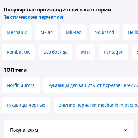
Популярные производители
в категории
Тактические перчатки
Mechanix
M-Tac
MiL-tec
No brand
Heli
Kombat UK
Без бренда
MFH
Pentagon
ТОП теги
Norfin aurora
Рукавицы для защиты от порезов Terex An
Рукавицы чорные
Зимние перчатки mechanix m pact о
Покупателям