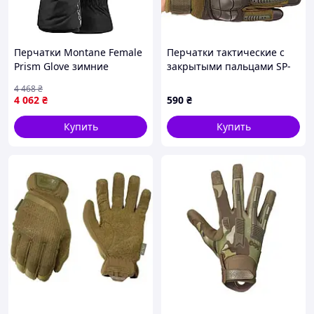
Перчатки Montane Female
Перчатки тактические с
Prism Glove зимние
закрытыми пальцами SP-
ветрозащитные
Sport BC-8797 размер M-XL
4 468
₴
водоотталкивающие
цвета в ассортименте
4 062
₴
590
₴
сенсорные S Black {3490-
piho}
Купить
Купить