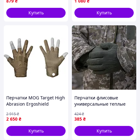
879
₴
1 080
₴
piho}
Купить
Купить
Перчатки MOG Target High
Перчатки флисовые
Abrasion Ergoshield
универсальные теплые
Trivium, Coyote brown, M
ветрозащитные цвет
2 915
₴
424
₴
{9010-piho}
олива one size {KL-1-piho}
2 650
₴
385
₴
Купить
Купить