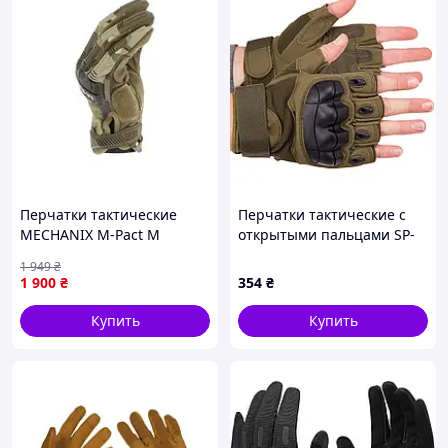
Перчатки тактические
Перчатки тактические с
MECHANIX M-Pact M
открытыми пальцами SP-
MultiCam
Sport BC-8805 размер M-XL
1 949
₴
цвета в ассортименте
1 900
₴
354
₴
Купить
Купить