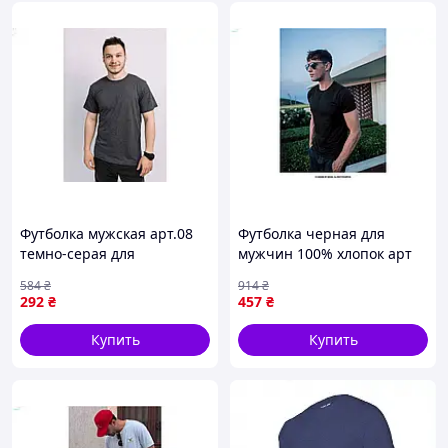
Футболка мужская арт.08
Футболка черная для
темно-серая для
мужчин 100% хлопок арт
повседневной носки
1801 размер 2XL для
584
₴
914
₴
комфортная и стильная
повседневной носки
292
₴
457
₴
одежда
Купить
Купить