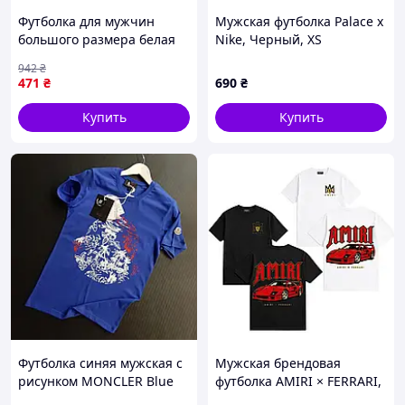
Футболка для мужчин
Мужская футболка Palace x
большого размера белая
Nike, Черный, XS
из 100% хлопка для
942
₴
комфортной повседневной
471
₴
690
₴
носки
Купить
Купить
Футболка синяя мужская с
Мужская брендовая
рисунком MONCLER Blue
футболка AMIRI × FERRARI,
монклер монклир Seli
Черный, XS