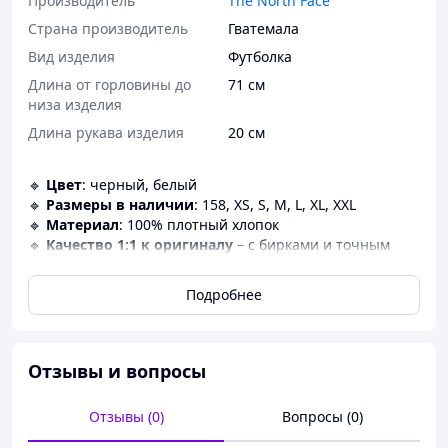
Производитель
The North Face
Страна производитель
Гватемала
Вид изделия
Футболка
Длина от горловины до
71 см
низа изделия
Длина рукава изделия
20 см
🔹
Цвет
: черный, белый
🔹
Размеры в наличии
: 158, XS, S, M, L, XL, XXL
🔹
Материал
: 100% плотный хлопок
🔹
Качество 1:1 к оригиналу
– с бирками и точным
воспроизведением деталей
🔹
Стойкий принт
– не трескается и не выгорает
Подробнее
🔹
Комфорт и долговечность
– приятная к телу ткань,
сохраняет форму после стирки
🔹
Отправка заказа
– два раза в день, без выходных
(12:00, 18:00)
Отзывы и вопросы
Идеальный выбор для тех, кто ценит стиль и
качество! 👕🔥
Отзывы (0)
Вопросы (0)