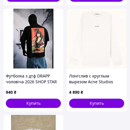
Футболка з дтф DRAPP
Лонгслив с круглым
чоловіча 2026 SHOP STAR
вырезом Acne Studios
белый, C866M4320E
940
₴
4 890
₴
Купить
Купить