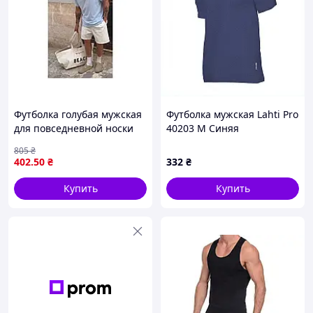
Футболка голубая мужская
Футболка мужская Lahti Pro
для повседневной носки
40203 M Синяя
из качественного хлопка
C7A7M53406
805
₴
размера М ТМ FAMILY
402
.50
₴
332
₴
Купить
Купить