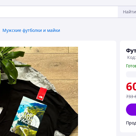
Найти
Мужские футболки и майки
Фут
Код:
Гото
6
733
Про