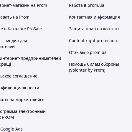
ернет-магазин
на Prom
Работа в prom.ua
авать на Prom
Контактная информация
 в Каталоге ProSale
Защита прав на контент
 — медиа для
Content right protection
ателей
Отзывы о prom.ua
 интернет-предпринимателей
Кращі
Помощь Силам обороны
(Volonter by Prom)
льское соглашение
онфиденциальности
боты на маркетплейсе
рограмма электронный
с PROM
 Google Ads