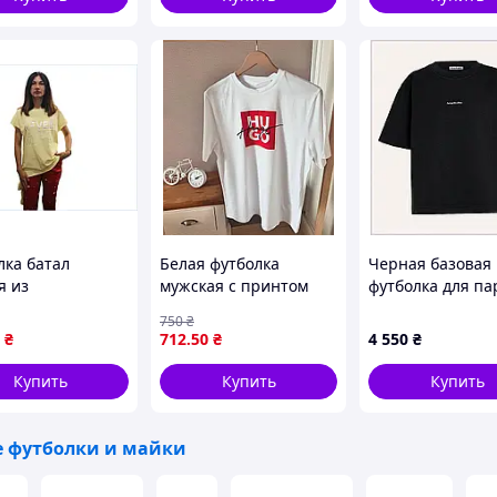
15
еру в любой мессенджер, или в сообщение на
ть в профиле магазина, или уточнить у
лка батал
Белая футболка
Черная базовая
я из
мужская с принтом
футболка для па
альной ткани
квадрат красный с
Acne Studios,
750
₴
ужчин размер XL
надписью стильная
M8C664322
₴
712
.50
₴
4 550
₴
ili
хлопковая летняя
GTRtime3053
Купить
Купить
Купить
 футболки и майки