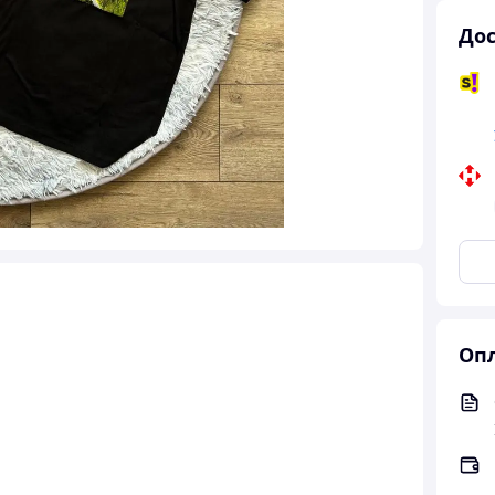
Дос
Опл