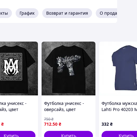
акты
График
Возврат и гарантия
О продавце
роизведением деталей
охраняет форму после стирки
0, 18:00)
 👕🔥
Длина
плеча
11
ка унисекс -
Футболка унисекс -
Футболка мужск
12
айз, цвет
оверсайз, цвет
Lahti Pro 40203 
й, размер S -
черный, размер S -
Синяя C7A7M53
12,5
750
₴
XXL
₴
712
.50
₴
332
₴
14
Купить
Купить
Купить
15