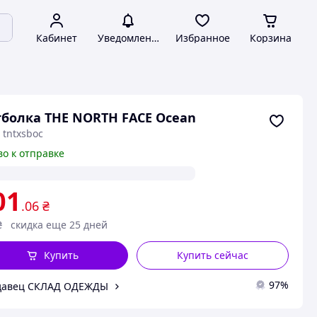
Кабинет
Уведомления
Избранное
Корзина
болка THE NORTH FACE Ocean
 tntxsboc
во к отправке
01
.06
₴
₴
скидка еще 25 дней
Купить
Купить сейчас
97%
давец СКЛАД ОДЕЖДЫ