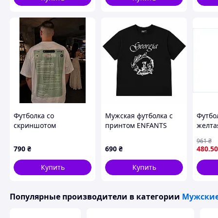
стаф світлосіра базова
XXL(54)
56
77
40
22
Чтобы более точно подобрать размер, пишите менедж
PROM ваш вес и рост ⚡
Больше товаров и принтов этого бренда можете увиде
менеджера ✅
Похожие товары по характеристикам
Футболка со
Мужская футболка с
Футбо
скриншотом
принтом ENFANTS
желта
переписки |
RICHES DÉPRIMÉS ERD
натур
961
₴
Оригинальный
GEORGIA, Черный, XS
для м
790
₴
690
₴
480
.50
подарок с шуткой
ТМ Yas
Купить
Купить
Популярные производители
в категории
Мужские