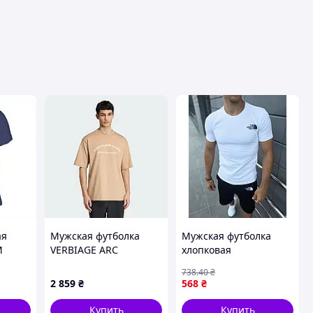
ая
Мужская футболка
Мужская футболка
M
VERBIAGE ARC
хлопковая
406
GRAPHIC Adidas
качественная,
738
.40
₴
KB4889, Коричневый,
Футболка TNF біла
2 859
₴
568
₴
Размер - 2XL
Купить
Купить