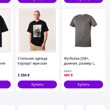
Стильная одежда
Футболка JOB+,
рня
Кархарт мужская
дымная, размер L,
футболка с принтом,
MODYF WURTH ( арт.
504
₴
8594K5A62
M446214002 )
2 250
₴
489
₴
Купить
Купить