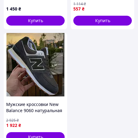
флисе
черные женские для
1 114
₴
повседневной носки OS-40
1 450
₴
557
₴
Купить
Купить
Мужские кроссовки New
Balance 9060 натуральная
замша серые с зеленым
2 925
₴
1 922
₴
Купить