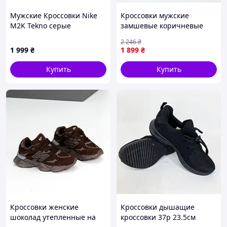
Мужские Кроссовки Nike
Кроссовки мужские
M2K Tekno серые
замшевые коричневые
демисезонные
2 246
₴
спортивные Shopingo
1 999
₴
1 899
₴
Кросівки чоловічі замшеві
коричневі демісезонні
Купить
Купить
спортивні
Кроссовки женские
Кроссовки дышащие
шоколад утепленные на
кроссовки 37р 23.5см