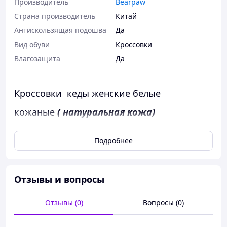
Производитель
Bearpaw
Страна производитель
Китай
Антискользящая подошва
Да
Вид обуви
Кроссовки
Влагозащита
Да
Кроссовки кеды женские белые
кожаные
( натуральная кожа)
платформа 2 см
Подробнее
пятая жесткая фиксированная ( нога
внутри не ездит)
подошва полиуретан
гибкая
не пуста
Отзывы и вопросы
плотная
удобные, мягкие, красивые
Отзывы (0)
Вопросы (0)