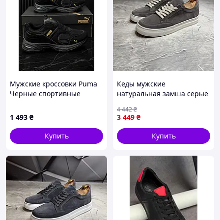
Мужские кроссовки Puma
Кеды мужские
Черные спортивные
натуральная замша серые
беговые летние стильные
классические Seli Кеди
4 442
₴
спортивные кросівки
чоловічі натуральна
1 493
₴
3 449
₴
чоловічі пума
замша сірі класичні
Купить
Купить