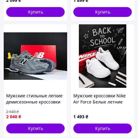
2 099
₴
1 899
₴
Купить
Купить
Мужские стильные легкие
Мужские кроссовки Nike
демисезонные кроссовки
Air Force Белые летние
New Balance 1906R,
стильные кожаные
2 540
₴
качественные
кросівки чоловічі найк
2 040
₴
1 493
₴
натуральный замш 46-
29см
Купить
Купить