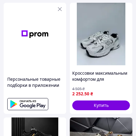
Кроссовки максимальным
Персональные товарные
комфортом для
подборки в приложении
путешествий,устойчивой
4 505
₴
подошвой,поддержкой
2 252
.50
₴
свода,активного отдыха
qwert
Купить