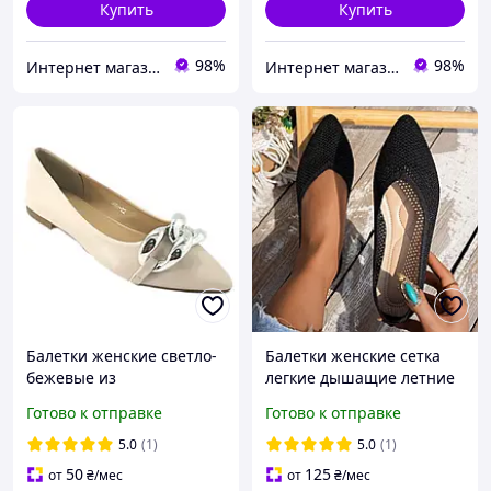
Купить
Купить
98%
98%
Интернет магазин "Ножки в одежке"
Интернет магазин "Ножки в одежке"
Балетки женские светло-
Балетки женские сетка
бежевые из
легкие дышащие летние
искусственной кожи
туфли без каблука
Готово к отправке
Готово к отправке
УЦЕНЕНЫ размер 37
удобные повседневные
5.0
(1)
5.0
(1)
50
125
от
₴
/мес
от
₴
/мес