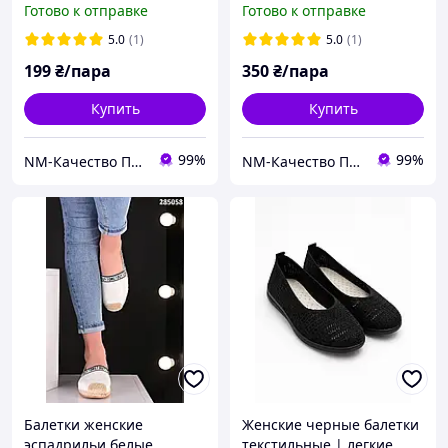
Готово к отправке
Готово к отправке
размер 36,37,38,39
5.0
(1)
5.0
(1)
199
₴/пара
350
₴/пара
Купить
Купить
99%
99%
NM-Качество Профессионалов
NM-Качество Профессионалов
Балетки женские
Женские черные балетки
эспадрильи белые
текстильные | легкие