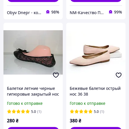
98%
99%
Obyv Dnepr - кожаная обувь г. Днепр
NM-Качество Профессионалов
Балетки летние черные
Бежевые балетки острый
гипюровые закрытый нос
нос 36 38
36
Готово к отправке
Готово к отправке
5.0
(1)
5.0
(1)
280
₴
380
₴