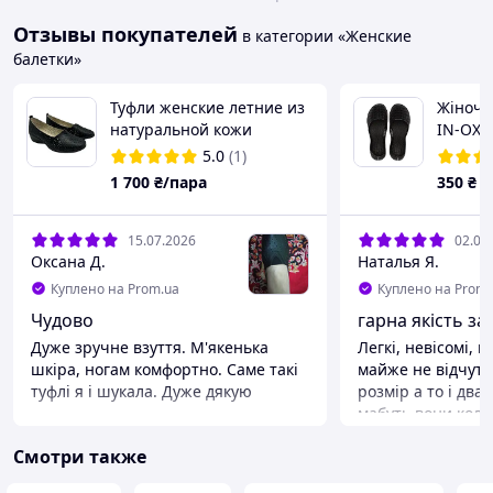
Отзывы покупателей
в категории «Женские
балетки»
Туфли женские летние из
Жіночі
натуральной кожи
IN-OX 
черного цвета на
5.0
(1)
танкетке 3 см, с резинкой
1 700
₴/пара
350
₴
на широкую ногу
15.07.2026
02.07
Оксана Д.
Наталья Я.
Куплено на Prom.ua
Куплено на Prom.
Чудово
гарна якість за 
Дуже зручне взуття. М'якенька
Легкі, невісомі, практ
шкіра, ногам комфортно. Саме такі
майже не відчутні! краще брати
туфлі я і шукала. Дуже дякую
розмір а то і два
мабуть вони коли
Преимущества
випрамляться, але на нозі це н
Все сподобалось. Якість відмінна
Смотри также
незаважає
Недостатки
Преимущества
Відсутні