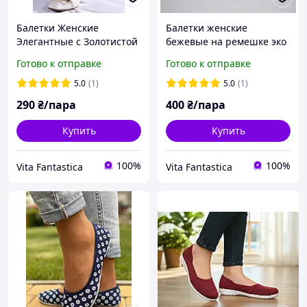
Балетки Женские
Балетки женские
Элегантные с Золотистой
бежевые на ремешке эко
Цепочкой Белый цвет
замша мягкие удобные,
Готово к отправке
Готово к отправке
балетки Мэри Джейн
5.0
(1)
5.0
(1)
290
₴/пара
400
₴/пара
Купить
Купить
100%
100%
Vita Fantastica
Vita Fantastica