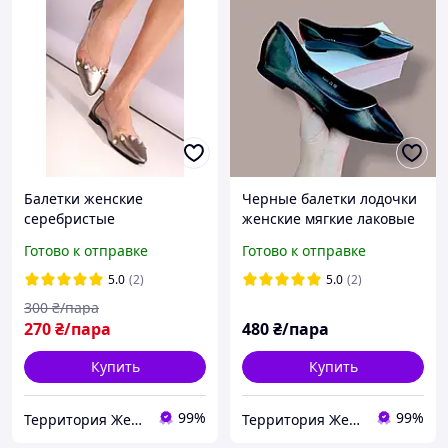
Балетки женские
Черные балетки лодочки
серебристые
женские мягкие лаковые
классические лодочки
Готово к отправке
Готово к отправке
5.0
(2)
5.0
(2)
300
₴/пара
270
₴/пара
480
₴/пара
Купить
Купить
99%
99%
Территория Желаний.TЖ.
Территория Желаний.TЖ.