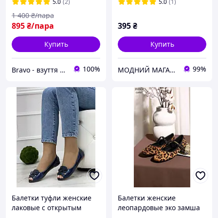
5.0
(2)
5.0
(1)
1 400
₴/пара
895
₴/пара
395
₴
Купить
Купить
100%
99%
Bravo - взуття зі знижками!
МОДНИЙ МАГАЗИН жіноче взуття, сумки, гаманці, біжутерія, купальники, рюкзаки, куртки жіночі
Балетки туфли женские
Балетки женские
лаковые с открытым
леопардовые эко замша
носком темно-синие
размер 37,38