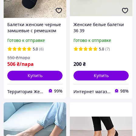
Балетки женские черные
Женские белые балетки
замшевые с ремешком
36 39
балетки мери джейн
Готово к отправке
Готово к отправке
легкие мягкие
5.0
(6)
5.0
(7)
550
₴/пара
506
₴/пара
200
₴
Купить
Купить
99%
98%
Территория Желаний.TЖ.
Интернет магазин "Ножки в одежке"