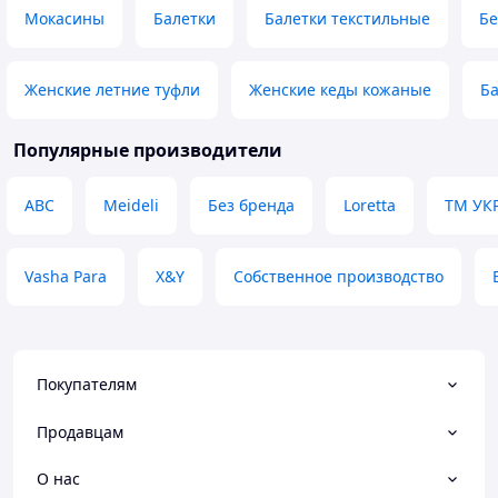
гарна якість, все
Мокасины
Балетки
Балетки текстильные
Бе
Недостатки
Недоліків невияв
Женские летние туфли
Женские кеды кожаные
Ба
Популярные производители
ABC
Meideli
Без бренда
Loretta
ТМ УК
Vasha Para
X&Y
Собственное производство
Покупателям
Продавцам
О нас