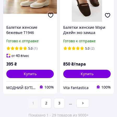
Балетки женские
Балетки женские Мэри
бежевые Т1946
Джейн эко замша
коричневые размер 41
Готово к отправке
Готово к отправке
5.0
(1)
5.0
(2)
40
от
₴
/мес
395
₴
850
₴/пара
Купить
Купить
100%
100%
МОДНИЙ БУТІК жіноче взуття, сумки, гаманці, біжутерія, купальники, рюкзаки, куртки жіночі
Vita Fantastica
1
2
3
...
Показано 1 - 29 товаров из 9000+