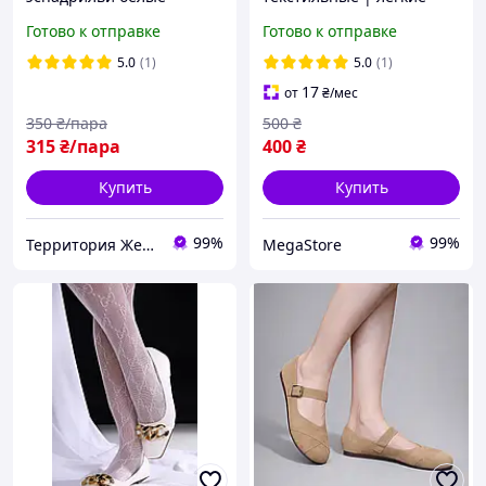
Эспадрильи
дышащие туфли на
Готово к отправке
Готово к отправке
каждый день
5.0
(1)
5.0
(1)
17
от
₴
/мес
350
₴/пара
500
₴
315
₴/пара
400
₴
Купить
Купить
99%
99%
Территория Желаний.TЖ.
MegaStore