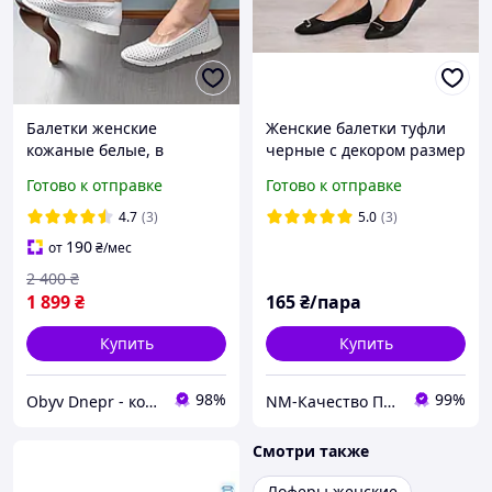
Балетки женские
Женские балетки туфли
кожаные белые, в
черные с декором размер
наличии все размеры
36,37,38
Готово к отправке
Готово к отправке
4.7
(3)
5.0
(3)
190
от
₴
/мес
2 400
₴
1 899
₴
165
₴/пара
Купить
Купить
98%
99%
Obyv Dnepr - кожаная обувь г. Днепр
NM-Качество Профессионалов
Смотри также
Лоферы женские