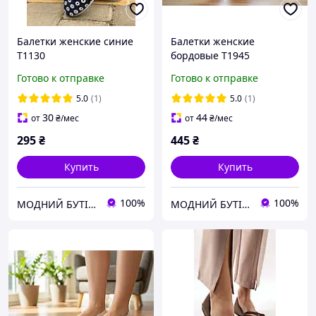
Балетки женские синие
Балетки женские
Т1130
бордовые Т1945
Готово к отправке
Готово к отправке
5.0
(1)
5.0
(1)
30
44
от
₴
/мес
от
₴
/мес
295
₴
445
₴
Купить
Купить
100%
100%
МОДНИЙ БУТІК жіноче взуття, сумки, гаманці, біжутерія, купальники, рюкзаки, куртки жіночі
МОДНИЙ БУТІК жіноче взуття, сумки, гаманці, біжутерія, купальники, рюкзаки, куртки жіночі