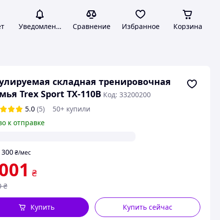
ет
Уведомления
Сравнение
Избранное
Корзина
улируемая складная тренировочная
мья Trex Sport TX-110B
Код: 33200200
5.0
(5)
50+ купили
во к отправке
300
т
₴
/мес
 001
₴
0
₴
Купить
Купить сейчас