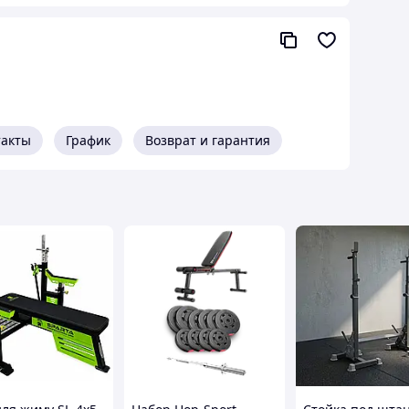
камью.
такты
График
Возврат и гарантия