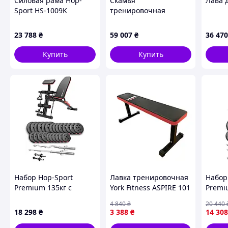
Силовая рама Hop-
Скамья
Лава 
Sport HS-1009K
тренировочная
Hammer Bench Pullup
Dip с модулем
23 788
₴
59 007
₴
36 470
подтягиваний
Купить
Купить
Набор Hop-Sport
Лавка тренировочная
Набор
Premium 135кг с
York Fitness ASPIRE 101
Premi
Мы хотим познакомить вас с ключевыми особенностями
скамейкой HS-1035,
универсальная
скаме
от других моделей?
4 840
₴
20 440
штангами и гантелями
штанг
18 298
₴
3 388
₴
14 308
Регулируемая спинка - до 7 положений!