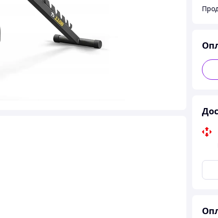
Прод
Оп
Дос
Опл