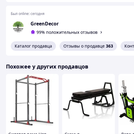
сможете использовать эту скамью как обычную прямую с
Был online:
сегодня
GreenDecor
99% положительных отзывов
Каталог продавца
Отзывы о продавце
363
Кон
Похожее у других продавцов