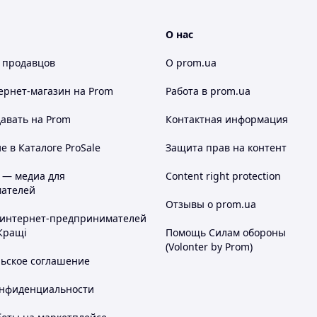
О нас
 продавцов
О prom.ua
ернет-магазин
на Prom
Работа в prom.ua
авать на Prom
Контактная информация
 в Каталоге ProSale
Защита прав на контент
 — медиа для
Content right protection
ателей
Отзывы о prom.ua
 интернет-предпринимателей
Кращі
Помощь Силам обороны
(Volonter by Prom)
льское соглашение
онфиденциальности