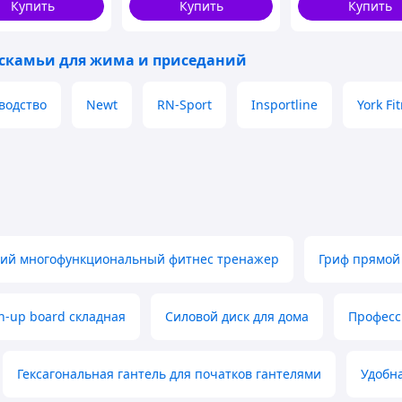
Купить
Купить
Купить
ов
 скамьи для жима и приседаний
водство
Newt
RN-Sport
Insportline
York Fi
месте,
поэтому он отлично подходит даже для
ий многофункциональный фитнес тренажер
Гриф прямой
h-up board складная
Силовой диск для дома
Професс
тому спинка и сиденье наполнены
мягким и
мальный комфорт во время каждого подхода.
Гексагональная гантель для початков гантелями
Удобна
йчивой к повреждениям и легко чистящейся.
аша скамья станет вашим спутником в тренировках