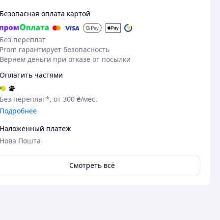
Безопасная оплата картой
Без переплат
Prom гарантирует безопасность
Вернем деньги при отказе от посылки
Оплатить частями
Без переплат*, от 300 ₴/мес.
Подробнее
Наложенный платеж
06.03.2026
02
В'ячеслав Х.
Світлана С.
Нова Пошта
Куплено на Prom.ua
Куплено на Pr
Дякую все чудово
Все супер
Смотреть всё