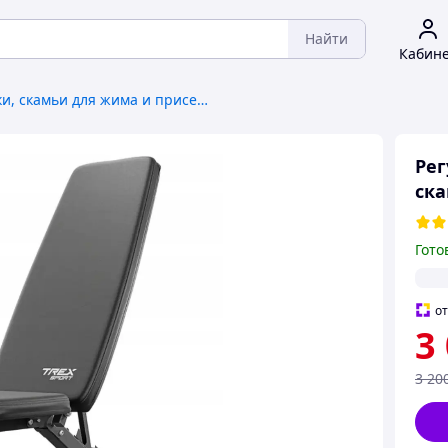
Найти
Кабин
Стойки, скамьи для жима и приседаний
Рег
ска
Гото
о
3
3 20