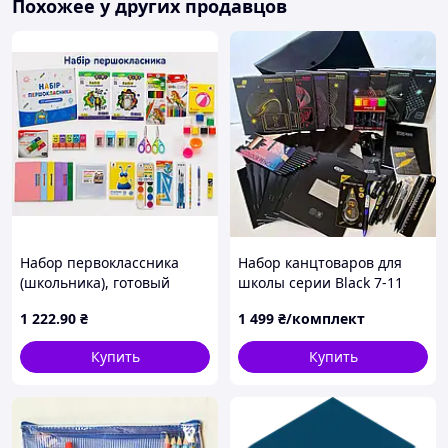
Похожее у других продавцов
Набор первоклассника
Набор канцтоваров для
(школьника), готовый
школы серии Black 7-11
комплект
класс, 60 предметов,
1 222
.90
₴
1 499
₴/комплект
унисекс Набор для
подростков
Купить
Купить