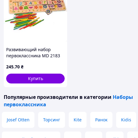
Развивающий набор
первоклассника MD 2183
деревянный Счетные
245
.70
₴
палочки
Купить
Популярные производители
в категории
Наборы
первоклассника
Josef Otten
Торсинг
Kite
Ранок
Kidis