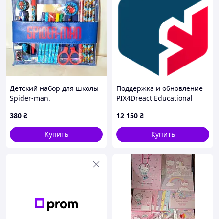
Детский набор для школы
Поддержка и обновление
Spider-man.
PIX4Dreact Educational
Professor на 3 года (до
380
₴
12 150
₴
окончания срока действия)
Купить
Купить