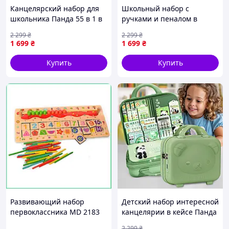
Канцелярский набор для
Школьный набор с
школьника Панда 55 в 1 в
ручками и пеналом в
чемоданчике большой
чемодане Панда 55 в 1 в
2 299
₴
2 299
₴
комплект ручек и
кейсе большой комплект
1 699
₴
1 699
₴
карандашей с пеналом для
канцелярских
детей
принадлежностей ребенку
Купить
Купить
Развивающий набор
Детский набор интересной
первоклассника MD 2183
канцелярии в кейсе Панда
деревянные счетные
55 в 1 стильный школьный
2 299
₴