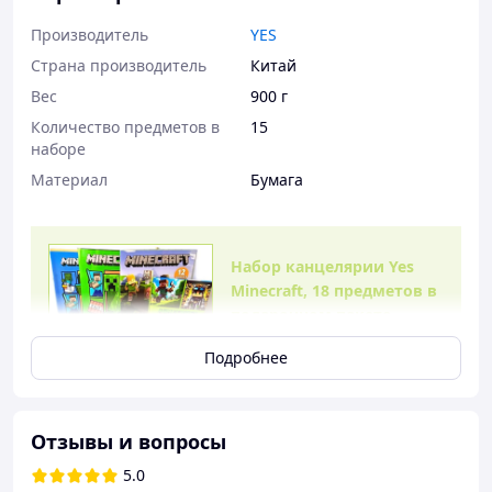
Производитель
YES
Страна производитель
Китай
Вес
900 г
Количество предметов в
15
наборе
Материал
Бумага
Набор канцелярии Yes
Minecraft, 18 предметов в
подарочном пакете
Подарите ребенку радость
Подробнее
и вдохновение с набором
канцелярии Yes Minecraft!
Этот комплект идеально
подходит для школьников,
Отзывы и вопросы
ведь содержит все
5.0
необходимое для учебы и творчества. Яркий