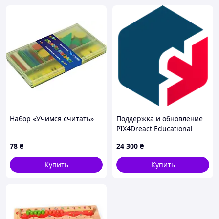
Набор «Учимся считать»
Поддержка и обновление
PIX4Dreact Educational
Professor на 3 года (после
78
₴
24 300
₴
окончания срока действия)
Купить
Купить