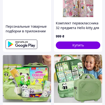
Комплект первоклассника
Персональные товарные
32 предмета Hello kitty для
подборки в приложении
девочки набор
999
₴
канцелярии канцтоваров
для первоклассницы Kite
Купить