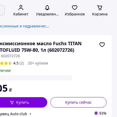
Кабинет
Уведомления
Избранное
Корзина
Трансмиссионные и гидравлические масла
нсмиссионное масло Fuchs TITAN
TOFLUID 75W-80, 1л (602072726)
: 602072726
4.5
(2)
20+ купили
личии
05
₴
Купить
Купить сейчас
93%
авец Auto-club