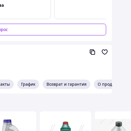
57, 1940768
ва
, G50)
прос
такты
График
Возврат и гарантия
О продавце