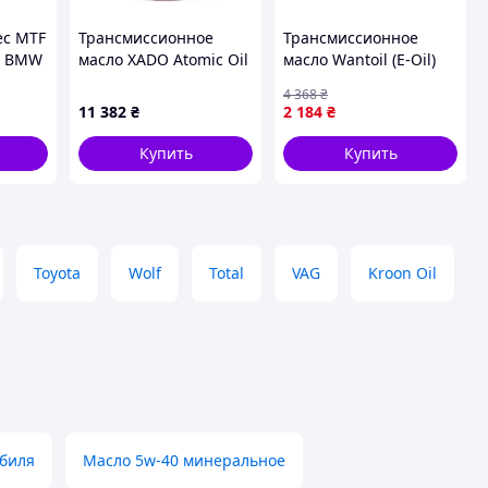
ec MTF
Трансмиссионное
Трансмиссионное
 , BMW
масло XADO Atomic Oil
масло Wantoil (E-Oil)
BMW
ATF III/IV/V RED BOOST
20л для надежной
4 368
₴
BMW
20 л
работы вашего
11 382
₴
2 184
₴
TF LT-
автомобиля
2330,
Купить
Купить
Toyota
Wolf
Total
VAG
Kroon Oil
обиля
Масло 5w-40 минеральное