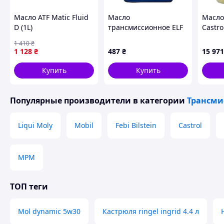
Масло ATF Matic Fluid
Масло
Масло
D (1L)
трансмиссионное ELF
Castr
Tranself EP GL-4 80W-
DEXRO
1 410
₴
90 1 л (194736/213863)
MULTI
1 128
₴
487
₴
15 971
синт.
Купить
Купить
Популярные производители
в категории
Трансми
Liqui Moly
Mobil
Febi Bilstein
Castrol
MPM
ТОП теги
Mol dynamic 5w30
Кастрюля ringel ingrid 4.4 л