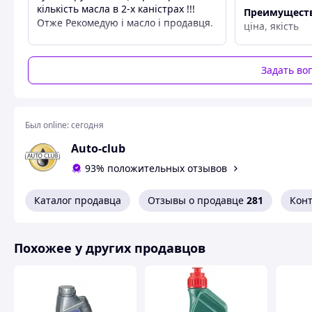
Допуск OEM General Motors, Opel: 1940182, 1940776, 19407
кількість масла в 2-х каністрах !!!
Преимущест
Допуск OEM VAG : G 052 911 (TL 529 11),G 050 150 (TL 501 50
Отже Рекомедую і масло і продавця.
ціна, якість
Допуск OEM Volvo: 97308
Преимущества
Недостатки
Ціна
немає
Похожие товары по характеристикам
Задать во
Недостатки
Батч-код зник при першому ж
дотику.
Был online:
сегодня
Auto-club
93% положительных отзывов
Каталог продавца
Отзывы о продавце
281
Кон
Похожее у других продавцов