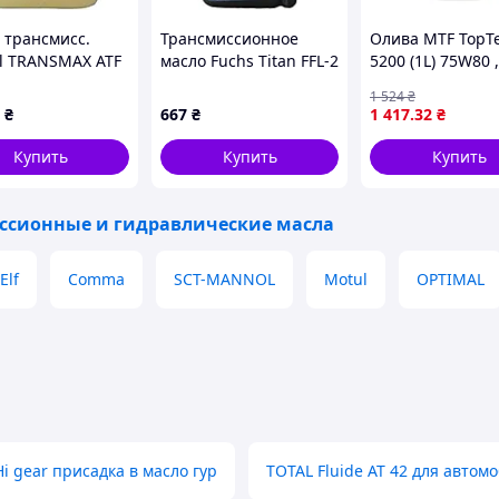
 трансмисс.
Трансмиссионное
Олива MTF TopT
ol TRANSMAX ATF
масло Fuchs Titan FFL-2
5200 (1L) 75W80
N VI MERCON LV
Pentosin FFL-2 1л
8322 0309 031, 
1 524
₴
VEHICLE, 20л,
8322 0403 247, 
₴
667
₴
1 417
.32
₴
MTF LT-2, BMW M
4, CITROEN B71 
Купить
Купить
Купить
FORD
ссионные и гидравлические масла
Elf
Comma
SCT-MANNOL
Motul
OPTIMAL
Hi gear присадка в масло гур
TOTAL Fluide AT 42 для автом