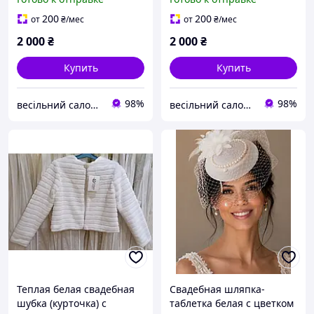
искусственный мех,
искусственный мех,
размер 48
размер 46
200
200
от
₴
/мес
от
₴
/мес
2 000
₴
2 000
₴
Купить
Купить
98%
98%
весільний салон "Галатея"
весільний салон "Галатея"
Теплая белая свадебная
Свадебная шляпка-
шубка (курточка) с
таблетка белая с цветком