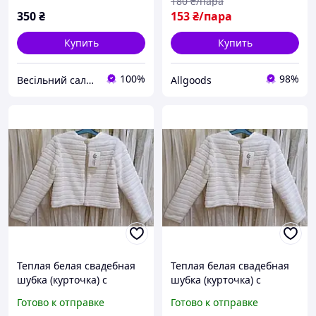
180
₴/пара
350
₴
153
₴/пара
Купить
Купить
100%
98%
Весільний салон «Ніколь»
Allgoods
Теплая белая свадебная
Теплая белая свадебная
шубка (курточка) с
шубка (курточка) с
длинным рукавом,
длинным рукавом,
Готово к отправке
Готово к отправке
искусственный мех,
искусственный мех,