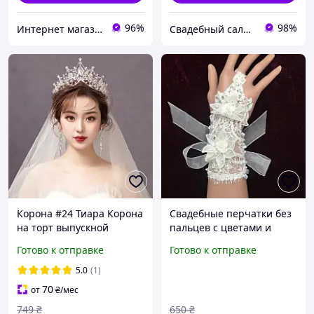
96%
98%
Интернет магазин "Elitmoda"
Свадебный салон "ПРИНЦЕССА"
Корона #24 Тиара Корона
Свадебные перчатки без
на торт выпускной
пальцев с цветами и
праздник свадьба день
стразами, митенки к
Готово к отправке
Готово к отправке
рождение утренник
свадебному платью, цвет
метал
айвори
5.0
(1)
70
от
₴
/мес
749
₴
650
₴