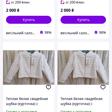
размер 46
размер 44
200
200
от
₴
/мес
от
₴
/мес
2 000
₴
2 000
₴
Купить
Купить
98%
98%
весільний салон "Галатея"
весільний салон "Галатея"
Теплая белая свадебная
Теплая белая свадебная
шубка (курточка) с
шубка (курточка) с
длинным рукавом,
длинным рукавом,
Готово к отправке
Готово к отправке