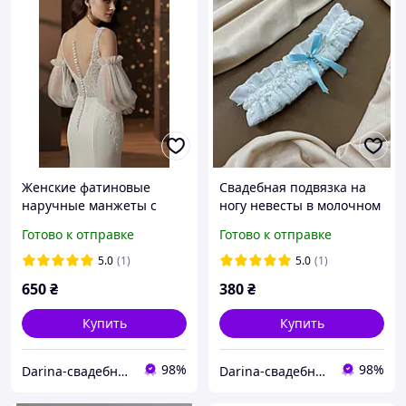
Женские фатиновые
Свадебная подвязка на
наручные манжеты с
ногу невесты в молочном
оборками, съемные
цвете.
Готово к отправке
Готово к отправке
рукава. БЕЛЫЕ И
МОЛОЧНЫЕ
5.0
(1)
5.0
(1)
650
₴
380
₴
Купить
Купить
98%
98%
Darina-свадебные аксессуары для невесты
Darina-свадебные аксессуары для невесты