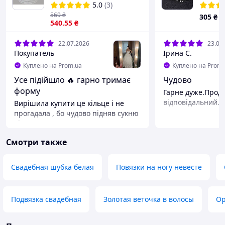
колец MI00007-1
для во
5.0
(3)
криналин
569
₴
305
₴
540
.55
₴
22.07.2026
23.06
Покупатель
Ірина С.
Куплено на Prom.ua
Куплено на Prom.
Усе підійшло 🔥 гарно тримає
Чудово
форму
Гарне дуже.Прод
відповідальний.
Вирішила купити це кільце і не
прогадала , бо чудово підняв сукню
, і в ньому зручно ходити ,
танцювати. Я звернулась з
Смотри также
проблемою того , що в салоні де я
купляла сукню мені не вкоротили їі
достатньо , а це кільце врятувало
Свадебная шубка белая
Повязки на ногу невесте
ситуацію, бо брати вищі підбори я
не хочу
Преимущества
Подвязка свадебная
Золотая веточка в волосы
Ор
Доступна ціна, швидка відправка,
консультація на вищому рівні