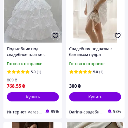
Подъюбник под
Свадебная подвязка с
свадебное платье c
бантиком пудра
фатину MI00013-1
Готово к отправке
Готово к отправке
криналин
5.0
(1)
5.0
(1)
809
₴
768
.55
₴
300
₴
Купить
Купить
99%
98%
Интернет магазин BLAGOY-ART
Darina-свадебные аксессуары для невесты