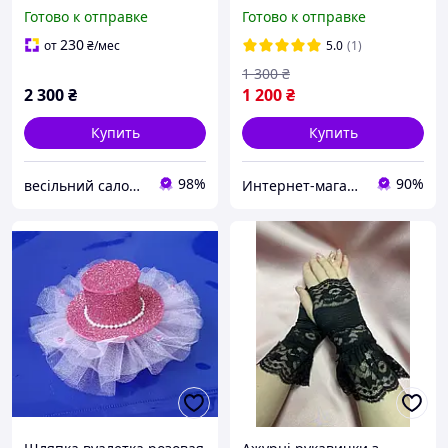
длинным рукавом,
и бусинами, перьями и
Готово к отправке
Готово к отправке
искусственный мех,
вуалью
размер 50/52
230
от
₴
/мес
5.0
(1)
1 300
₴
2 300
₴
1 200
₴
Купить
Купить
98%
90%
весільний салон "Галатея"
Интернет-магазин "Кларисса"