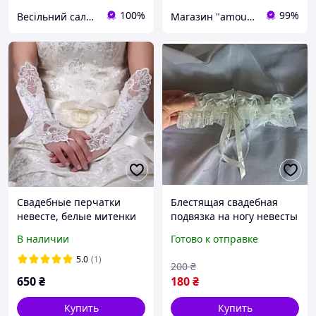
100%
99%
Весільний салон «Ніколь»
Магазин "amourshop.net" (Амуршоп)
Свадебные перчатки
Блестящая свадебная
невесте, белые митенки
подвязка на ногу невесты
без пальцев с кружевом.
Айвори цвета
В наличии
Готово к отправке
5.0
(1)
200
₴
650
₴
180
₴
Купить
Купить