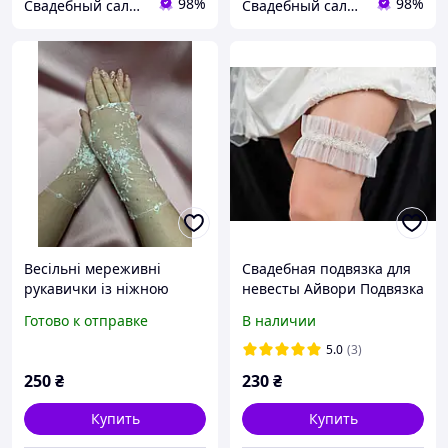
98%
98%
Свадебный салон "ПРИНЦЕССА"
Свадебный салон "ПРИНЦЕССА"
Весільні мереживні
Свадебная подвязка для
рукавички із ніжною
невесты Айвори Подвязка
вишивкою
свадебная на ногу
Готово к отправке
В наличии
Свадебная подвязка с
декором
5.0
(3)
250
₴
230
₴
Купить
Купить