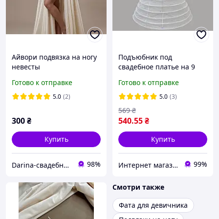
Айвори подвязка на ногу
Подъюбник под
невесты
свадебное платье на 9
колец MI00007-1
Готово к отправке
Готово к отправке
криналин
5.0
(2)
5.0
(3)
569
₴
300
₴
540
.55
₴
Купить
Купить
98%
99%
Darina-свадебные аксессуары для невесты
Интернет магазин BLAGOY-ART
Смотри также
Фата для девичника