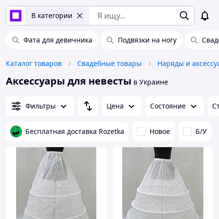
В категории
Фата для девичника
Подвязки на ногу
Свад
Каталог товаров
Свадебные товары
Наряды и аксессу
Аксессуары для невесты
в Украине
Фильтры
Цена
Состояние
С
Бесплатная доставка Rozetka
Новое
Б/У