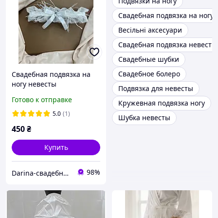
Подвязки на ногу
Свадебная подвязка на ногу
Весільні аксесуари
Свадебная подвязка невесты
Свадебные шубки
Свадебное болеро
Свадебная подвязка на
ногу невесты
Подвязка для невесты
Готово к отправке
Кружевная подвязка ногу
5.0
(1)
Шубка невесты
450
₴
Купить
98%
Darina-свадебные аксессуары для невесты