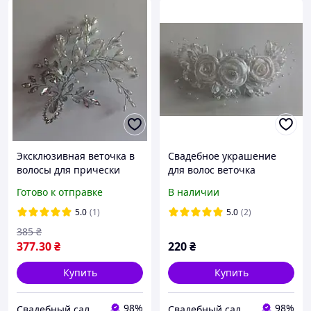
Эксклюзивная веточка в
Свадебное украшение
волосы для прически
для волос веточка
невесты, выпускницы
невесты мод.01
Готово к отправке
В наличии
5.0
(1)
5.0
(2)
385
₴
377
.30
₴
220
₴
Купить
Купить
98%
98%
Свадебный салон "ПРИНЦЕССА"
Свадебный салон "ПРИНЦЕССА"