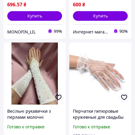
696
.57
₴
600
₴
Купить
Купить
99%
90%
MONOFIN_LIL
Интернет-магазин "Кларисса"
Весільні рукавички з
Перчатки гипюровые
перлами молочні
кружевные для свадьбы
вечеринок праздников
Готово к отправке
Готово к отправке
ужина Белые