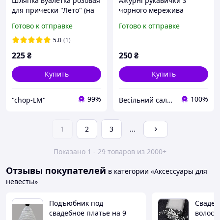
Шляпка вуалетка розовая
Ажурні рукавички з
для прически "Лето" (на
чорного мережива
заколке)
Готово к отправке
Готово к отправке
5.0
(1)
225
₴
250
₴
Купить
Купить
99%
100%
"chop-LM"
Весільний салон «Ніколь»
1
2
3
...
Показано 1 - 29 товаров из 2000+
Отзывы покупателей
в категории «Аксессуары для
невесты»
Подъюбник под
Свадеб
свадебное платье на 9
волос. 