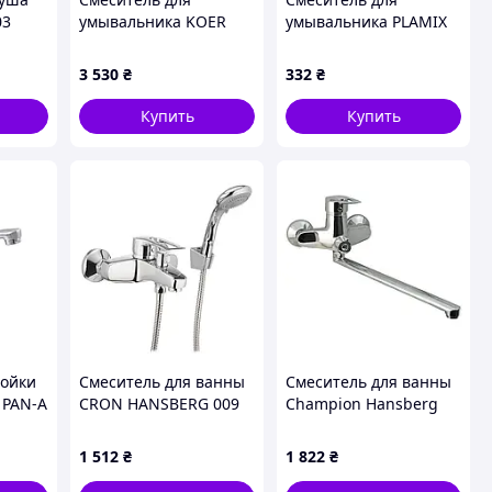
03
умывальника KOER
умывальника PLAMIX
м и
KB-10031-07 (Цвет
AFINA-001 WHITE (без
ства
графит) (KR5432)
подвода) (Цвет белый)
3 530
₴
332
₴
(PM0684)
Купить
Купить
мойки
Смеситель для ванны
Смеситель для ванны
 PAN-A
CRON HANSBERG 009
Champion Hansberg
EURO (Цвет хром)
006 (CH0034)
хни с
(CR0035)
1 512
₴
1 822
₴