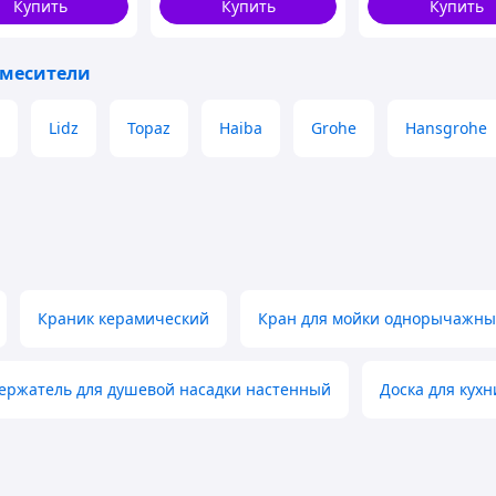
Купить
Купить
Купить
использования
смесители
Lidz
Topaz
Haiba
Grohe
Hansgrohe
Краник керамический
Кран для мойки однорычажн
ержатель для душевой насадки настенный
Доска для кухн