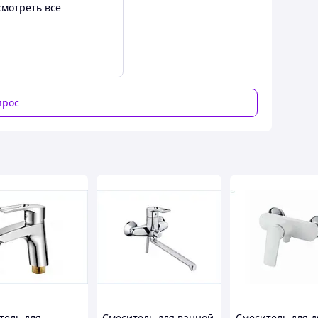
смотреть все
LTIN
нковый сплав
стенный, одно отверстие
прос
/2
80°C (41–176°F)
лото
хня, ванная, двор, сад, мойка
тель для
Смеситель для ванной
Смеситель для 