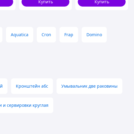
Купить
Купить
Aquatica
Cron
Frap
Domino
ый
Кронштейн абс
Умывальник две раковины
и и сервировки круглая