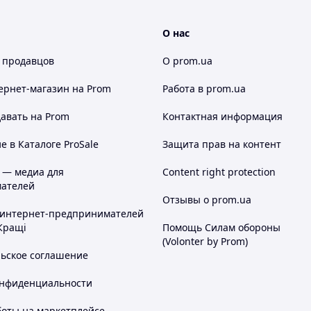
О нас
 продавцов
О prom.ua
ернет-магазин
на Prom
Работа в prom.ua
авать на Prom
Контактная информация
 в Каталоге ProSale
Защита прав на контент
 — медиа для
Content right protection
ателей
Отзывы о prom.ua
 интернет-предпринимателей
Кращі
Помощь Силам обороны
(Volonter by Prom)
льское соглашение
онфиденциальности
боты на маркетплейсе