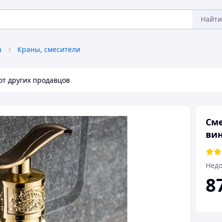
Найти
а
Краны, смесители
от других продавцов
Сме
ви
Недо
8