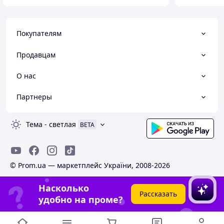
Покупателям
Продавцам
О нас
Партнеры
Тема
-
светлая
BETA
© Prom.ua — маркетплейс України, 2008-2026
Насколько
Рассказать
удобно на проме?