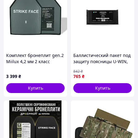
Комплект бронеплит gen.2
Баллистический пакет под
Miilux 4,2 мм 2 класс
защиту поясницы U-WIN,
защиты
Black 6741-VO
842
₴
3 399
₴
765
₴
Купить
Купить