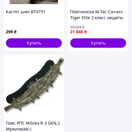
Кастет шип ВТ4731
Плитоноска M-Tac Cuirass
Tiger Elite 2 класс защиты
Plate Carrier Multicam M/L
24 024
₴
1052-VO
299
₴
21 840
₴
Купить
Купить
Пояс РПС Militex R-3 GEN.2
Мультикам с