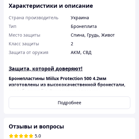
Характеристики и описание
Страна производитель
Украина
Тип
Бронеплита
Место защиты
Спина
,
Грудь
,
Живот
Класс защиты
2
Защита от оружия
АКМ
,
СВД
Защита, которой доверяют!
Бронепластины Miilux Protection 500 4.2мм
изготовлены из высококачественной бронестали,
разработанной в Финляндии, отделаны
баллистическим войлоком и каучуковым
Подробнее
демпфером, соответствуют 2 классу защиты ДСТУ В
4103-2002. Идеально подходят для легких
бронежилетов и плитоносок, обеспечивая
надежную защиту без лишнего веса.
Отзывы и вопросы
Является оптимальным выбором для обеспечения
5.0
надежной защиты при минимальном весе 2.5 кг,