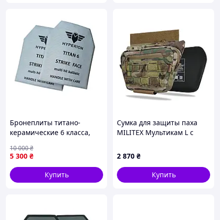
Бронеплиты титано-
Сумка для защиты паха
керамические 6 класса,
MILITEX Мультикам L с
TITAN -6 размер М
баллистическим пакетом 1
10 000
₴
250*300, 3,5кг
класса
5 300
₴
2 870
₴
Купить
Купить