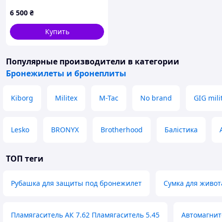
баллистической защитой 1
6 500
₴
класса
Купить
Популярные производители
в категории
Бронежилеты и бронеплиты
Kiborg
Militex
M-Tac
No brand
GIG mili
Lesko
BRONYX
Brotherhood
Балістика
ТОП теги
Рубашка для защиты под бронежилет
Сумка для живот
Пламягаситель АК 7.62 Пламягаситель 5.45
Автомагнито