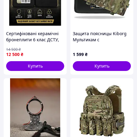
Сертифіковані керамічні
Защита поясницы Kiborg
бронеплити 6 клас ДСТУ,
Мультикам с
NIJ IV, 25×30 см
баллистическим пакетом
14 500
₴
Бронеплити 6 клас
Militex 1 класс защиты
12 500
₴
1 599
₴
бронепластини легкі
GEN.2
Купить
Купить