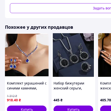
Вставка : кристаллы
Задать во
Серьги 42*10 мм
Ожерелье 45 см
Похожее у других продавцов
Похожие товары по характеристикам
Комплект украшений с
Набор бижутерии
Компл
синими камнями,
женский серьги,
женск
колье и серьги
кольцо, цепочка и
брасле
1 312
₴
висюльки синего
кулон с черными
2414 
918
.40
₴
445
₴
405
.70
цвета
камнями код 1456
Купить
Купить