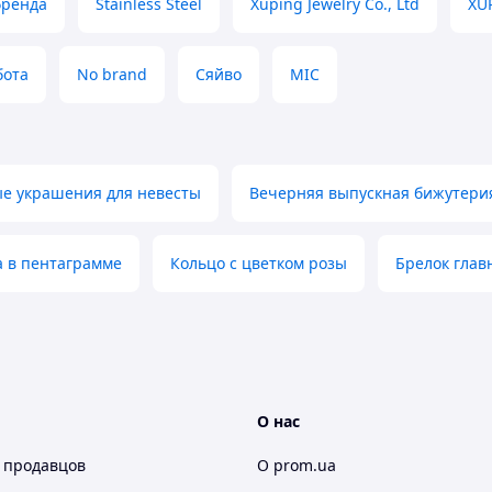
бренда
Stainless Steel
Xuping Jewelry Co., Ltd
XU
бота
No brand
Сяйво
MIC
е украшения для невесты
Вечерняя выпускная бижутери
а в пентаграмме
Кольцо с цветком розы
Брелок глав
О нас
 продавцов
О prom.ua