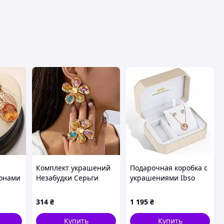
Комплект украшений
Подарочная коробка с
конами
Незабудки Серьги
украшениями Ibso
кольцо металл
м 18к.
золотистый BK648
314
₴
1 195
₴
Купить
Купить