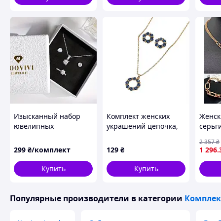
Изысканный набор
Комплект женских
Женск
ювелипных
украшений цепочка,
серьги
украшений для
кулон, серьги 3
подве
2 357
₴
женщин и девушек:
предмета, Голубой
медиц
299
₴/комплект
129
₴
1 296
.
серьги, кольца,
бриллиант
Stainl
цепочка с подвеской
позол
Купить
Купить
Популярные производители
в категории
Комплек