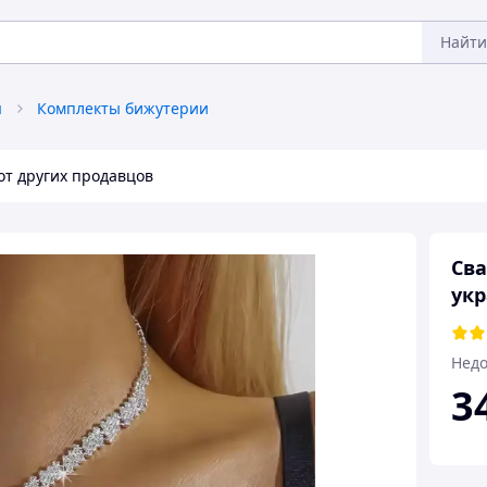
Найти
я
Комплекты бижутерии
от других продавцов
Сва
укр
Недо
3