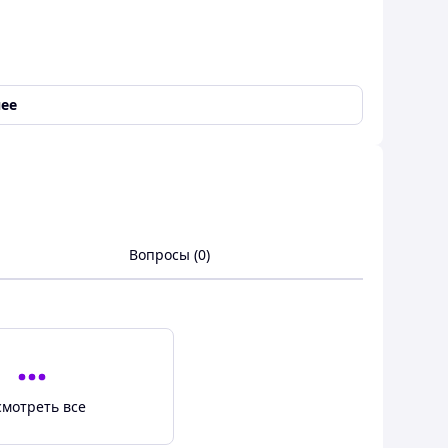
ее
слаждайтесь элегантностью, которая не оставит
елье и серьги, станет идеальным дополнением к
Вопросы (0)
как для особых случаев, так и для повседневной
енит утонченную красоту и стиль. Он станет
ашим личным украшением, что подчеркнет вашу
смотреть все