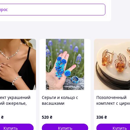
прос
ект украшений
Серьги и кольцо с
Позолоченный
ий ожерелье,
васашками
комплект с цир
т и серьги код
цвета шампань
MDR
покрытие золото
₴
520
₴
336
₴
Купить
Купить
Купить