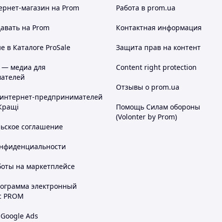
ернет-магазин
на Prom
Работа в prom.ua
авать на Prom
Контактная информация
 в Каталоге ProSale
Защита прав на контент
 — медиа для
Content right protection
ателей
Отзывы о prom.ua
 интернет-предпринимателей
Кращі
Помощь Силам обороны
(Volonter by Prom)
льское соглашение
онфиденциальности
боты на маркетплейсе
рограмма электронный
с PROM
 Google Ads