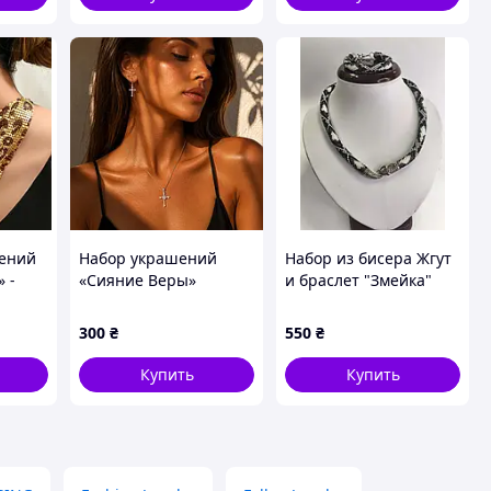
ений
Набор украшений
Набор из бисера Жгут
 -
«Сияние Веры»
и браслет "Змейка"
бело-черная
300
₴
550
₴
зайне
Купить
Купить