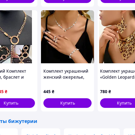
ий Комплект
Комплект украшений
Комплект украш
, браслет и
женский ожерелье,
«Golden Leopard»
ска Картье из
браслет и серьги код
колье и серьги в
инского золота
2414
золотистом
35
₴
445
₴
780
₴
ess Steel,
леопардовом ди
оченный
Купить
Купить
Купить
ты бижутерии