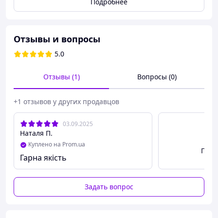
Подробнее
👙
Тип:
силиконовый, без спинки и бретелей
📏
Размеры в наличии:
A, B, C, D
🎨
Цвета:
бежевый, чёрный
Отзывы и вопросы
✨
Особенности:
многоразовый
5.0
Отзывы (1)
Вопросы (0)
+1 отзывов у других продавцов
03.09.2025
Наталя П.
Куплено на Prom.ua
Посм
Гарна якість
Задать вопрос