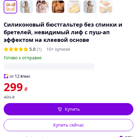
Силиконовый бюстгальтер без спинки и
бретелей, невидимый лиф с пуш-ап
эффектом на клеевой основе
5.0
(1)
10+ купили
Готово к отправке
12
от
₴
/мес
299
₴
499
₴
Купить
Купить сейчас