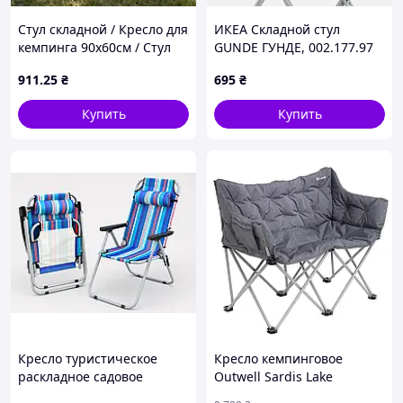
Стул складной / Кресло для
ИКЕА Складной стул
кемпинга 90х60см / Стул
GUNDE ГУНДЕ, 002.177.97
складной с чехлом
911
.25
₴
695
₴
Купить
Купить
Кресло туристическое
Кресло кемпинговое
раскладное садовое
Outwell Sardis Lake
Stenson MH-3081-2 с
(470287)