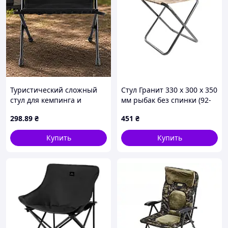
Туристический сложный
Стул Гранит 330 x 300 x 350
стул для кемпинга и
мм рыбак без спинки (92-
отдыха на природе,
0743)
298
.89
₴
451
₴
Черный / Портативный
стул для рыбалки /
Купить
Купить
Табуретка для