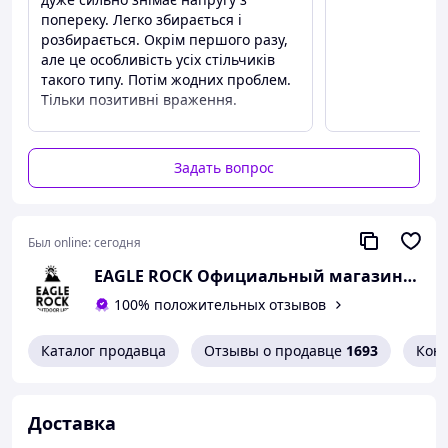
попереку. Легко збирається і
розбирається. Окрім першого разу,
але це особливість усіх стільчиків
такого типу. Потім жодних проблем.
Тільки позитивні враження.
Преимущества
Все!
Задать вопрос
Недостатки
Нічого!
Был online:
сегодня
EAGLE ROCK Официальный магазин бренду
100% положительных отзывов
Каталог продавца
Отзывы о продавце
1693
Кон
Доставка