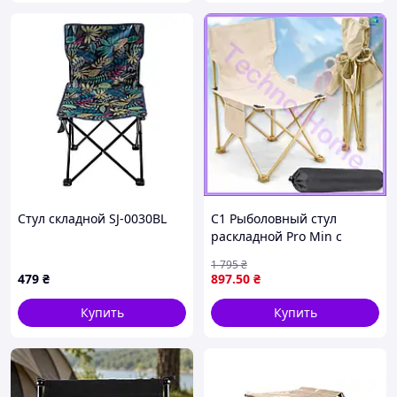
Стул складной SJ-0030BL
C1 Рыболовный стул
раскладной Pro Min с
подлокотниками, стул
1 795
₴
рыболовный со спинкой,
479
₴
897
.50
₴
стулья складные ту
Teh/hom
Купить
Купить