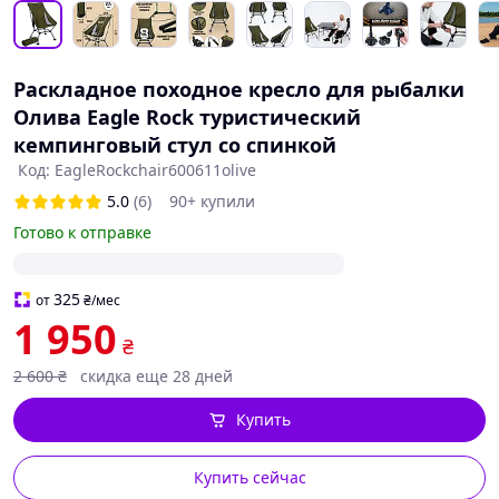
Раскладное походное кресло для рыбалки
Олива Eagle Rock туристический
кемпинговый стул со спинкой
Код: EagleRockchair600611olive
5.0
(6)
90+ купили
Готово к отправке
325
от
₴
/мес
1 950
₴
2 600
₴
скидка еще 28 дней
Купить
Купить сейчас