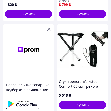
9 799
₴
регулировкой наклона
1 320
₴
8 799
₴
спинки и подголовником
Kolor 3
Купить
Купить
Стул-тренога Walkstool
Персональные товарные
Comfort 65 см. тренога
подборки в приложении
5 513
₴
Купить