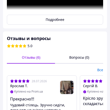
Подробнее
Отзывы и вопросы
5.0
Отзывы (6)
Вопросы (0)
Все
28.07.2026
08.
Ярослав Т.
Сергій В.
+
1
Куплено на Prom.ua
Куплено на Pro
Крісло зручне
Прекрасно!!!
складається, 
Чудовий стілець. Зручно сидіти,
дуже сильно знімає напругу з