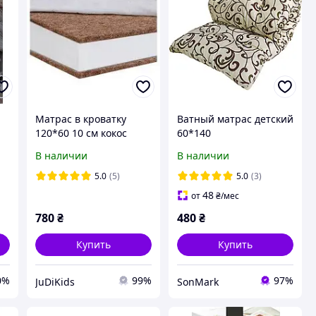
Матрас в кроватку
Ватный матрас детский
120*60 10 см кокос
60*140
паралон кокос
В наличии
В наличии
й
)
5.0
(5)
5.0
(3)
48
от
₴
/мес
780
₴
480
₴
Купить
Купить
0%
99%
97%
JuDiKids
SonMark