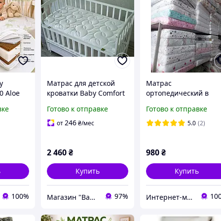
у
Матрас для детской
Матрас
0 Aloe
кроватки Baby Comfort
ортопедический в
с
Latex Comfort 120*60
детскую кроватку
вке
Готово к отправке
Готово к отправке
см
трехслойный толсты
й для
(кокос+поролон+кокос
246
от
₴
/мес
5.0
(2)
х
120х60х10см.
2 460
₴
980
₴
ь
Купить
Купить
100%
97%
10
Магазин "Baby Comfort"
Интернет-магазин ПУЗИК