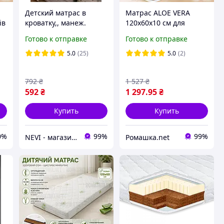
Детский матрас в
Матрас ALOE VERA
ів
кроватку,, манеж.
120х60х10 см для
Кокос-поролон
детской кроватки
Готово к отправке
Готово к отправке
120х60см
Солодких снів
ортопедический кокоc-
5.0
(25)
5.0
(2)
поролон-кокос
792
₴
1 527
₴
592
₴
1 297
.95
₴
Купить
Купить
0%
99%
99%
NEVI - магазин детских товаров
Ромашка.net