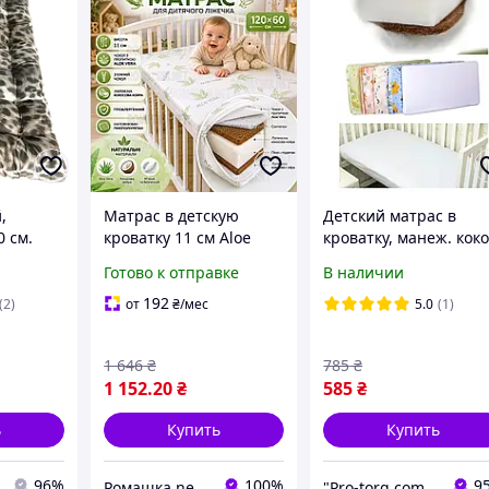
,
Матрас в детскую
Детский матрас в
0 см.
кроватку 11 см Aloe
кроватку, манеж. кок
Verа 120*60
поролон 120х60
Готово к отправке
В наличии
ортопедический
кокосовый для
192
(2)
от
₴
/мес
5.0
(1)
новорожденных
1 646
₴
785
₴
1 152
.20
₴
585
₴
ь
Купить
Купить
96%
100%
9
Ромашка.net - детский интернет-магазин
"Pro-torg.com.ua" - интернет-магазин детских товаров и игрушек