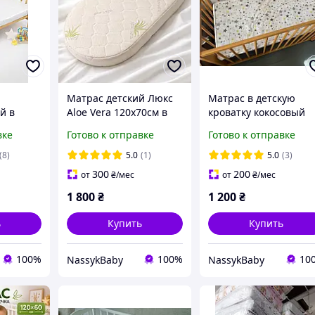
Матрас детский Люкс
Матрас в детскую
й в
Aloe Vera 120х70см в
кроватку кокосовый
ку
овальную кроватку
110×55
вке
Готово к отправке
Готово к отправке
олстый
поролон-
(8)
5.0
(1)
5.0
(3)
10 см
300
200
от
₴
/мес
от
₴
/мес
1 800
₴
1 200
₴
ь
Купить
Купить
100%
100%
10
NassykBaby
NassykBaby