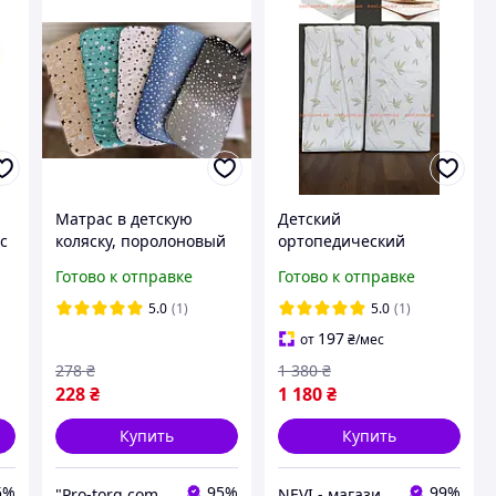
Матрас в детскую
Детский
ос
коляску, поролоновый
ортопедический
матрас в кроватку Aloe
Готово к отправке
Готово к отправке
Vera 120х60см
5.0
(1)
5.0
(1)
197
от
₴
/мес
278
₴
1 380
₴
228
₴
1 180
₴
Купить
Купить
5%
95%
99%
"Pro-torg.com.ua" - интернет-магазин детских товаров и игрушек
NEVI - магазин детских товаров