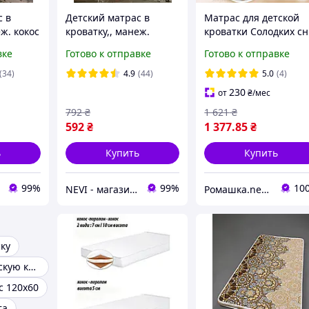
с в
Детский матрас в
Матрас для детской
еж. кокос
кроватку,, манеж.
кроватки Солодких сн
0
Кокос-поролон
ALOE VERA 120х60х12
вке
Готово к отправке
Готово к отправке
120х60см
см ортопедический
кокоc-поролон-кокос
(34)
4.9
(44)
5.0
(4)
230
от
₴
/мес
792
₴
1 621
₴
592
₴
1 377
.85
₴
ь
Купить
Купить
99%
99%
10
NEVI - магазин детских товаров
Ромашка.net - детский интернет-магазин
ку
Матрасы в детскую кроватку
с 120х60
та