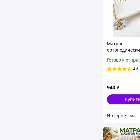
Матрас
ортопедически
детскую кроват
Готово к отпра
трехслойный т
"Иней" (кокос-
4.6
кокос) 120х60х
940
₴
Купит
Интернет-магазин ПУЗИК