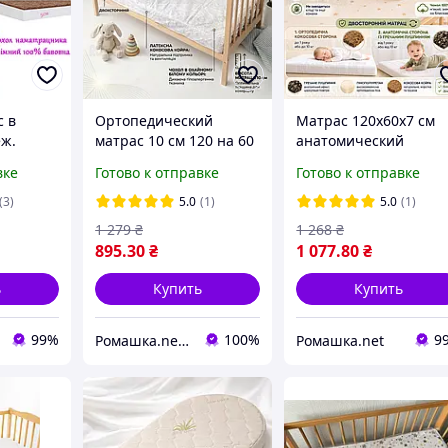
с в
Ортопедический
Матрас 120х60х7 см
еж.
матрас 10 см 120 на 60
анатомический
в детскую кроватку КПК
ортопедический
вке
Готово к отправке
Готово к отправке
кокос поролон кокос
двусторонний для
для новорожденных
кроватки
(3)
5.0
(1)
5.0
(1)
Белый
новорожденных коко
1 279
₴
1 268
₴
ортопедическая пена
895
.30
₴
1 077
.80
₴
гречневая шелуха
ь
Купить
Купить
99%
100%
9
Ромашка.net - детский интернет-магазин
Ромашка.net