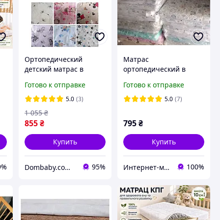
Ортопедический
Матрас
детский матрас в
ортопедический в
кроватку Люкс (КПК)
детскую кроватку
Готово к отправке
Готово к отправке
120*60*10 см - детский
трехслойный
матрац в манеж
(кокос+поролон+кокос)
5.0
(3)
5.0
(7)
с
120х60х7 см
1 055
₴
855
₴
795
₴
Купить
Купить
9%
95%
100%
Dombaby.com.ua - интернет магазин детских товаров
Интернет-магазин ПУЗИК