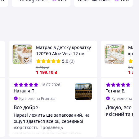
Матрас в детску кроватку
Матр
120*60 Aloe Verа 12 см
кров
кокос поролон кокос
ALOE
5.0
(3)
ортопедический для
орто
1 713
₴
1 621
новорожденных
1 199
.10
₴
поро
1 37
18.07.2026
18.
Наталія П.
Тетяна В.
Куплено на Prom.ua
Куплено на Pr
Все добре
Дякую, все ч
якісний та ві
Наразі лежить ще запакований, на
ощуп здається все ок, середньої
жорсткості. Продавець
запропонував відразу два види