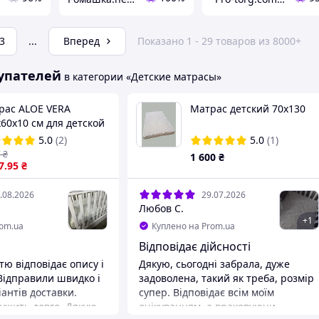
3
...
Вперед
Показано 1 - 29 товаров из 8000+
упателей
в категории «Детские матрасы»
рас ALOE VERA
Матрас детский 70х130
60х10 см для детской
атки Солодких снів
5.0
(2)
5.0
(1)
опедический кокоc-
7
₴
1 600
₴
олон-кокос
7
.95
₴
.08.2026
29.07.2026
Любов С.
+
1
rom.ua
Куплено на Prom.ua
Відповідає дійсності
тю відповідає опису і
Дякую, сьогодні забрала, дуже
ідправили швидко і
задоволена, такий як треба, розмір
антів доставки.
супер. Відповідає всім моїм
ужить довго. Дякую
очікуванням, а враховуючи