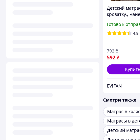
Детский матра
кроватку,, ман
поролон 120х6
Готово к отпра
4.9
792
₴
592
₴
Купит
EVIFAN
Смотри также
Матрас в коляс
Детский матра
Детская комна