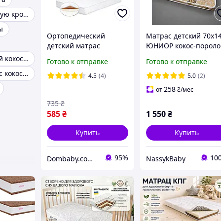
Матрас в детскую кроватку 60х120
ы
Ортопедический
Матрас детский 70х1
детский матрас
ЮНИОР кокос-пороло
120х60см (белый цвет),
кокос
Матрас детский кокосовый
Готово к отправке
Готово к отправке
матрац в манеж кокос-
Детский матрас кокосовый в кроватку
поролон
4.5
(4)
5.0
(2)
258
от
₴
/мес
735
₴
585
₴
1 550
₴
Купить
Купить
95%
10
Dombaby.com.ua - интернет магазин детских товаров
NassykBaby