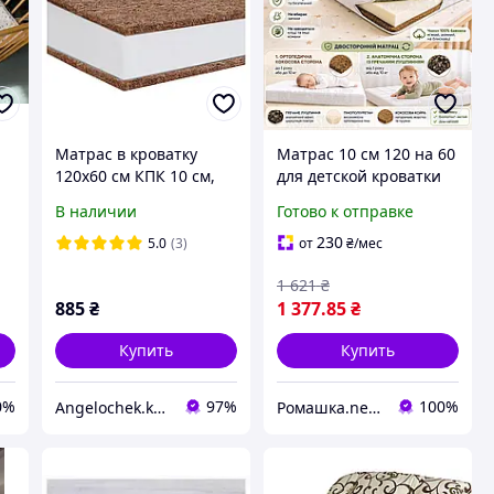
Матрас в кроватку
Матрас 10 см 120 на 60
120х60 см КПК 10 см,
для детской кроватки
матрас кокос-поролон-
новорожденных КПГ
В наличии
Готово к отправке
кокос
гречка поролон кокос
Белый
230
5.0
(3)
от
₴
/мес
1 621
₴
885
₴
1 377
.85
₴
Купить
Купить
0%
97%
100%
Angelochek.kh - интернет-магазин детских товаров и настольных игр
Ромашка.net - детский интернет-магазин