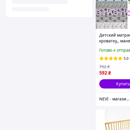
Детский матра
кроватку,, ман
Кокос-поролон
Готово к отпра
120х60см
5.0
792
₴
592
₴
Купит
NEVI - магазин детских товаров