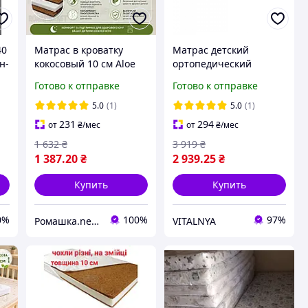
40
Матрас в кроватку
Матрас детский
н-
кокосовый 10 см Aloe
ортопедический
Vera 120х60 КПК манеж
Eurosleep Kiddy Cocos-
Готово к отправке
Готово к отправке
ортопедический для
Latex 3+3
новорожденных Алоэ
5.0
(1)
5.0
(1)
Вера
231
294
от
₴
/мес
от
₴
/мес
1 632
₴
3 919
₴
1 387
.20
₴
2 939
.25
₴
Купить
Купить
0%
100%
97%
Ромашка.net - детский интернет-магазин
VITALNYA