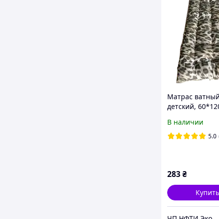
Матрас ватный
детский, 60*12
В наличии
5.0
283
₴
Купит
ЧП НФТИ Экотекс