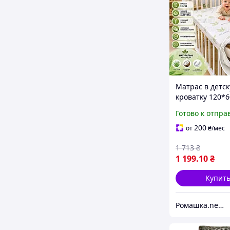
Матрас в детск
кроватку 120*6
Verа 12 см коко
Готово к отпра
поролон кокос
ортопедически
200
от
₴
/мес
новорожденны
1 713
₴
1 199
.10
₴
Купит
Ромашка.net - детский интернет-магазин