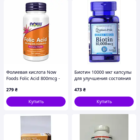
Фолиевая кислота Now
Биотин 10000 мкг капсулы
Foods Folic Acid 800mcg -
для улучшения состояния
250 tabs
кожи, 15359H19M
279
₴
473
₴
Купить
Купить