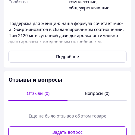
Свойства
комплексные
,
общеукрепляющие
​Поддержка для женщин: наша формула сочетает мио-
и D-хиро-инозитол в сбалансированном соотношении.
При 2120 мг в суточной дозе дозировка оптимально
адаптирована к ежедневным потребностям.
Наша формула была тщательно разработана для
Подробнее
обеспечения оптимального соотношения. Она
содержит более высокую долю мио-инозитола в
сочетании с D-хиро-инозитолом — специально
разработанную для особых потребностей современных
Отзывы и вопросы
женщин.
С необходимыми витаминами и минералами: содержит
Отзывы (0)
Вопросы (0)
витамин B6, который помогает регулировать
гормональную активность, хром для поддержания
нормального уровня сахара в крови и фолиевую
кислоту, которая способствует росту материнской ткани
Еще не было отзывов об этом товаре
во время беременностиНе превышайте
рекомендуемую суточную дозу. Пищевые добавки не
должны использоваться в качестве замены
Задать вопрос