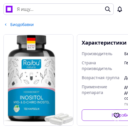
Биодобавки
Характеристики
Производитель
Б
Страна
Г
производитель
Возрастная группа
Д
Применение
д
препарата
д
с
п
Ж
Подроб
в
п
и