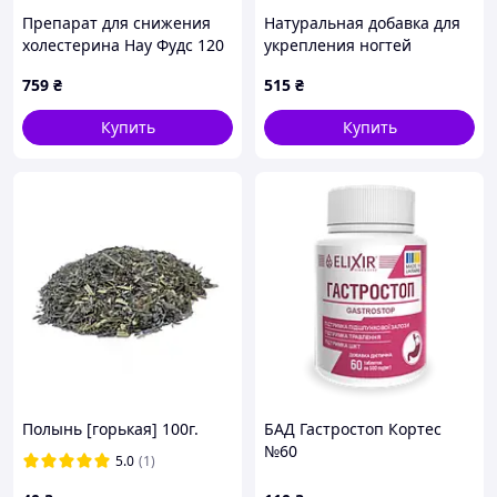
Препарат для снижения
Натуральная добавка для
холестерина Нау Фудс 120
укрепления ногтей
капсул, 7B6HT73591
Омега-3 30 капсул
759
₴
515
₴
64652B5H6
Купить
Купить
Полынь [горькая] 100г.
БАД Гастростоп Кортес
№60
5.0
(1)