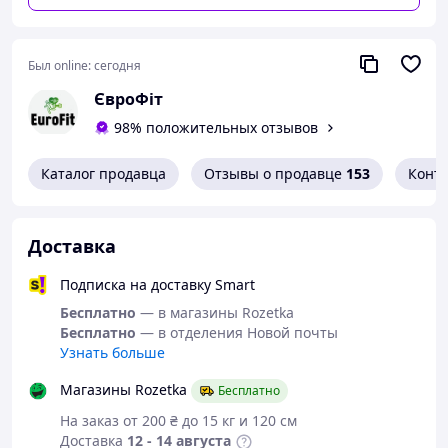
сбалансированного, разнообразного питания и
здорового образа жизни. Хранить в недоступном для
маленьких детей месте. Хранить в закрытом виде, в
Был online:
сегодня
прохладном, сухом и защищенном от света месте.
ЄвроФіт
Ингредиенты:
Мио-инозитол, покрывающий агент:
98% положительных отзывов
гидроксипропилметилцеллюлоза (ГПМЦ), D-хиро-
инозитол, цельнозерновая рисовая мука, пиридоксина
Каталог продавца
Отзывы о продавце
153
Конт
гидрохлорид (витамин B6), 5-метилтетрагидрофолат
(фолиевая кислота), пиколинат хрома (хром)
Доставка
Подписка на доставку Smart
Бесплатно
— в магазины Rozetka
Бесплатно
— в отделения Новой почты
Узнать больше
Магазины Rozetka
Бесплатно
На заказ от 200 ₴ до 15 кг и 120 см
Доставка
12 - 14 августа