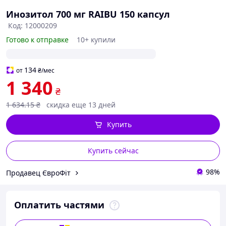
Инозитол 700 мг RAIBU 150 капсул
Свойства
к
о
Код: 12000209
Готово к отправке
10+ купили
134
от
₴
/мес
1 340
₴
1 634
.15
₴
скидка еще 13 дней
Купить
Купить сейчас
98%
Продавец ЄвроФіт
Оплатить частями