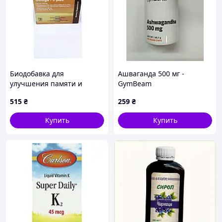
Биодобавка для
Ашваганда 500 мг -
улучшения памяти и
GymBeam
зрения Омега-3 1000 мг
515
₴
259
₴
B64P65256
Купить
Купить