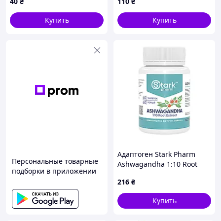
40
₴
110
₴
Купить
Купить
Адаптоген Stark Pharm
Персональные товарные
Ashwagandha 1:10 Root
подборки в приложении
Extract 60 табл. зниження
216
₴
стресу та покращення
якості сну
Купить