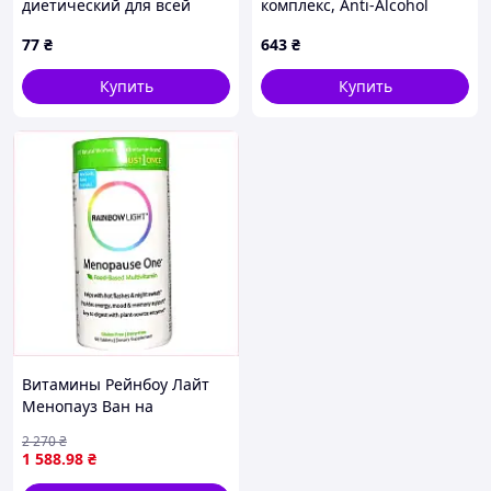
диетический для всей
комплекс, Anti-Alcohol
семьи 200мл, K474042M0E
Complex, Life Extension, 60
77
₴
643
₴
капсул (LEX-22400)
Купить
Купить
Витамины Рейнбоу Лайт
Менопауз Ван на
растительной основе,
2 270
₴
EX1535759B
1 588
.98
₴