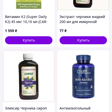
Витамин К2 (Super Daily
Экстракт черники жидкий
K2) 45 мкг 10,16 мл (CAR-
200 мл для иммунной
10300)
защиты 474M0H420
1 559
₴
77
₴
Купить
Купить
Эликсир Черника сироп
Антиалкогольный