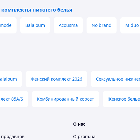
 комплекты нижнего белья
 mode
Balaloum
Acousma
No brand
Miduo
alaloum
Женский комплект 2026
Сексуальное нижнее
лект 85A/S
Комбинированный корсет
Женское бель
О нас
 продавцов
О prom.ua