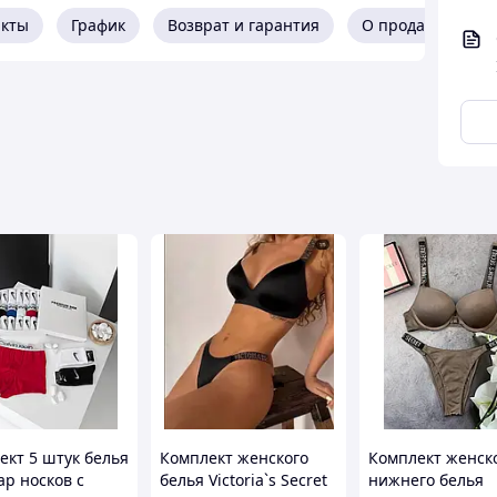
акты
График
Возврат и гарантия
О продавце
ект 5 штук белья
Комплект женского
Комплект женск
ар носков с
белья Victoria`s Secret
нижнего белья