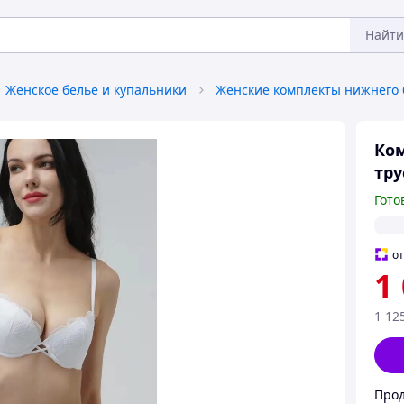
Найти
Женское белье и купальники
Женские комплекты нижнего 
Ком
тру
Гото
о
1
1 12
Прод