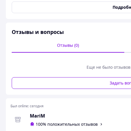
Тип трусов
Бразилиана
Подробн
Комплект белья: кружевной бюстгальтер пуш-ап и трусик
белья выполнен из гладкой эластичной микрофибры и кр
краем. Бюстгальтер с формованными чашечками на карка
гладкий. Между чашками перемычка в виде тонких пер
Отзывы и вопросы
Тонкие бретели не отстегиваются, регулируются по длин
передней детали, задняя деталь выполнена из микрофиб
Отзывы (0)
гигиеническая ластовица.
Похожие товары по характеристикам
Еще не было отзывов
Задать во
Был online:
сегодня
MariM
100% положительных отзывов