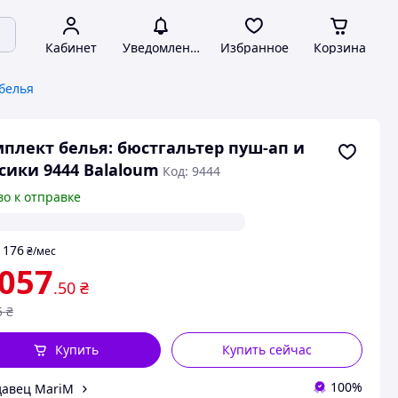
Кабинет
Уведомления
Избранное
Корзина
белья
плект белья: бюстгальтер пуш-ап и
сики 9444 Balaloum
Код: 9444
во к отправке
176
т
₴
/мес
 057
.50
₴
5
₴
Купить
Купить сейчас
100%
авец MariM