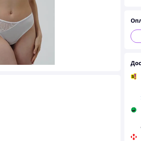
Оп
Дос