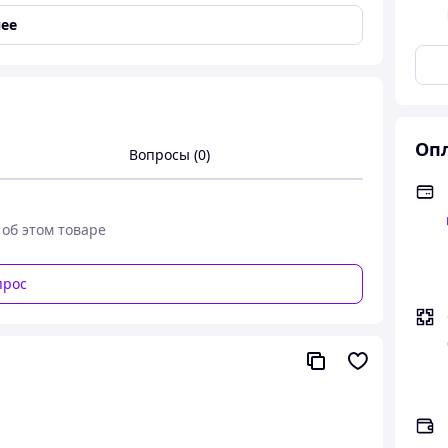
ее
и 9444 Balaloum. Элегантный комплект женского
ужева с тонкой цветочной вышивкой и фигурным
сах. Чашки сверху покрыты кружевом, пояс
екрещенных ремешков, имитирующих шнуровку.
е. Трусики бразилианы украшены кружевом на
ры с плоским бесшовным краем всгиб. Хлопковая
Опл
Вопросы (0)
 об этом товаре
прос