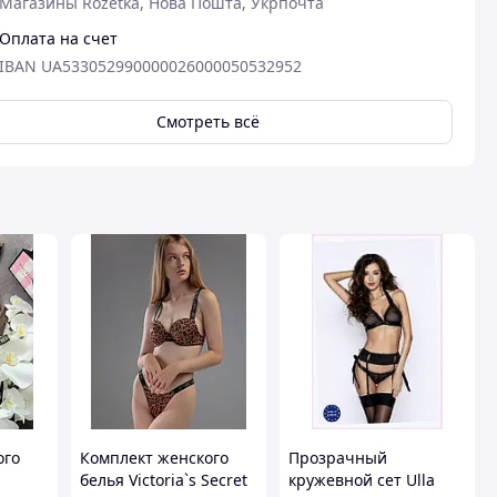
Магазины Rozetka, Нова Пошта, Укрпочта
Оплата на счет
IBAN UA533052990000026000050532952
Смотреть всё
ого
Комплект женского
Прозрачный
белья Victoria`s Secret
кружевной сет Ulla