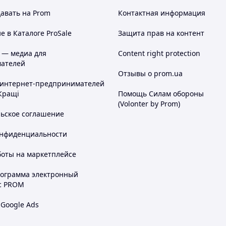
авать на Prom
Контактная информация
 в Каталоге ProSale
Защита прав на контент
 — медиа для
Content right protection
ателей
Отзывы о prom.ua
 интернет-предпринимателей
Кращі
Помощь Силам обороны
(Volonter by Prom)
льское соглашение
онфиденциальности
боты на маркетплейсе
рограмма электронный
с PROM
 Google Ads