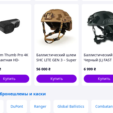
m Thumb Pro 4K
Баллистический шлем
Баллистический
пактная HD-
SHC LITE GEN 3 – Super
Черный (L) FAST
а для БПЛА с
High Cut, композит, NIJ
GEN III AGGRESS
₴
56 000
₴
6 999
₴
копом
IIIA
Купить
Купить
Купить
бронешлемы и каски
DuPont
Ranger
Global Ballistics
Combatan