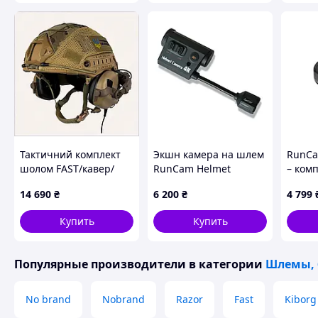
881PB1703
Похожие товары по характеристикам
Тактичний комплект
Экшн камера на шлем
RunCa
шолом FAST/кавер/
RunCam Helmet
– ком
навушники Earmor
Camera
камер
14 690
₴
6 200
₴
4 799
М31/кріплення
гирос
Чебурашка XL Койот,
Купить
Купить
88HT11678
Популярные производители
в категории
Шлемы, 
No brand
Nobrand
Razor
Fast
Kiborg