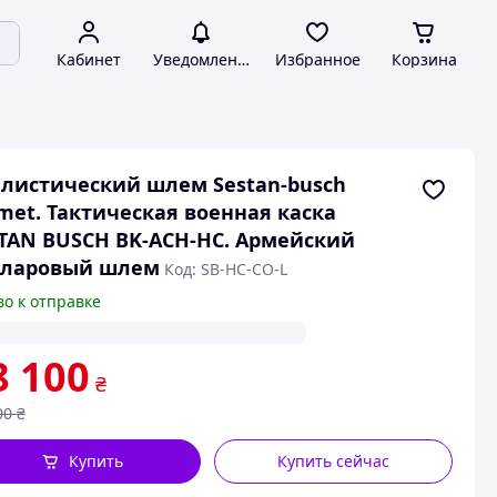
Кабинет
Уведомления
Избранное
Корзина
листический шлем Sestan-busch
met. Тактическая военная каска
TAN BUSCH BK-ACH-HC. Армейский
вларовый шлем
Код: SB-HC-CO-L
во к отправке
8 100
₴
00
₴
Купить
Купить сейчас