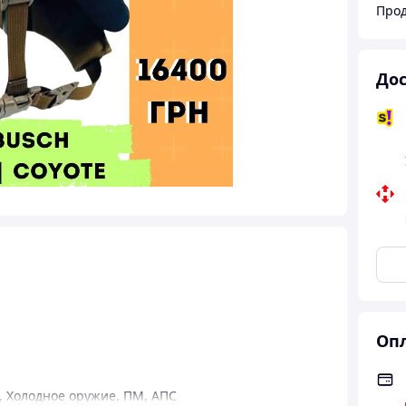
Про
Дос
Опл
,
Холодное оружие
,
ПМ
,
АПС