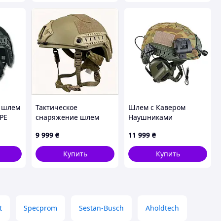
 шлем
Тактическое
Шлем с Кавером
 PE
снаряжение шлем
Наушниками
IVE
Team Wendy кевлар
Фонариком, Комплект
9 999
₴
11 999
₴
класс 3А T8P76T4912
Шлема с Наушниками,
Каска Мультикам
Купить
Купить
t
Specprom
Sestan-Busch
Aholdtech