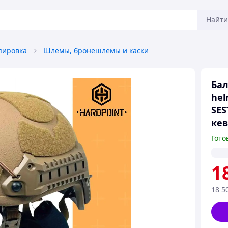
Найти
пировка
Шлемы, бронешлемы и каски
Бал
hel
SES
ке
Гото
1
18 5