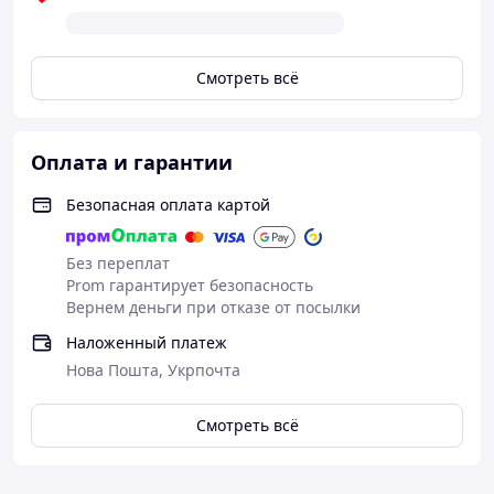
украшением для тематических праздников или
корпоративов. Она поможет создать атмосферу
торжественности и праздника, а также станет
Смотреть всё
незаменимым атрибутом в фото- и видеосъемках.
Использование короны в качестве декоративного
элемента для фотосессий добавит ярких акцентов и
уникальности вашим снимкам. Корона выполнена из
Оплата и гарантии
прочного и безопасного материала, который не
изменяет свой внешний вид при контакте с
Безопасная оплата картой
влажностью, что позволяет использовать её несколько
раз.
Без переплат
Prom гарантирует безопасность
Вернем деньги при отказе от посылки
Наложенный платеж
Нова Пошта, Укрпочта
Смотреть всё