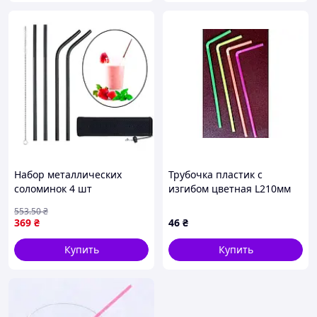
Набор металлических
Трубочка пластик с
соломинок 4 шт
изгибом цветная L210мм
многоразовые эко
(100шт) 0255 ТМ EMPIRE
553
.50
₴
трубочки для напитков
369
₴
46
₴
черные для пикников и
путешествий FLAME
Купить
Купить