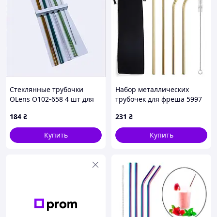
Стеклянные трубочки
Набор металлических
OLens O102-658 4 шт для
трубочек для фреша 5997
домашнего бара
6 предметов золотистый
184
₴
231
₴
8X8193T67
Купить
Купить