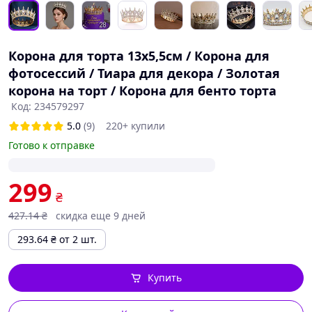
Корона для торта 13х5,5см / Корона для
фотосессий / Тиара для декора / Золотая
корона на торт / Корона для бенто торта
Код: 234579297
5.0
(9)
220+ купили
Готово к отправке
299
₴
427
.14
₴
скидка еще 9 дней
293.64
₴
от 2 шт.
Купить