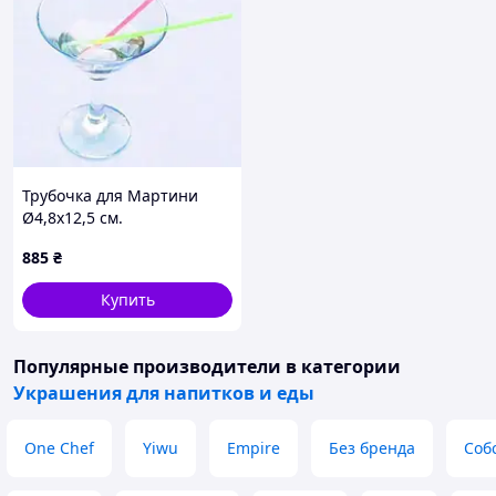
Трубочка для Мартини
Ø4,8x12,5 см.
разноцветная 200 шт – 50
885
₴
шт. Код/Артикул трюм01ёё
Купить
Популярные производители
в категории
Украшения для напитков и еды
One Chef
Yiwu
Empire
Без бренда
Соб