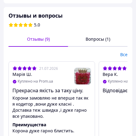
Отзывы и вопросы
5.0
Отзывы (9)
Вопросы (1)
Все
21.07.2026
14.
Марія Ш.
Вера К.
Куплено на Prom.ua
Куплено на Pro
Прекрасна якість за таку ціну.
Відповідає оп
Корони замовляю не вперше так як
я кодитор ,вони дуже класні .
Преимущества:
Доставка теж швидка ,і дуже гарно
все упаковано.
Преимущества
Неповторимый шарм и изысканность.
Корона дуже гарно блистить.
Премиальное качество исполнения.