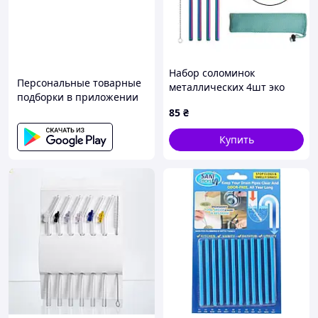
Набор соломинок
Персональные товарные
металлических 4шт эко
подборки в приложении
трубочки для напитков из
85
₴
нержавеющей стали
многоразовые хамелеон
Купить