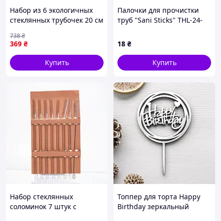
Набор из 6 экологичных
Палочки для прочистки
стеклянных трубочек 20 см
труб "Sani Sticks" THL-24-
с щеточкой для чистки для
174
738
₴
коктейлей и напитков
369
₴
18
₴
Купить
Купить
Набор стеклянных
Топпер для торта Happy
соломинок 7 штук с
Birthday зеркальный
щеточкой боросиликатное
розовое золото на День