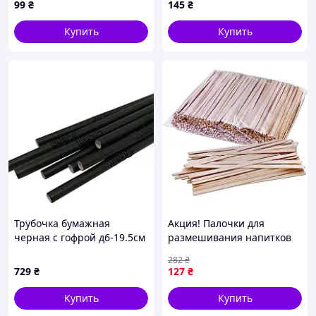
99
₴
145
₴
стекло 64486-81
рождения
Купить
Купить
Трубочка бумажная
Акция! Палочки для
черная с гофрой д6-19.5см
размешивания напитков
– 25 шт. Код/Артикул
Wooden-sticks1000, 14 см
282
₴
НФ-00002601ёё
1000 шт - По лучшей цене!
729
₴
127
₴
Купить
Купить