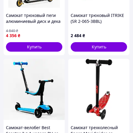
наслаждаться скачками и трюками с максимальным
комфортом и безопасностью.
Самокат трюковый пеги
Самокат трюковый ITRIKE
алюминиевый диск и дека
(SR 2-065-3BBL)
колёса Best Scooter Portal
(Алюминий+Сталь) Колеса
4 840
₴
HIC-система PU Black and
PU d=110мм, Поворот руля
4 356
₴
2 484
₴
gold (114054)
на 360 градусов
Купить
Купить
Самокат-велобег Best
Самокат трехколесный