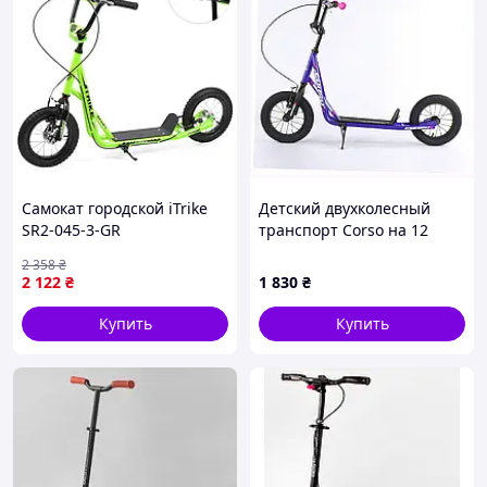
Самокат городской iTrike
Детский двухколесный
SR2-045-3-GR
транспорт Corso на 12
подростковый
дюймов с подножкой,
2 358
₴
172AA1B243
2 122
₴
1 830
₴
Купить
Купить