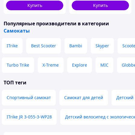
Купить
Купить
Популярные производители
в категории
Самокаты
ITrike
Best Scooter
Bambi
Skyper
Scoot
Turbo Trike
X-Treme
Explore
MIC
Globb
ТОП теги
Спортивный самокат
Самокат для детей
Детский 
ITrike JR 3-055-3-WP28
Детский велосипед с экологиче