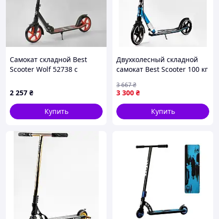
Основные характеристики:
Руль: усиленный BMX Steel T-Bar
Высота руля: 82 см
Самокат складной Best
Двухколесный складной
Зажим: тройной
Scooter Wolf 52738 с
самокат Best Scooter 100 кг
Материал деки: авиационный алюминий
амортизатором и
Black and blue (113198)
3 667
₴
Размер противни: 10 х 48 см
подножкой, колеса PU - 20
2 257
₴
3 300
₴
Колеса: PU 100 мм 88A с алюминиевыми
см, Черный/Красный
ступицами
Купить
Купить
Подшипники: ABEC 9 RS
Тормоза: стальное заднее тормоз
Максимальная нагрузка: 100 кг
Тип: Трюковой самокат
Возраст: От 8 лет
Вес: 3.95 кг
Цвет: Черно/синий
Страна регистрации бренда: Польша
Самокат SportVida Stunt RS9 – это сочетание стильного
дизайна и высокой функциональности, что позволяет