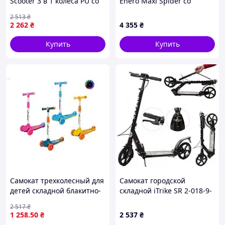
Scooter 3 в 1 колеса PU со
Enero Maxi Spider со
светом сидение
светодиодными колесами
2 513
₴
родительская ручка 50 кг
2 262
₴
4 355
₴
Blue (106697)
Купить
Купить
Самокат трехколесный для
Самокат городской
детей складной блакитно-
складной iTrike SR 2-018-9-
помаранчевый арт.SC815
B для взрослых и
2 517
₴
из PU пластика
подростков, Рама из
1 258
.50
₴
2 537
₴
алюминия со сталью