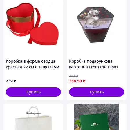
Коробка в форме сердца
Коробка подарункова
красная 22 см с завязками
картонна From the Heart
для упаковки подарків
717
₴
стильна та міцна
239
₴
358
.50
₴
Купить
Купить