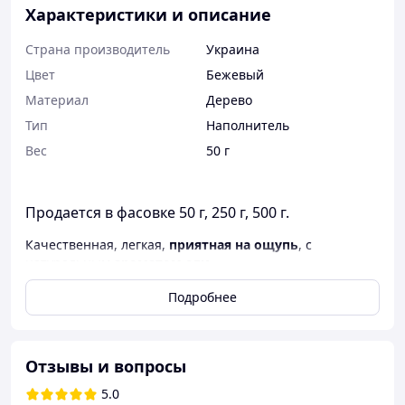
Характеристики и описание
Страна производитель
Украина
Цвет
Бежевый
Материал
Дерево
Тип
Наполнитель
Вес
50 г
Продается в фасовке 50 г, 250 г, 500 г.
Качественная, легкая,
приятная на ощупь
, с
натуральным
ароматом ели
.
Параметры:
Подробнее
- Порода: ель
- Влажность: 8-12%
- Длина: от 5 до 45 см
- Толщина: ≈ 1 мм, ширина: ≈ 4 мм
Отзывы и вопросы
Мягкая, лентовидная, идеальная для:
5.0