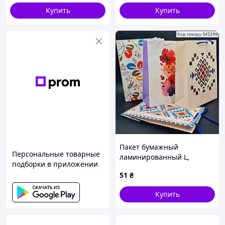
Купить
Купить
Пакет бумажный
Персональные товарные
ламинированный L,
подборки в приложении
24*32*10см, в
51
₴
ассортименте, Украина
Купить