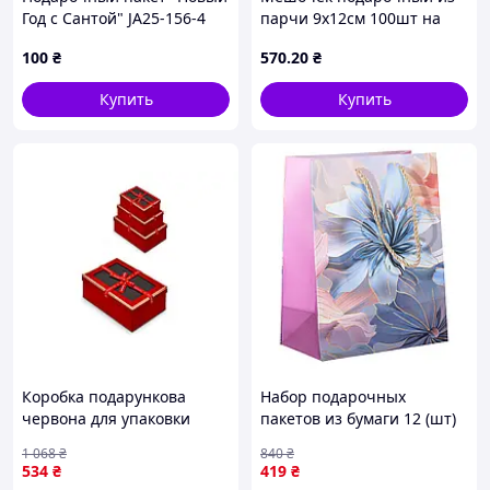
Год с Сантой" JA25-156-4
парчи 9x12см 100шт на
32х44х11 см
затяжках, золото MDR
100
₴
570
.20
₴
Купить
Купить
Коробка подарункова
Набор подарочных
червона для упаковки
пакетов из бумаги 12 (шт)
подарків 3шт набір з
красивые картонные
1 068
₴
840
₴
різними розмірами
пакеты для подарков
534
₴
419
₴
R33283R ТМ STENSON
18×10×23 (см) HP-10359-8