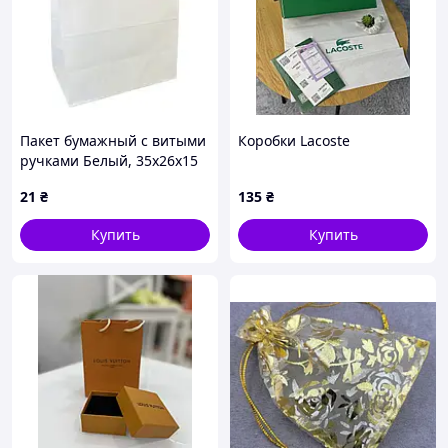
Пакет бумажный с витыми
Коробки Lacoste
ручками Белый, 35х26х15
см
21
₴
135
₴
Купить
Купить