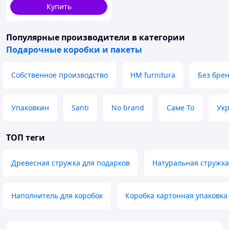
10359-2B _mx
Купить
Популярные производители
в категории
Подарочные коробки и пакеты
Собственное производство
HM furnitura
Без бре
Упаковкин
Santi
No brand
Саме То
Укр
ТОП теги
Древесная стружка для подарков
Натуральная стружка
Наполнитель для коробок
Коробка картонная упаковка