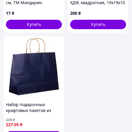
см, ТМ Мандарин
ХДФ, квадратная, 19х19х10
см — дизайн №21
17
₴
200
₴
Купить
Купить
Набор подарочных
крафтовых пакетов из
бумаги 12 (шт.) красивые
239
₴
пакеты для подарков
227
.05
₴
31×12×25 (см) Черный HP-