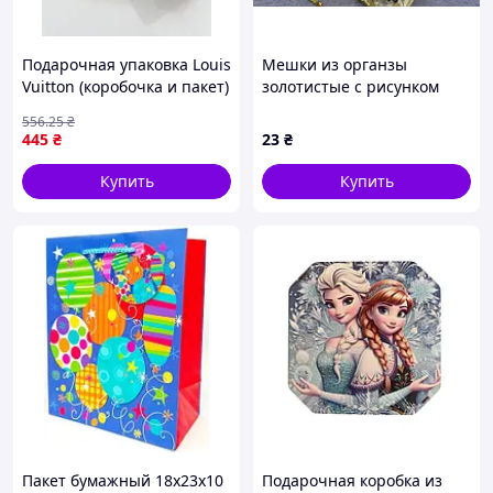
Подарочная упаковка Louis
Мешки из органзы
Vuitton (коробочка и пакет)
золотистые с рисунком
One size
9*12см (3шт)
556
.25
₴
445
₴
23
₴
Купить
Купить
Пакет бумажный 18х23х10
Подарочная коробка из