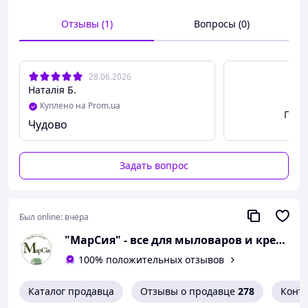
- декора
- упаковка
Отзывы (1)
Вопросы (0)
— подарочных наборов,
1 кг = примерно 10 л уплотненной или 30-40 л
рыхлой стружки
28.06.2026
Больше товара на нашем сайте:
Наталія Б.
https://marsiya-shop.com.ua//
Куплено на Prom.ua
Посм
Если есть вопросы - пишите в Viber +38 097 058 59 58 .
Чудово
Задать вопрос
Был online:
вчера
"МарСия" - все для мыловаров и кремоваров
100% положительных отзывов
Каталог продавца
Отзывы о продавце
278
Конт