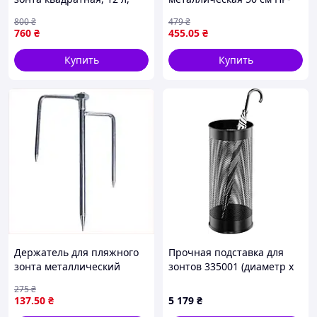
серая (5905197977935_TI)
JW-15 _mx
800
₴
479
₴
760
₴
455
.05
₴
Купить
Купить
Держатель для пляжного
Прочная подставка для
зонта металлический
зонтов 335001 (диаметр x
якорь для надежной
высота) 26 см x 62 см,
275
₴
фиксации в песке и грунте
черная.
137
.50
₴
5 179
₴
21 см 300 г