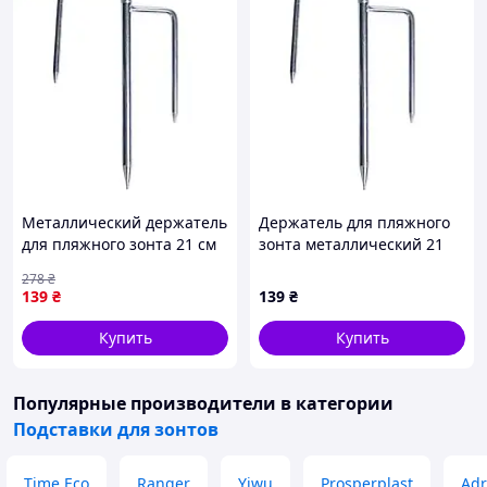
Металлический держатель
Держатель для пляжного
для пляжного зонта 21 см
зонта металлический 21
HP-JW-13 для надежной
см HP-JW-13
278
₴
фиксации на песке
139
₴
139
₴
Купить
Купить
Популярные производители
в категории
Подставки для зонтов
Time Eco
Ranger
Yiwu
Prosperplast
Adr