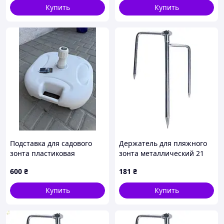
Купить
Купить
Подставка для садового
Держатель для пляжного
зонта пластиковая
зонта металлический 21
квадратная, белая, 18 л
см HP-JW-13
600
₴
181
₴
Купить
Купить