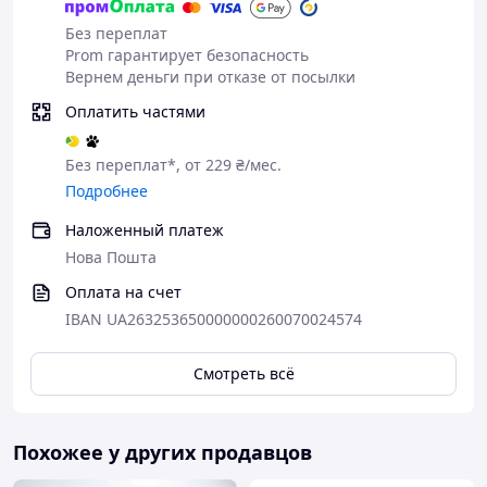
долговечность
Без переплат
Корпус основания
Prom гарантирует безопасность
изготовлен из износостойкой
Вернем деньги при отказе от посылки
**смолы**, которая не
боится влаги, жары или
Оплатить частями
перепадов температур.
**Стальной столб** с
Без переплат*, от 229 ₴/мес.
антикоррозийным
Подробнее
покрытием придает
конструкции долговечность,
Наложенный платеж
обеспечивая стабильную фиксацию даже
Нова Пошта
больших зонтов. Это не просто подставка — это
инвестиция в ваш комфорт и безопасность,
Оплата на счет
которая служит годами, сохраняя безупречный
IBAN UA263253650000000260070024574
вид.
Смотреть всё
Регулируемый
Похожее у других продавцов
механизм фиксации