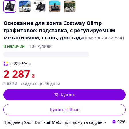
Основание для зонта Costway Olimp
графитовое: подставка, с регулируемым
механизмом, сталь, для сада
Код: 5902308215841
В наличии
10+ купили
229
от
₴
/мес
2 287
₴
2 632
₴
скидка еще 46 дней
Купить
Купить сейчас
92%
Продавец Sad i Dim - 🛋️ Меблі для дому та саду🏡