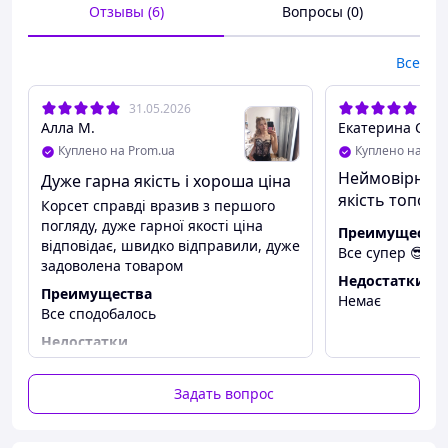
i.rin.store
Отзывы (6)
Вопросы (0)
https://www.instagram.com/i.rin.store/
(жми на ссылку)
Все
31.05.2026
07.
Алла М.
Екатерина С.
Куплено на Prom.ua
Куплено на Pro
Неймовірно га
Дуже гарна якість і хороша ціна
якість топова ❤️
Корсет справді вразив з першого
погляду, дуже гарної якості ціна
Преимуществ
відповідає, швидко відправили, дуже
Все супер 😎
задоволена товаром
Недостатки
Преимущества
Немає
Все сподобалось
Недостатки
Немає
Задать вопрос