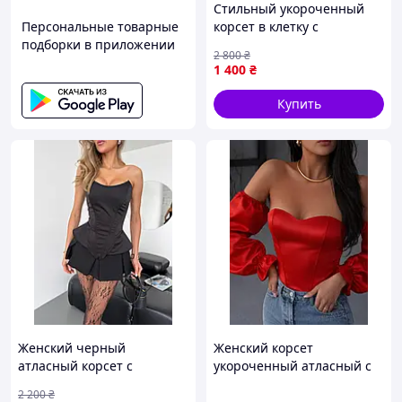
Стильный укороченный
Персональные товарные
корсет в клетку с
подборки в приложении
открытыми плечами и
2 800
₴
чашками: модная летняя
1 400
₴
одежда для девушек на
свидание или прогулку
Купить
Женский черный
Женский корсет
атласный корсет с
укороченный атласный с
открытыми плечами на
рукавами, цвет красный
2 200
₴
косточках: стильный
44-46