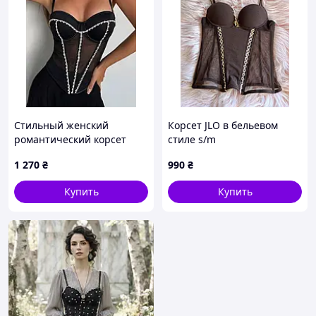
Стильный женский
Корсет JLO в бельевом
романтический корсет
стиле s/m
легкая сетка + атласные
1 270
₴
990
₴
вставки с камнями и
жемчугом.
Купить
Купить