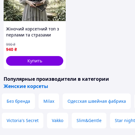
Жіночий корсетний топ з
перлами та стразами
готичний топік, образ на
990
₴
Геловін чорний (10-62)
940
₴
Купить
Популярные производители
в категории
Женские корсеты
Без бренда
Milax
Одесская швейная фабрика
Victoria's Secret
Vakko
Slim&Gentle
Star night