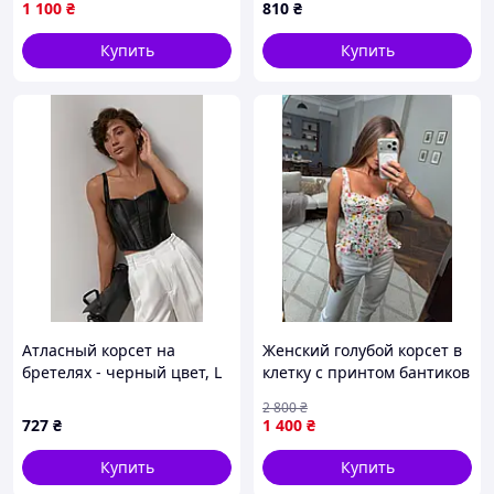
1 100
₴
810
₴
моделирующий топ-корсет
– трендовая вечерняя
Купить
Купить
одежда
Атласный корсет на
Женский голубой корсет в
бретелях - черный цвет, L
клетку с принтом бантиков
(имеется размеры)
и бретелями: стильный
2 800
₴
летний корсетный топ с
727
₴
1 400
₴
воланом
Купить
Купить