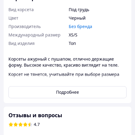
Вид корсета
Под грудь
Цвет
Черный
Производитель
Без бренда
Международный размер
XS/S
Вид изделия
Топ
Корсеты ажурный с пушапом, отлично держащие
форму. Высокое качество, красиво виглядит на теле.
Корсет не тянется, учитывайте при выборе размера
Размеры: 34в, 36в, 38с, 40с
Подробнее
34в( xs-s): грудь 80-85 см, под грудью 68-73 см
36в (s-m): грудь 85-90 см, под грудью 73-78 см
38с (m-l): грудь 90-95 см, под грудью 78-83 см
Отзывы и вопросы
40с (m-l): грудь 95-100 см, под грудью 83-88 см
4.7
Большой выбор корсетов, фотоотзывов в инстаграмме