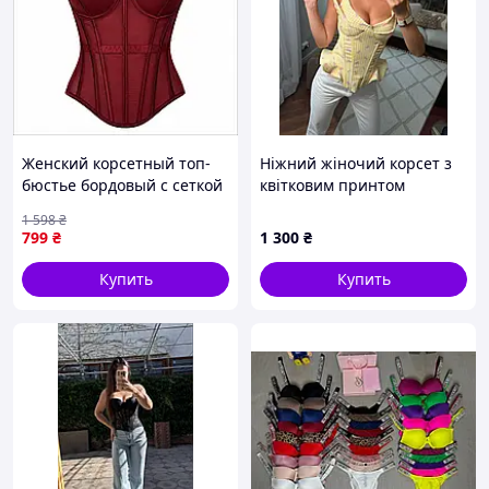
Женский корсетный топ-
Ніжний жіночий корсет з
бюстье бордовый с сеткой
квітковим принтом
и чашками, вечерний
1 598
₴
корсаж на бретелях,
799
₴
1 300
₴
стильный корсет
Купить
Купить