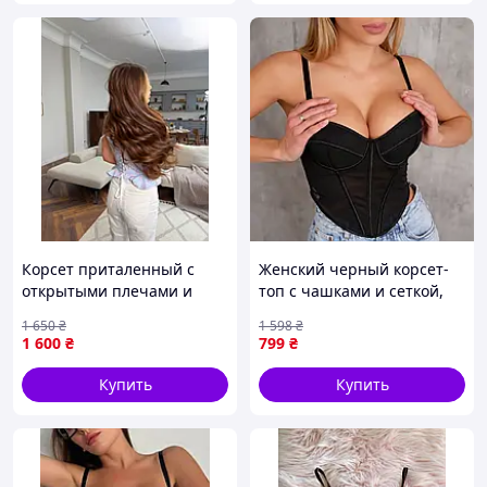
Корсет приталенный с
Женский черный корсет-
открытыми плечами и
топ с чашками и сеткой,
баской на шнуровке из
вечерний корсет на
1 650
₴
1 598
₴
тиар-принта (Блакитний
бретелях с поддержкой
1 600
₴
799
₴
принт, 42)
бюста, стильный
приталенный корсаж
Купить
Купить