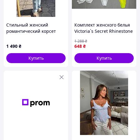
Стильный женский
Комплект женского белья
романтический корсет
Victoria`s Secret Rhinestone
легкая сетка с кружевом +
Стразы, комплект со
1 288
₴
атласные вставки
стразами Виктория Сикрет
1 490
₴
648
₴
- 5 цветов
Купить
Купить