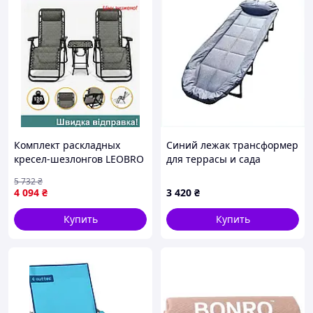
Комплект раскладных
Синий лежак трансформер
кресел-шезлонгов LEOBRO
для террасы и сада
2 штуки с столиком для
88M83785PM
5 732
₴
отдыха на природе и даче
4 094
₴
3 420
₴
Купить
Купить