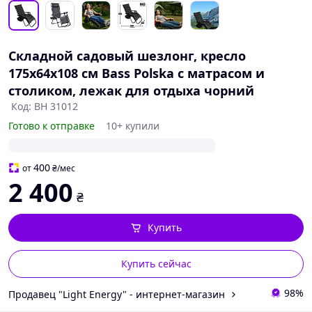
Складной садовый шезлонг, кресло
175x64x108 см Bass Polska с матрасом и
столиком, лежак для отдыха чорний
Код: BH 31012
Готово к отправке
10+ купили
400
от
₴
/мес
2 400
₴
Купить
Купить сейчас
98%
Продавец "Light Energy" - интернет-магазин