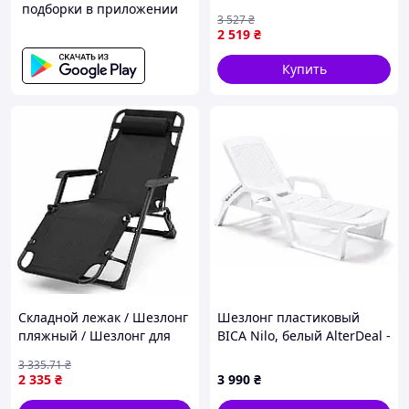
подборки в приложении
Premium Brown Rattan (LB-
3 527
₴
1119)
2 519
₴
Купить
Складной лежак / Шезлонг
Шезлонг пластиковый
пляжный / Шезлонг для
BICA Nilo, белый AlterDeal -
дачи / Складной шезлонг,
thrilling-unlimited-choice-
3 335
.71
₴
176х66см, Черный /
2 335
₴
3 990
₴
Раскладной шезлонг для
сада