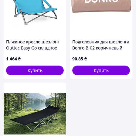
Пляжное кресло шезлонг
Подголовник для шезлонга
Outtec Easy Go складное
Bonro B-02 коричневый
бирюзовый
1 464
₴
90
.85
₴
Купить
Купить