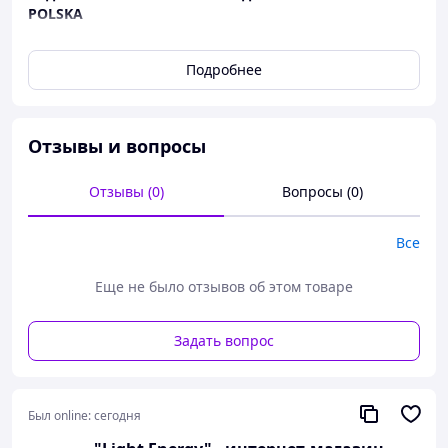
POLSKA
Комфорт, которого вы заслуживаете!
Складной шезлонг Bass Polska — идеальное сочетание
Подробнее
стиля, функциональности и удобства.
🔥
НОВИНКА!
Отзывы и вопросы
🖤 Мягкий
черный матрас в комплекте
—
обеспечивает максимальный комфорт на природе или
Отзывы (0)
Вопросы (0)
дома.
Все
✅
Преимущества:
Прочная металлическая рама
Еще не было отзывов об этом товаре
– надежная и
долговечная конструкция
Мягкий, съемный матрас черного цвета
–
Задать вопрос
легко очищается
Регулируемый подголовник
– поддержка шеи
и головы
Был online:
сегодня
Боковой складной столик
с держателем для