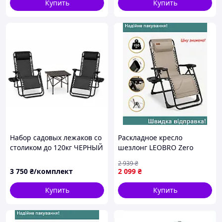
Купить
Купить
Набор садовых лежаков со
Раскладное кресло
столиком до 120кг ЧЕРНЫЙ
шезлонг LEOBRO Zero
Набор 2 шезлонги с
Gravity бежевое для
2 939
₴
подстаканником и
отдыха и релаксации
3 750
₴/комплект
2 099
₴
подголовником + стол с
антигравитационное
чехлом
Купить
Купить