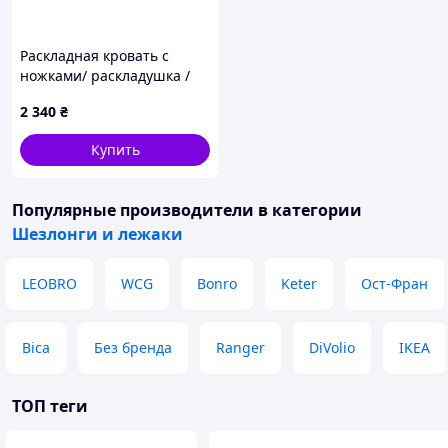
Раскладная кровать с
ножками/ раскладушка /
раскладной шезлонг
2 340
₴
(190х68х36) Black
Купить
Популярные производители
в категории
Шезлонги и лежаки
LEOBRO
WCG
Bonro
Keter
Ост-Фран
Bica
Без бренда
Ranger
DiVolio
IKEA
ТОП теги