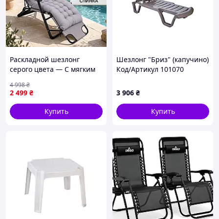
Раскладной шезлонг
Шезлонг "Бриз" (капучино)
серого цвета — С мягким
Код/Артикул 101070
матрасом 6 см —
4 998
₴
Подголовник для шеи —
2 499
₴
3 906
₴
Нагрузка до 150 кг — Для
пляжа и пикника
Купить
Купить