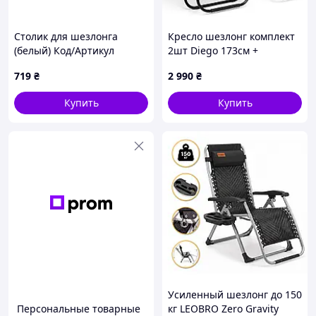
Столик для шезлонга
Кресло шезлонг комплект
(белый) Код/Артикул
2шт Diego 173см +
100030
подстаканник
719
₴
2 990
₴
Купить
Купить
Усиленный шезлонг до 150
Персональные товарные
кг LEOBRO Zero Gravity