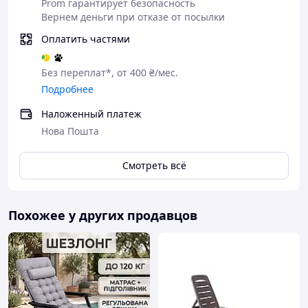
сада,
Prom гарантирует безопасность
террасы,
Вернем деньги при отказе от посылки
пляжа,
Оплатить частями
кемпинга,
балкона,
отдыха на природе или дома.
Без переплат*, от 400 ₴/мес.
Подробнее
💺
Выберите комфорт и универсальность!
Кресло-шезлонг Bass Polska — это ваша личная зона
Наложенный платеж
релакса, где бы вы ни находились. Просто разложите,
Нова Пошта
сядьте и наслаждайтесь отдыхом.
Смотреть всё
Похожее у других продавцов