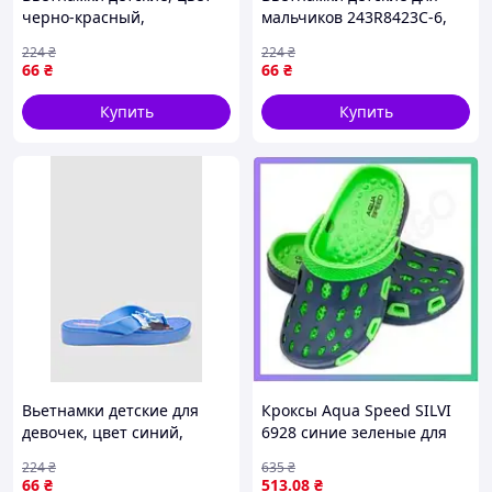
черно-красный,
мальчиков 243R8423C-6,
243R9015B-17
цвет Черно-красный
224
₴
224
₴
66
₴
66
₴
Купить
Купить
Вьетнамки детские для
Кроксы Aqua Speed SILVI
девочек, цвет синий,
6928 синие зеленые для
243R7000C-3
плавания детей 25 размер
224
₴
635
₴
легкие удобные SKU_508-
66
₴
513
.08
₴