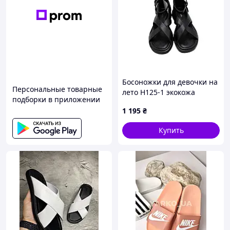
Босоножки для девочки на
Персональные товарные
лето H125-1 экокожа
подборки в приложении
черный перекрестные
1 195
₴
ремешки 37(р)
Купить