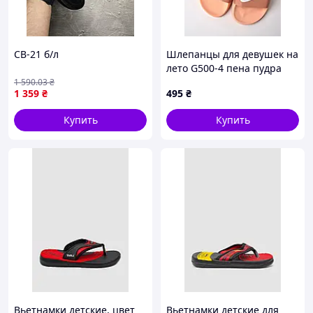
СВ-21 б/л
Шлепанцы для девушек на
лето G500-4 пена пудра
Nike с эмблемой 40(р)
1 590
.03
₴
1 359
₴
495
₴
Купить
Купить
Вьетнамки детские, цвет
Вьетнамки детские для