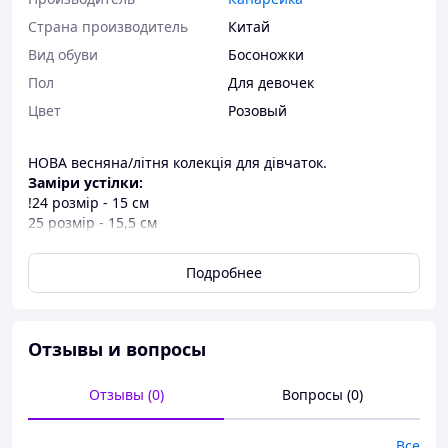
Страна производитель
Китай
Вид обуви
Босоножки
Пол
Для девочек
Цвет
Розовый
НОВА весняна/літня колекція для дівчаток.
Заміри устілки:
!24 розмір - 15 см
25 розмір - 15,5 см
26 розмір - 16 см
Подробнее
Неймовірна ніжність - милі босоніжки для вашої
принцеси від ТМ «TFD». Модель рожевого кольору,
декоровані бантиками з метеликом. Ідеально підійдуть
як на свято, так і на кожен день.
Отзывы и вопросы
Виготовлені з якісної штучної шкіри, устілка - штучна/
натуральна шкіра з супінатором.
Отзывы (0)
Вопросы (0)
Фіксація: застібка - липучки, легко взувати. Тверда
фіксована п'ятка.
Все