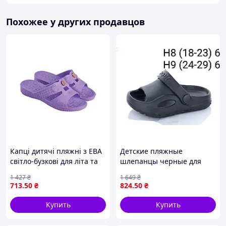
Похожее у других продавцов
Капці дитячі пляжні з ЕВА
Детские пляжные
світло-бузкові для літа та
шлепанцы черные для
відпочинку р.30-35 6 пар
отдыха и игр размер 24-29
1 427
₴
1 649
₴
арт.TS-59 ТМ GIPANIS
ТМ CROSS 6 пар в упаковке
713
.50
₴
824
.50
₴
Купить
Купить