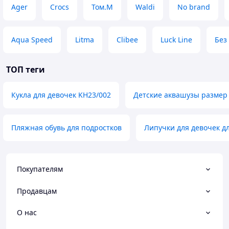
Ager
Crocs
Том.М
Waldi
No brand
Aqua Speed
Litma
Clibee
Luck Line
Без
ТОП теги
Кукла для девочек KH23/002
Детские аквашузы размер
Пляжная обувь для подростков
Липучки для девочек д
Покупателям
Продавцам
О нас