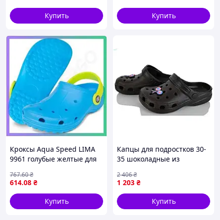
48
Купить
Купить
Кроксы Aqua Speed LIMA
Капцы для подростков 30-
9961 голубые желтые для
35 шоколадные из
детей 35 размер легкие не
материала ЕВА для легкого
767
.60
₴
2 406
₴
скользящие для плавания
летнего обуви 6 пар в
614
.08
₴
1 203
₴
SKU_555-02
упаковке
Купить
Купить