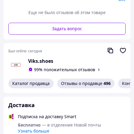
Якісні та стильні, дуже легенькі та комфортні, чудова
фіксація ніжки.
Еще не было отзывов об этом товаре
Наложеним платежем відправляємо по передоплаті 150
грн. Є повернення та обмін!
Задать вопрос
Пакування безкоштовне. Фото зроблені нами.
Швидка відправка з власного магазину - 1-2 дні.
Пишіть нам - з радістю допоможемо підібрати розмір,
Был online:
сегодня
зробимо додаткові фото та відео та відповімо на всі
питання!
Viks.shoes
Наш інстаграм:
99% положительных отзывов
Жіноче взуття:
@mega_top_cv
Каталог продавца
Отзывы о продавце
496
Конт
Дитяче взуття:
@minitop_cv
Доставка
Подписка на доставку Smart
Бесплатно
— в отделения Новой почты
Узнать больше