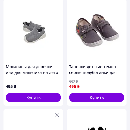
Мокасины для девочки
Тапочки детские темно-
или для мальчика на лето
серые полуботинки для
M11445-2 сетка серая база
мальчиков из натуральной
992
₴
20(р)
кожи и хлопка для
495
₴
496
₴
комфортной ходьбы
Купить
Купить