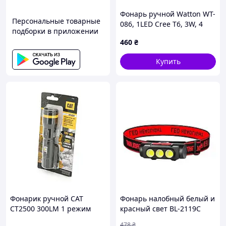
Фонарь ручной Watton WT-
Персональные товарные
086, 1LED Cree T6, 3W, 4
подборки в приложении
режима, ZOOM,
460
₴
18650/2800mah, Black,
IP44, СЗУ от USB,
Купить
115х28х22мм, BOX
(29263_YT)
Фонарик ручной CAT
Фонарь налобный белый и
CT2500 300LM 1 режим
красный свет BL-2119C
алюминиевый
аккумулятор, есть опт
478
₴