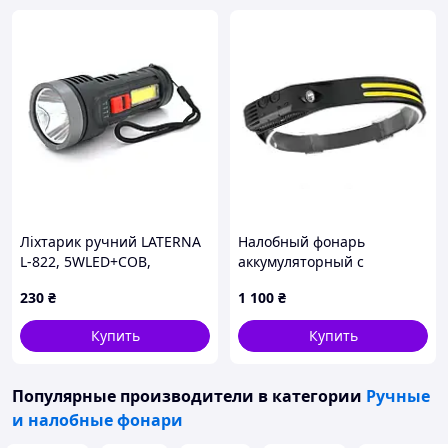
Ліхтарик ручний LATERNA
Налобный фонарь
L-822, 5WLED+COB,
аккумуляторный с
пластик, вбудований
датчиком движения
230
₴
1 100
₴
акумулятор, IP40,
145х56х45, USB кабель
Купить
Купить
Популярные производители
в категории
Ручные
и налобные фонари