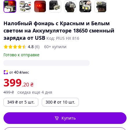
Налобный фонарь с Красным и Белым
светом на Аккумуляторе 18650 сменный
зарядка от USB
Код: PlUS HX 816
4.8
(6)
60+ купили
Готово к отправке
40
от
₴
/мес
399
.20
₴
499
₴
скидка еще 4 дня
349
₴
от 5 шт.
300
₴
от 10 шт.
Купить