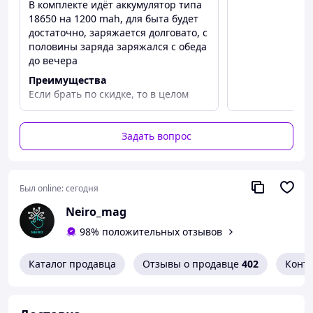
- Яркие диоды
формата
COB 500 люм
В комплекте идёт аккумулятор типа
18650 на 1200 mah, для быта будет
-
Индикатор заряда
достаточно, заряжается долговато, с
половины заряда заряжался с обеда
- Ударопрочный АБС корпус
до вечера
- Водонепроницаемость IPX4
Преимущества
- Аккумулятор формата 18650 1200Mah
Если брать по скидке, то в целом
нормально на свои деньги, можно
- Универсальная зарядка USB Type-c
заметить аккумулятор, достаточно
- 4 режима работы Белый/Красный (максимальная
ярко, удобно работать на небольшой
Задать вопрос
яркость, средняя яркость , стробоскоп)
дистанции можно настроить свет
прямо под рабочую зону рук
Недостатки
Упаковка :
Был online:
сегодня
Медленная зарядка, маловато
1 налобный фонарь; 1 зарядка TYPE-
Neiro_mag
ёмкости аккумулятора
C; аккумулятор 18650
98% положительных отзывов
Каталог продавца
Отзывы о продавце
402
Конт