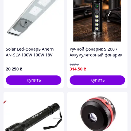
Solar Led-фонарь Anern
Ручной фонарик S 200 /
AN-SLV-100W 100W 18V
Аккумуляторный фонарик
120W 324Led 640WH
UKC Luminous S200 /
629
₴
LiFePO4 210lm w IP66
Мощный LED фонарь
20 250
₴
314
.50
₴
Aluminium PMMA mayak
Купить
Купить