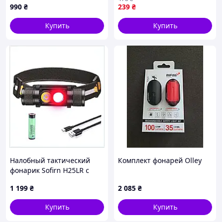
водостойкий ударостойкий
990
₴
239
₴
на батарейках AAA
Купить
Купить
Налобный тактический
Комплект фонарей Olley
фонарик Sofirn H25LR с
аккумулятором 3.4Ач,
1 199
₴
2 085
₴
84P9M0357K
Купить
Купить