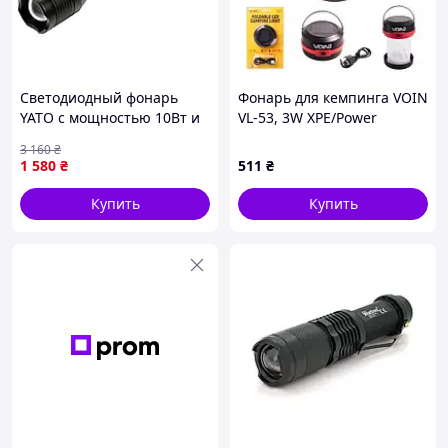
Светодиодный фонарь
Фонарь для кемпинга VOIN
YATO с мощностью 10Вт и
VL-53, 3W XPE/Power
яркостью 1000 лм на 4
Bank1200mAh/солн.
3 160
₴
батареях R14 диаметром
панель/
1 580
₴
511
₴
46 мм и длиной 254 мм
складной(956316696)
Купить
Купить