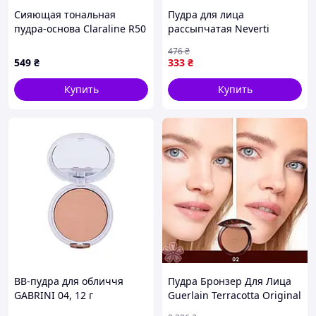
Сияющая тональная
Пудра для лица
пудра-основа Claraline R50
рассыпчатая Neverti
Beige Rose, 12 г
Setting Loose Powder
476
₴
Luminous Finish 002
549
₴
333
₴
Neutral/Натуральная
(NP200)
Купить
Купить
BB-пудра для обличчя
Пудра Бронзер Для Лица
GABRINI 04, 12 г
Guerlain Terracotta Original
02 Moyen Rose 10 Г