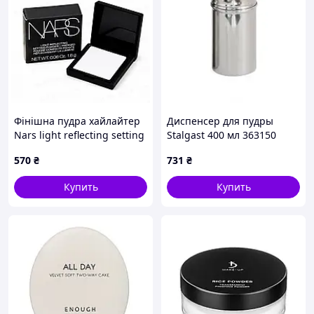
Фінішна пудра хайлайтер
Диспенсер для пудры
Nars light reflecting setting
Stalgast 400 мл 363150
powder translucent crystal
570
₴
731
₴
1.8 г
Купить
Купить