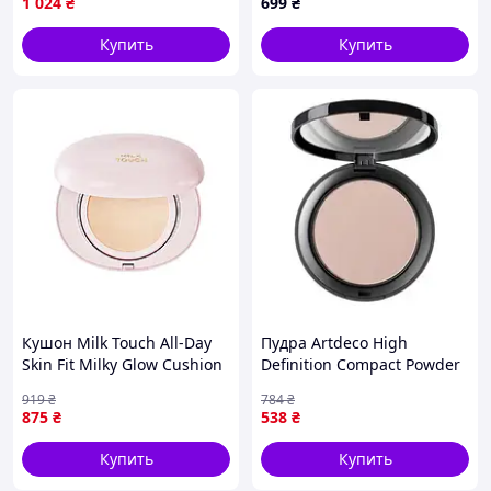
1 024
₴
699
₴
Купить
Купить
Кушон Milk Touch All-Day
Пудра Artdeco High
Skin Fit Milky Glow Cushion
Definition Compact Powder
21n Natural Beige 15 г
08 Natural Peach 10 Г
919
₴
784
₴
Натуральный Персиковый
875
₴
538
₴
Купить
Купить