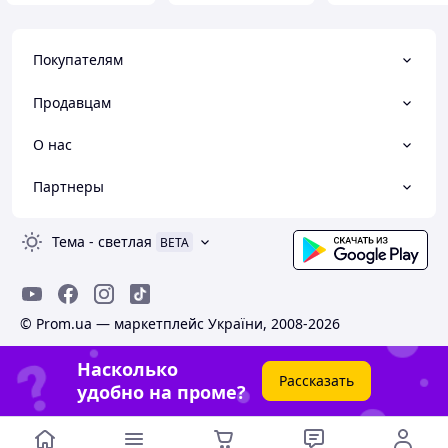
Покупателям
Продавцам
О нас
Партнеры
Тема
-
светлая
BETA
© Prom.ua — маркетплейс України, 2008-2026
Насколько
Рассказать
удобно на проме?