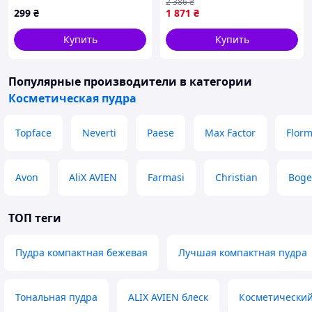
2 386
₴
299
₴
1 871
₴
Купить
Купить
Популярные производители
в категории
Косметическая пудра
Topface
Neverti
Paese
Max Factor
Flor
Avon
AliX AVIEN
Farmasi
Christian
Boge
ТОП теги
Пудра компактная бежевая
Лучшая компактная пудра
Тональная пудра
ALIX AVIEN блеск
Косметический