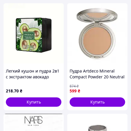
Легкий кушон и пудра 2в1
Пудра Artdeco Mineral
с экстрактом авокадо
Compact Powder 20 Neutral
Avocado Delicate Color Air
Beige 9 Г Натуральный
874
₴
Cushion
Бежевый
218
.70
₴
599
₴
Купить
Купить