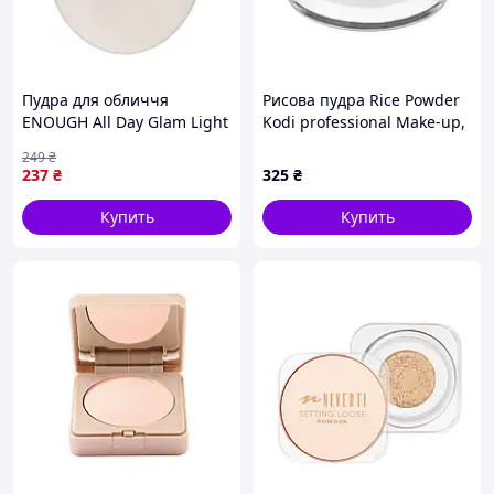
Пудра для обличчя
Рисова пудра Rice Powder
ENOUGH All Day Glam Light
Kodi professional Make-up,
Two-Way Cake SPF 28 PA++
10 г
249
₴
#13
237
₴
325
₴
Купить
Купить