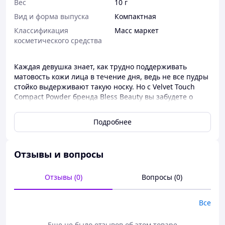
Вес
10 г
Вид и форма выпуска
Компактная
Классификация
Масс маркет
косметического средства
Каждая девушка знает, как трудно поддерживать
матовость кожи лица в течение дня, ведь не все пудры
стойко выдерживают такую носку. Но с Velvet Touch
Compact Powder бренда Bless Beauty вы забудете о
жирном блеске. Ультрамелкий помол пудры
обеспечивает стойкий сатиновый финиш, придавая
Подробнее
коже нежность, бархатистость и свежесть!
Особенности Velvet Touch Compact Powder от Bless
Отзывы и вопросы
Beauty:
- придает коже матовый финиш;
Отзывы (0)
Вопросы (0)
- подходит для корректировки макияжа в течение дня;
- препятствует появлению теней на лице;
Все
- визуально минимизирует мелкие морщины и тонкие
линии;
Еще не было отзывов об этом товаре