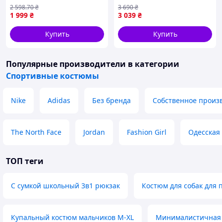
петля чорний h1p214
однотонный комплект
2 598
.70
₴
3 690
₴
брюки кофта Staff papay
1 999
₴
3 039
₴
graymelange Seli Жіночий
спортивний костюм стаф
Купить
Купить
Популярные производители
в категории
Спортивные костюмы
Nike
Adidas
Без бренда
Собственное произ
The North Face
Jordan
Fashion Girl
Одесская
ТОП теги
С сумкой школьный 3в1 рюкзак
Костюм для собак для 
Купальный костюм мальчиков M-XL
Минималистичная