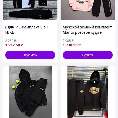
(П)ФЛИС Комплект 5 в 1
Мужской зимний комплект
NIKE
Manto розовое худи и
штаны с принтом
2 250
₴
2 085
₴
VIOLENCE ART0093
1 912
.50
₴
1 730
.55
₴
Купить
Купить