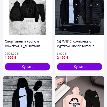
Спортивный костюм
(п) ФЛИС Комплект с
мужской, Худі+штани
курткой Under Armour
петля чорний h1p155
(худи на
2 598
.70
₴
3 000
₴
змейке+штаны+футболка+курт
1 999
₴
2 490
₴
Купить
Купить