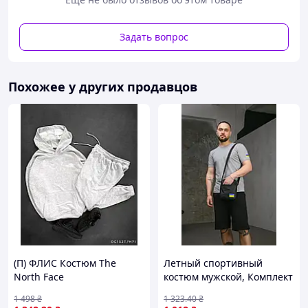
Задать вопрос
Похожее у других продавцов
(П) ФЛИС Костюм The
Летный спортивный
North Face
костюм мужской, Комплект
мужской Intruder:
1 498
₴
1 323
.40
₴
футболка с флагом на