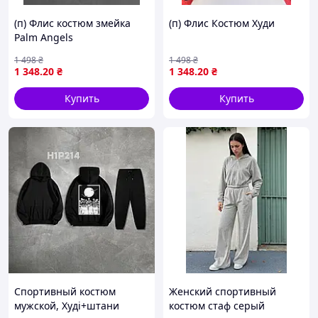
(п) Флис костюм змейка
(п) Флис Костюм Худи
Palm Angels
1 498
₴
1 498
₴
1 348
.20
₴
1 348
.20
₴
Купить
Купить
Спортивный костюм
Женский спортивный
мужской, Худі+штани
костюм стаф серый