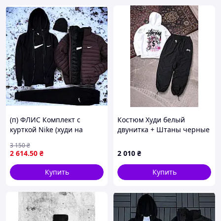
(п) ФЛИС Комплект с
Костюм Худи белый
курткой Nike (худи на
двунитка + Штаны черные
змейке+штаны+футболка+шапка+куртка)
нейлон Весна/Осень
3 150
₴
STUSSY MONEY
2 614
.50
₴
2 010
₴
Купить
Купить