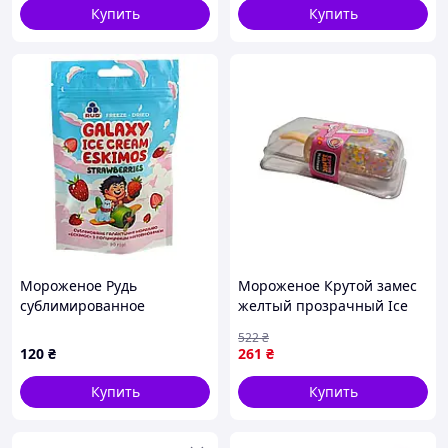
Купить
Купить
Мороженое Рудь
Мороженое Крутой замес
сублимированное
желтый прозрачный Ice
Клубничный пломбир 20 г
Cream T25377 ТМ
522
₴
MONSTERGUM
120
₴
261
₴
Купить
Купить