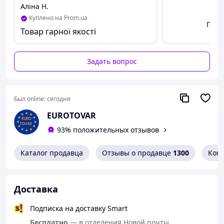
Аліна Н.
Куплено на Prom.ua
Посм
Товар гарної якості
Задать вопрос
Был online:
сегодня
EUROTOVAR
93% положительных отзывов
Каталог продавца
Отзывы о продавце
1300
Кон
Доставка
Подписка на доставку Smart
Бесплатно
— в отделения Новой почты