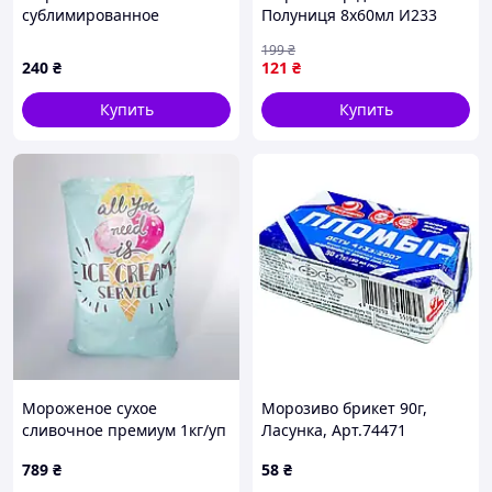
сублимированное
Полуниця 8х60мл И233
Пломбир, 50 г
199
₴
240
₴
121
₴
Купить
Купить
Мороженое сухое
Морозиво брикет 90г,
сливочное премиум 1кг/уп
Ласунка, Арт.74471
– 2 шт. Код/Артикул
789
₴
58
₴
мс00001ёё