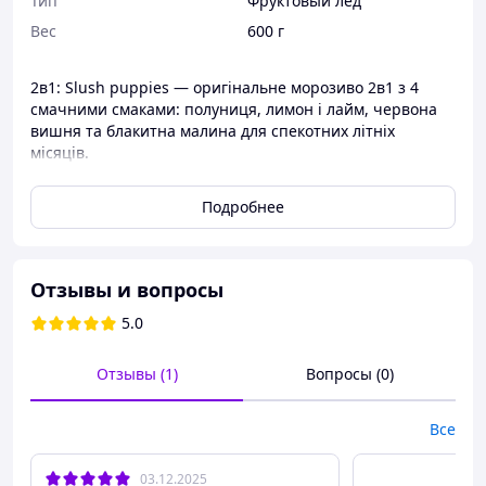
Тип
Фруктовый лед
Вес
600 г
2в1: Slush puppies — оригінальне морозиво 2в1 з 4
смачними смаками: полуниця, лимон і лайм, червона
вишня та блакитна малина для спекотних літніх
місяців.
Виготовлено з високоякісного матеріалу, веганського,
вегетаріанського та безглютенового
Подробнее
Кошерне морозиво на паличці з вашим улюбленим
смаком
Ідеальні ласощі, якими може насолодитися вся родина
влітку
Отзывы и вопросы
5.0
Отзывы (1)
Вопросы (0)
Все
03.12.2025