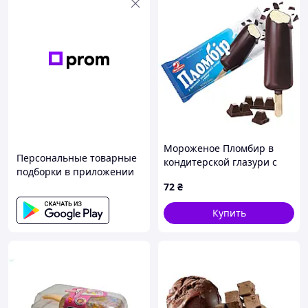
Мороженое Пломбир в
Персональные товарные
кондитерской глазури с
подборки в приложении
какао 75г, Ласкунка,
72
₴
Арт.74470
Купить