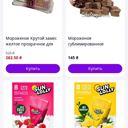
Мороженое Крутой замес
Мороженое
желтое прозрачное для
сублимированное
десертов и сладостей с
Шоколад, 20 г
525
₴
уникальным вкусом
262
.50
₴
145
₴
MONSTERGUM
Купить
Купить