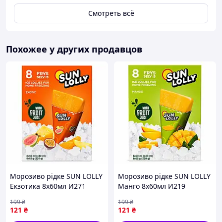
Смотреть всё
Похожее у других продавцов
Морозиво рідке SUN LOLLY
Морозиво рідке SUN LOLLY
Екзотика 8х60мл И271
Манго 8х60мл И219
199
₴
199
₴
121
₴
121
₴