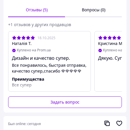
Идеально подходит в качестве подарка или для
чайных церемоний
Отзывы (5)
Вопросы (0)
📦 Стильная упаковка - готовое решение для подарка!
+1 отзывов у других продавцов
18.10.2025
20.
Наталія Т.
Кристина М.
Куплено на Prom.ua
Куплено на Pro
Дизайн и качество супер.
Дякую. Супер 
Все понравилось, быстрая отправка,
качество супер,спасибо 🌹🌹🌹🌹🌹
Преимущества
Все супер
Задать вопрос
Был online:
сегодня