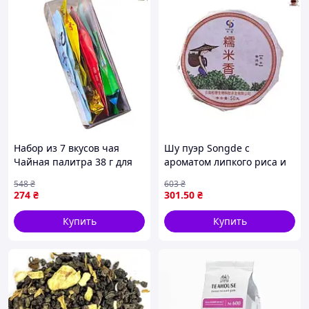
Набор из 7 вкусов чая
Шу пуэр Songde с
Чайная палитра 38 г для
ароматом липкого риса и
дегустации из Фуцзяни
цветков сливы 2021 года,
548
₴
603
₴
50 г для истинных
274
₴
301
.50
₴
ценителей
Купить
Купить