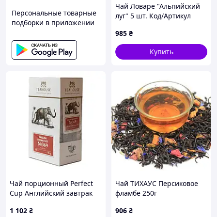
Чай Ловаре "Альпийский
Персональные товарные
луг" 5 шт. Код/Артикул
подборки в приложении
НФ-00002721ёё
985
₴
Купить
Чай порционный Perfect
Чай ТИХАУС Персиковое
Cup Английский завтрак
фламбе 250г
15*3г 5 шт. Код/Артикул
1 102
₴
906
₴
НФ-00002692ё