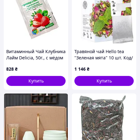
Витаминный Чай Клубника
Травяной чай Hello tea
Лайм Delicia, 50г., с мёдом
"Зеленая мята" 10 шт. Код/
Артикул НФ-00001869ёё
828
₴
1 146
₴
Купить
Купить