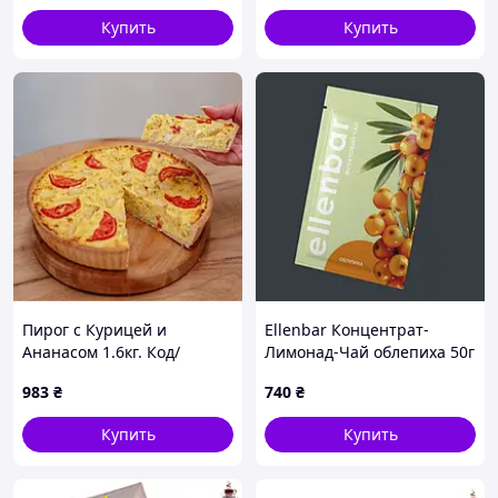
Купить
Купить
Пирог с Курицей и
Ellenbar Концентрат-
Ананасом 1.6кг. Код/
Лимонад-Чай облепиха 50г
Артикул НФ-00002028ёё
983
₴
740
₴
Купить
Купить