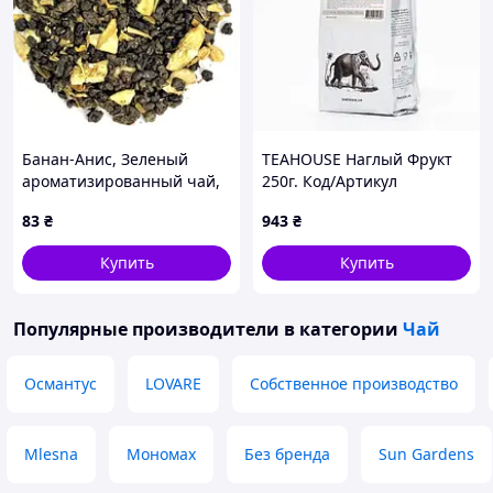
Банан-Анис, Зеленый
TEAHOUSE Наглый Фрукт
ароматизированный чай,
250г. Код/Артикул
50 г
НФ-00002548ёё
83
₴
943
₴
Купить
Купить
Популярные производители
в категории
Чай
Османтус
LOVARE
Собственное производство
Mlesna
Мономах
Без бренда
Sun Gardens