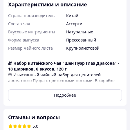
Характеристики и описание
Страна производитель
Китай
Состав чая
Ассорти
Вкусовые ингредиенты
Натуральные
Форма выпуска
Прессованный
Размер чайного листа
Крупнолистовой
🎁
Набор китайского чая "Шен Пуэр Глаз Дракона" -
18 шариков, 6 вкусов, 120 г
🌸 Изысканный чайный набор для ценителей
ароматного Пуэра с цветочными нотками. В коробке
-
18 порционных шариков по 6 г
з
6 различными
натуральными вкусами
.
Подробнее
☕
Преимущества:
Удобный формат - каждый шарик на 1
заваривание
Отзывы и вопросы
100% натуральный шен пуэр + цветы
5.0