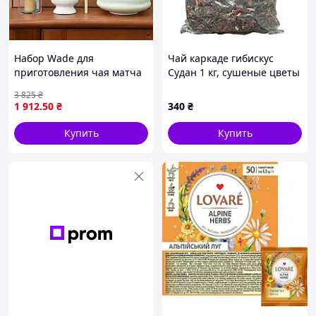
Набор Wade для
Чай каркаде гибискус
приготовления чая матча
Судан 1 кг, сушеные цветы
Green Ivory с аксессуарами
для напитков, холодного
3 825
₴
для идеального
чая, компотов и травяных
1 912
.50
₴
340
₴
заваривания
смесей
Купить
Купить