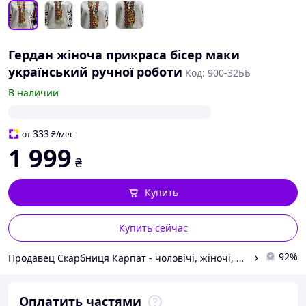
Гердан жіноча прикраса бісер маки
український ручної роботи
Код: 900-32ББ
В наличии
333
от
₴
/мес
1 999
₴
Купить
Купить сейчас
92%
Продавец Скарбниця Карпат - чоловічі, жіночі, дитячі вишиванки, гердани, ручної роботи
Оплатить частями