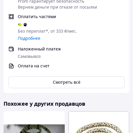
Чому варто купувати Товар в
Prom гарантирует безопасность
нашому інтернет-магазині?
Вернем деньги при отказе от посылки
Оплатить частями
Без переплат*, от 333 ₴/мес.
Якість
Подробнее
Наложенный платеж
Оригінальність
Самовывоз
Оплата на счет
Індивідуальний дизайн
Смотреть всё
Професійна консультація продавця
Великий асортимент товару, що
Похожее у других продавцов
постійно оновлюється
Також в нашому Інтернет-магазин