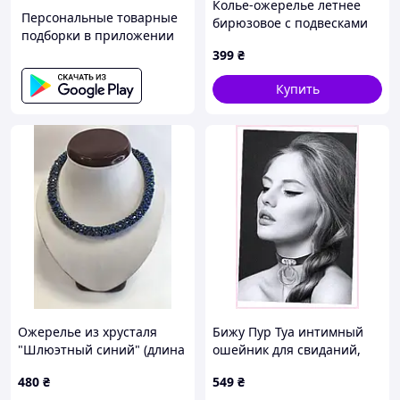
Колье-ожерелье летнее
Персональные товарные
бирюзовое с подвесками
подборки в приложении
"Лимончики"
399
₴
Купить
Ожерелье из хрусталя
Бижу Пур Туа интимный
"Шлюэтный синий" (длина
ошейник для свиданий,
45см + 5см удлинитель)
9B56886A
480
₴
549
₴