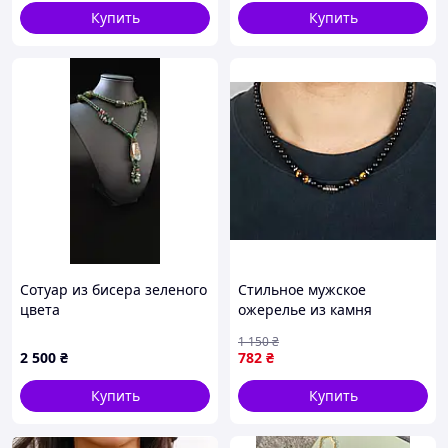
Купить
Купить
Сотуар из бисера зеленого
Стильное мужское
цвета
ожерелье из камня
тигровый глаз 46 см
1 150
₴
2 500
₴
782
₴
Купить
Купить