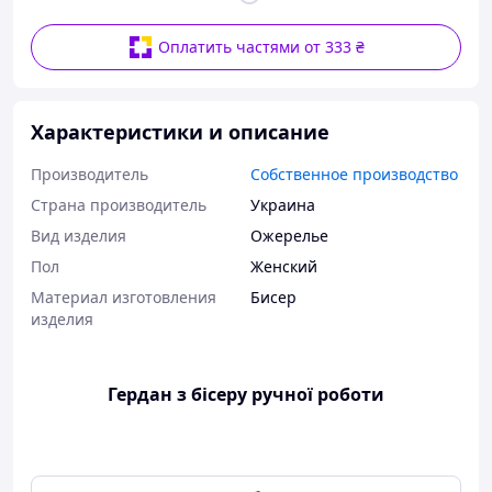
Оплатить частями от 333 ₴
Характеристики и описание
Производитель
Собственное производство
Страна производитель
Украина
Вид изделия
Ожерелье
Пол
Женский
Материал изготовления
Бисер
изделия
Гердан з бісеру ручної роботи
Розмір: 58 см. * 8см.;
Матеріал: бісер чеський;