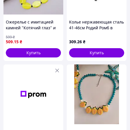
Ожерелье с имитацией
Колье нержавеющая сталь
камней "Котячий глаз" и
41-46см Родий Ромб в
агату, 47 см, желтое
черной вставке 1.5-3мм
599
₴
(350058) ТМ XUPING
509
.15
₴
309
.26
₴
Купить
Купить