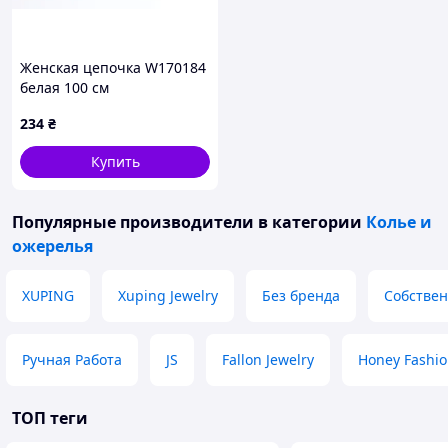
Женская цепочка W170184
белая 100 см
234
₴
Купить
Популярные производители
в категории
Колье и
ожерелья
XUPING
Xuping Jewelry
Без бренда
Собствен
Ручная Работа
JS
Fallon Jewelry
Honey Fashio
ТОП теги