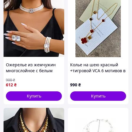
Ожерелье из жемчужин
Колье на шею красный
многослойное с белым
+тигровой VCA 6 мотивов в
камнем, колье из
лимонном цвете
900
₴
жемчужин, браслет из
612
₴
990
₴
жемчужин
Купить
Купить