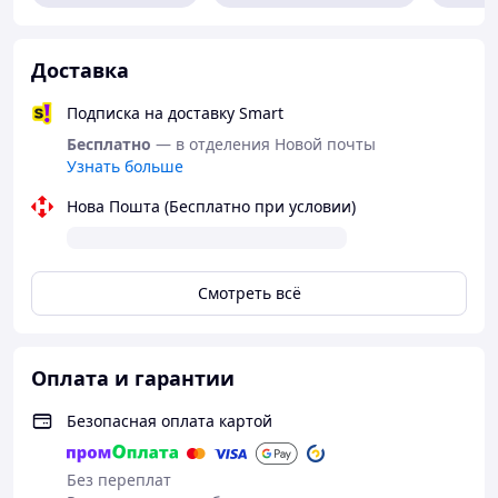
У Вас виникли запитання щодо товару?
Доставка
Телефонуйте +38 (067) 967 22 08
Подписка на доставку Smart
Бесплатно
— в отделения Новой почты
Узнать больше
Як придбати Товар в інтернет магазині
Нова Пошта (Бесплатно при условии)
"Скарбниця-Карпат"?
Смотреть всё
Зробіть
Очікуйте
Оплатіть
Отримайте
Оплата и гарантии
замовленн
дзвінка
Ваше
товар
я
замовленн
Безопасная оплата картой
я
Без переплат