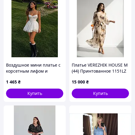
Воздушное мини платье с
Платье VEREZHIK HOUSE M
корсетным лифом и
(44) Принтованное 1151LZ
объемной юбкой
1 465
₴
15 000
₴
Купить
Купить