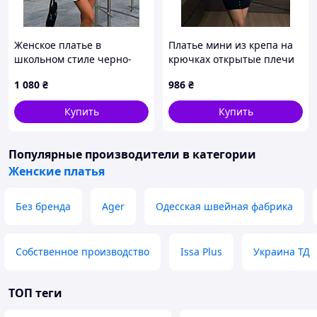
Женское платье в
Платье мини из крепа на
школьном стиле черно-
крючках открытые плечи
белое с воротничком,
М
1 080
₴
986
₴
короткое приталенное
платье с длинным
Купить
Купить
рукавом, пышной юбкой,
м.579
Популярные производители
в категории
Женские платья
Без бренда
Ager
Одесская швейная фабрика
Собственное производство
Issa Plus
Украина ТД
ТОП теги