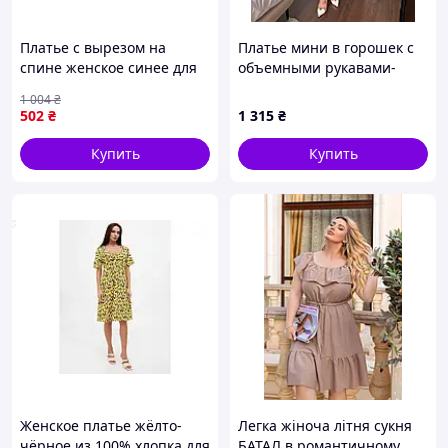
Платье с вырезом на
Платье мини в горошек с
спине женское синее для
объемными рукавами-
повседневной носки
фонариками
1 004
₴
размер S
502
₴
1 315
₴
Купить
Купить
Женское платье жёлто-
Легка жіноча літня сукня
чёрное из 100% хлопка для
БАТАЛ в романтичному