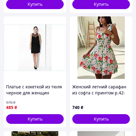
Купить
Купить
Платье с кокеткой из тюля
Женский летний сарафан
черное для женщин
из софта с принтом р.42-
стильное нарядное платье
44, 46-48, 50-52, 54-56
970
₴
от бренда Mango
485
₴
740
₴
Купить
Купить