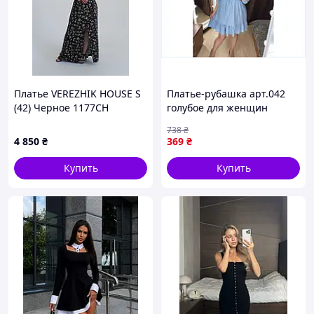
Платье VEREZHIK HOUSE S
Платье-рубашка арт.042
(42) Черное 1177CH
голубое для женщин
стильное и комфортное
738
₴
для повседневной носки
4 850
₴
369
₴
Купить
Купить