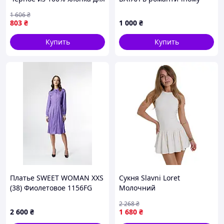
повседневной носки с
стилі
1 606
₴
ярким принтом и
803
₴
1 000
₴
свободным фасоном
Купить
Купить
Платье SWEET WOMAN XXS
Сукня Slavni Loret
(38) Фиолетовое 1156FG
Молочний
2 268
₴
2 600
₴
1 680
₴