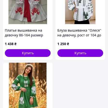
Платье вышиванка на
Блуза вышиванка "Олеся"
девочку 86-164 размер
на девочку, рост от 104 до
140 белая
1 438
₴
1 250
₴
Купить
Купить