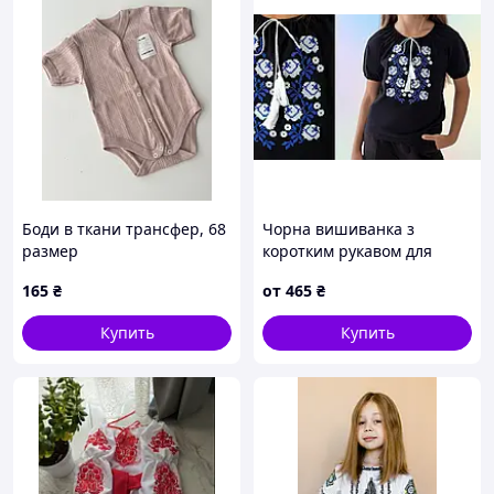
Боди в ткани трансфер, 68
Чорна вишиванка з
размер
коротким рукавом для
дівчинки. Трикотажна
165
₴
от
465
₴
вишиванка з коротким
рукавом дитяча.
Купить
Купить
Вишиванка чорна для
дівчинки.