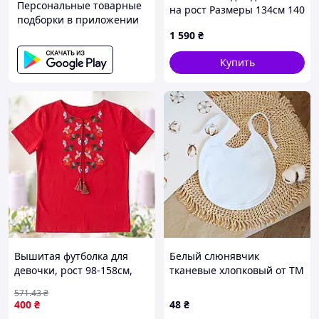
Персональные товарные
на рост Размеры 134см 140
подборки в приложении
см 146 см 152 см
1 590
₴
Купить
Вышитая футболка для
Белый слюнявчик
девочки, рост 98-158см,
тканевые хлопковый от ТМ
хлопок / Детская футболка
Ladan
571
.43
₴
с вышивкой / Вышиванка
400
₴
48
₴
для девочки