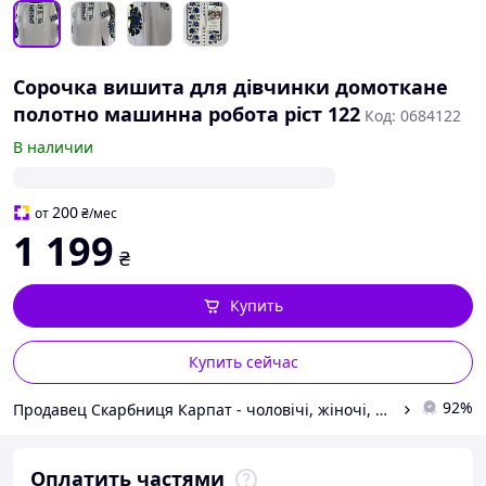
Сорочка вишита для дівчинки домоткане
полотно машинна робота ріст 122
Код: 0684122
В наличии
200
от
₴
/мес
1 199
₴
Купить
Купить сейчас
92%
Продавец Скарбниця Карпат - чоловічі, жіночі, дитячі вишиванки, гердани, ручної роботи
Оплатить частями