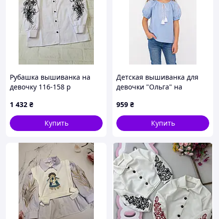
Рубашка вышиванка на
Детская вышиванка для
девочку 116-158 р
девочки "Ольга" на
голубом льне с коротким
1 432
₴
959
₴
рукавом
Купить
Купить