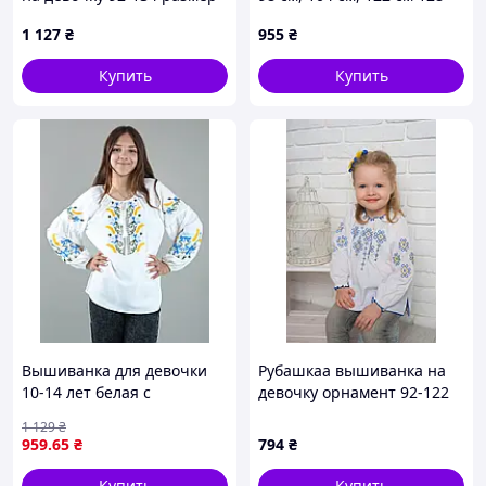
см, 134 см, 140 см, 152 см,
1 127
₴
955
₴
158 см, 164 см
Купить
Купить
Вышиванка для девочки
Рубашкаа вышиванка на
10-14 лет белая с
девочку орнамент 92-122
колышками (Q6196)
размер
1 129
₴
959
.65
₴
794
₴
Купить
Купить