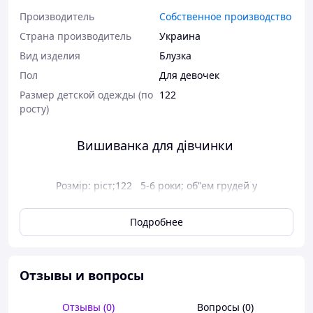
Производитель
Собственное производство
Страна производитель
Украина
Вид изделия
Блузка
Пол
Для девочек
Размер детской одежды (по
122
росту)
Вишиванка для дівчинки
Розмір: ріст;122 5-6 роки; об"ем грудей у
вишиванки 71 см. довжина рукава 42 см довжина
виробу 43 см
Подробнее
Тканина: домоткане полотно
Колір тканини: біла
Отзывы и вопросы
Тип рукава: реглан
Короткий опис:
Отзывы (0)
Вопросы (0)