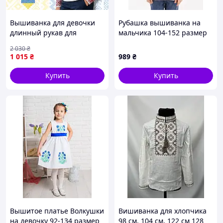
Вышиванка для девочки
Рубашка вышиванка на
длинный рукав для
мальчика 104-152 размер
подростка, Блузки
2 030
₴
вышиванки для девочек,
1 015
₴
989
₴
Детские вышиванки из
льна
Купить
Купить
Вышитое платье Волкушки
Вишиванка для хлопчика
на девочку 92-134 размер
98 см, 104 см, 122 см 128