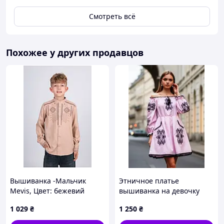
Смотреть всё
Похожее у других продавцов
Вышиванка -Мальчик
Этничное платье
Mevis, Цвет: бежевий
вышиванка на девочку
128-176 размер
1 029
₴
1 250
₴