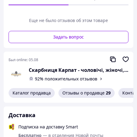
Не повторна вишиванка з геометричним
орнаментом для дівчинки. Робота виконана ручна
вишивка.
Еще не было отзывов об этом товаре
Багатий та неповторний візерунок придає
вишиванці оригінальності та неповторності.
Рукав реглан. Рукав зібраний.
Задать вопрос
Талію можна підкреслити текстильним пояском.
*Рекомендації по догляду:
ручне прання до 30
Был online:
05.08
градусів та прасування у вологому стані.
Скарбниця Карпат - чоловічі, жіночі, дитячі вишиванки, гердани, ручної роботи
Справжня українська вишиванка
повинна бути
у кожної дівчинки. Це підкреслить її красу та
92% положительных отзывов
стане для неї справжнім оберегом.
Каталог продавца
Отзывы о продавце
29
Конта
Доставка
Подписка на доставку Smart
Бесплатно
— в отделения Новой почты