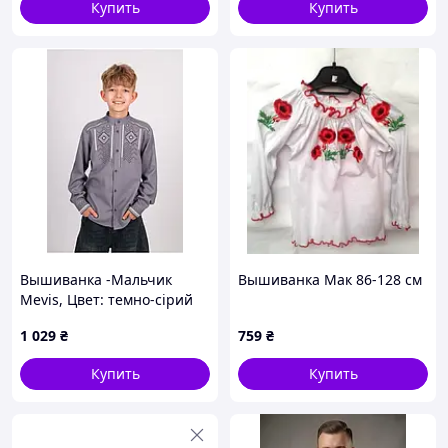
Купить
Купить
Вышиванка -Мальчик
Вышиванка Мак 86-128 см
Mevis, Цвет: темно-сірий
1 029
₴
759
₴
Купить
Купить