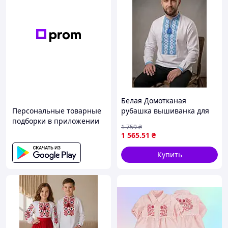
Белая Домотканая
Персональные товарные
рубашка вышиванка для
подборки в приложении
мальчика белая вышивка
1 759
₴
140 146 152 158 164 170
1 565
.51
₴
176 176, Белый с голубой
вышивкой
Купить