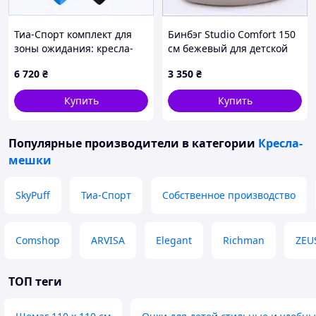
Тиа-Спорт комплект для
Бинбэг Studio Comfort 150
зоны ожидания: кресла-
см бежевый для детской
мешки и пуфы кубики
комнаты 64K9893TK4
6 720
₴
3 350
₴
870067EM1
Купить
Купить
Популярные производители
в категории
Кресла-
мешки
SkyPuff
Тиа-Спорт
Собственное производство
Comshop
ARVISA
Elegant
Richman
ZEU
ТОП теги