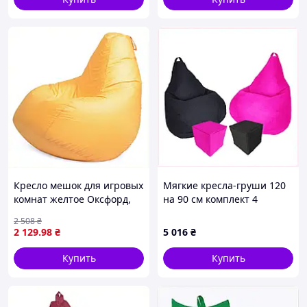
Кресло мешок для игровых
Мягкие кресла-груши 120
комнат желтое Оксфорд,
на 90 см комплект 4
K8746286BE
единицы, BEK8700313
2 508
₴
2 129
.98
₴
5 016
₴
Купить
Купить