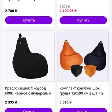
650T00E6A5
чехлом, 8P7462H90
2 508
₴
2 780
₴
2 129
.98
₴
Купить
Купить
Кресло мешок Оксфорд
Комплект крісло-мішок
600D черное с люверсами
груша 120x90 см 2 шт + 2
65H3P8075
пуфи 30x30 см Tia-Sport
2 335
₴
5 016
₴
помаранчевий/чорний
(sm-061, EP8M700303
Купить
Купить