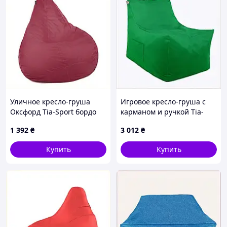
Уличное кресло-груша
Игровое кресло-груша с
Оксфорд Tia-Sport бордо
карманом и ручкой Tia-
653H7T92A4
Sport 6P538X049M
1 392
₴
3 012
₴
Купить
Купить