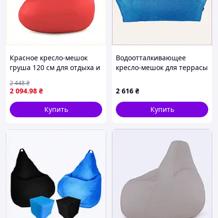
Красное кресло-мешок
Водоотталкивающее
груша 120 см для отдыха и
кресло-мешок для террасы
релакса, 6A499008A
и дачи синее, 6537H7P34
2 448
₴
2 094
.98
₴
2 616
₴
Купить
Купить