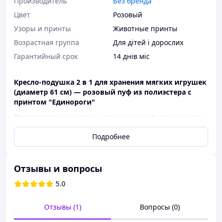
Производитель
Без бренда
Цвет
Розовый
Узоры и принты
Животные принты
Возрастная группа
Для дітей і дорослих
Гарантийный срок
14 днів міс
Кресло-подушка 2 в 1 для хранения мягких игрушек
(диаметр 61 см) — розовый пуф из полиэстера с
принтом "Единороги"
Превратите горы мягких игрушек в комфортное место
для отдыха! Это инновационное кресло-мешок решает
Подробнее
проблему беспорядка в детской комнате всего за
несколько минут. Достаточно наполнить чехол
плюшевыми мишками, пледами или сезонной одеждой
– и вы получите мягкий, стильный пуф. Такое решение
Отзывы и вопросы
не только освобождает место на полках, но создает
5.0
уютную зону для чтения или игр, где все любимые
игрушки всегда под рукой, но надежно спрятаны
внутри.
Отзывы (1)
Вопросы (0)
Внимание! Аксессуары, изображенные на фото, в