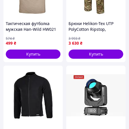
Тактическая футболка
Брюки Helikon-Tex UTP
мужская Han-Wild HW021
PolyCotton Ripstop,
M Песочный хаки (10983-
MultiCam, W32/L32 SP-U-VO
574
₴
3 993
₴
61754)
499
₴
3 630
₴
Купить
Купить