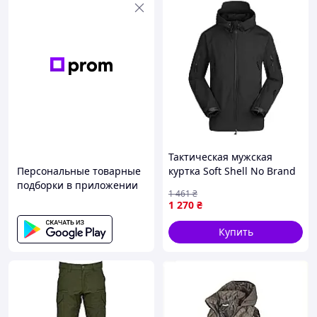
Карманы:
- 2 боковых брючных кармана (с усилением в
нижней части, предназначенным для
крепления ножа);
- 2 задних кармана сзади;
- 2 карго кармана с асимметричным
клапаном на липучке;
- 1 фронтальный карман слева под телефон/
Тактическая мужская
блокнот.
Персональные товарные
куртка Soft Shell No Brand
Особенности:
подборки в приложении
A001 3XL Черный
1 461
₴
1 270
₴
Эластичный «туннельный» пояс с удобной
регулировкой посадки брюк.
Купить