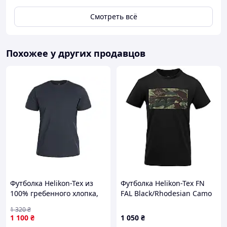
Смотреть всё
Похожее у других продавцов
Футболка Helikon-Tex из
Футболка Helikon-Tex FN
100% гребенного хлопка,
FAL Black/Rhodesian Camo
Navy Blue, размер L, 165 г/
S
1 320
₴
м² - для активного и
1 100
₴
1 050
₴
повседневного