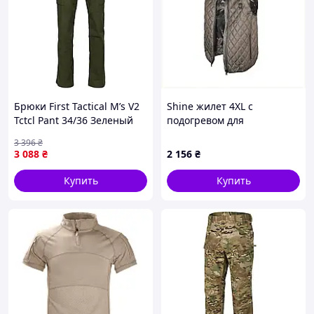
Брюки First Tactical M’s V2
Shine жилет 4XL с
Tctcl Pant 34/36 Зеленый
подогревом для
2289-VO
охранников и рабочих
3 396
₴
7A6T2M2205
3 088
₴
2 156
₴
Купить
Купить