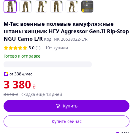
M-Tac военные полевые камуфляжные
штаны хищник НГУ Aggressor Gen.II Rip-Stop
NGU Camo L/R
Код: NK 20538022-L/R
5.0
(1)
10+ купили
Готово к отправке
338
от
₴
/мес
3 380
₴
3 613
₴
скидка еще 13 дней
Купить
Купить сейчас