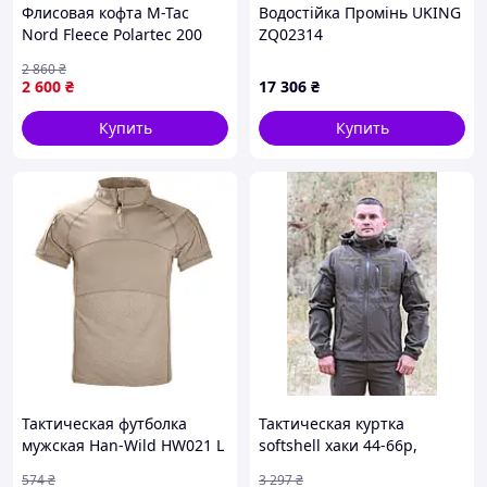
Флисовая кофта M-Tac
Водостійка Промінь UKING
Nord Fleece Polartec 200
ZQ02314
Black тактическая для
2 860
₴
спорта и повседневного
2 600
₴
17 306
₴
ношения 3XL 2046-VO
Купить
Купить
Тактическая футболка
Тактическая куртка
мужская Han-Wild HW021 L
softshell хаки 44-66р,
Песочный хаки (10983-
армейская куртка зсу на
574
₴
3 297
₴