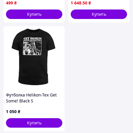
61753)
флисе, штурмовая куртка
499
₴
1 648
.50
₴
хаки
Купить
Купить
Футболка Helikon-Tex Get
Some! Black S
1 050
₴
Купить