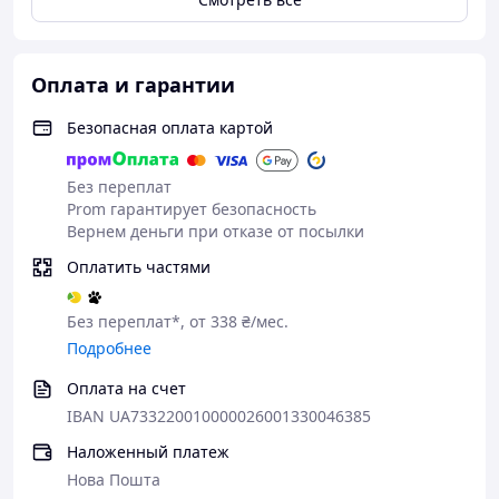
(шириной до 5,5 см) и два D-кольца для
подвеса различного оборудования. Брюки
застегиваются на застежку-молнию,
внутренний крючок и кнопку (производства
Оплата и гарантии
YKK).
Безопасная оплата картой
Благодаря продуманному крою брюки не
сковывают движения: в них удобно прыгать,
Без переплат
бегать, наклоняться, приседать и
Prom гарантирует безопасность
передвигаться по пересеченной местности.
Вернем деньги при отказе от посылки
Брюки оснащены большим количеством
карманов, как утилитарных, так и
Оплатить частями
специальных: всего их семь. Также в этой
модели предусмотрен скрытый внутренний
Без переплат*, от 338 ₴/мес.
отсек для наколенников, что дает
Подробнее
возможность установки дополнительной
защиты.
Оплата на счет
IBAN UA733220010000026001330046385
Наложенный платеж
Нова Пошта