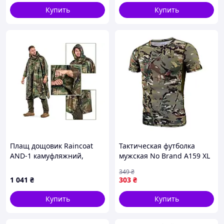
использования
Купить
Купить
Материал:
Плащ дощовик Raincoat
Тактическая футболка
полиэстер;
AND-1 камуфляжний,
мужская No Brand A159 XL
дощовик пончо 200х150 см
Камуфляж (4851-61197)
хлопок;
349
₴
1 041
₴
303
₴
эластан.
Купить
Купить
Фурнитура:
YKK