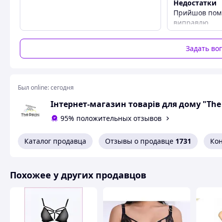
Недостатки
Съёмные тонкие силиконовые бретели с регулировко
Прийшов пом'я
виправлю.
Возможность фиксации бретелей классическим или
Незаметен под одеждой — идеально подходит под то
Задать во
Материал:
мягкий полиэстер
Цвета:
чёрный, бежевый
Размеры:
подходит на 70А, 70В, 75А, 75В (регулируемый 
Был online:
сегодня
Выбирайте комфорт и уверенность в себе каждый день с 
Інтернет-магазин товарів для дому "The
Похожие товары по характеристикам
95% положительных отзывов
Каталог продавца
Отзывы о продавце
1731
Ко
Похожее у других продавцов