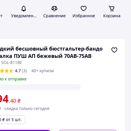
ет
Уведомления
Сравнение
Избранное
Корзина
дкий бесшовный бюстгальтер-бандо
алка ПУШ АП бежевый 70АВ-75АВ
: SOL-811BE
4.7
(3)
40+ купили
во к отправке
94
.40
₴
₴
скидка только сегодня
0
₴
от 5 шт.