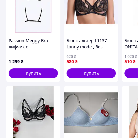
Passion Meggy Bra
Бюстгальтер L1137
Бюстг
лифчик с
Lanny mode , без
ONITA
декоративными
паралона на чашку Е ,
корсе
620
₴
1 020
₴
стрепами 644H8B402B
чорно - бежевый 100E,
для э
1 299
₴
580
₴
510
₴
95E, 90E, 80E, 85E
образ
Купить
Купить