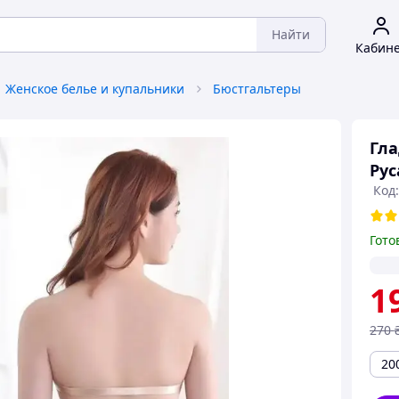
Найти
Кабин
Женское белье и купальники
Бюстгальтеры
Гла
Рус
Код
Гото
1
270
20