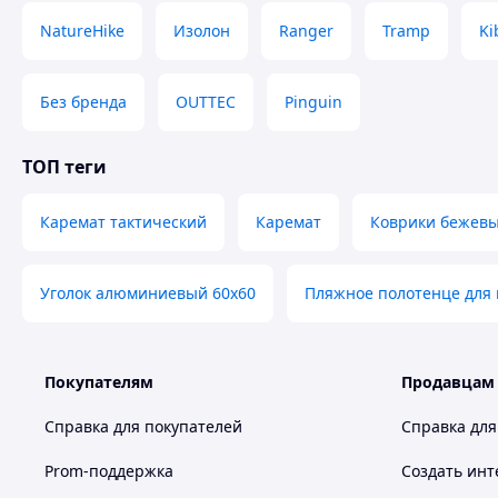
NatureHike
Изолон
Ranger
Tramp
Ki
Без бренда
OUTTEC
Pinguin
ТОП теги
Каремат тактический
Каремат
Коврики бежевы
Уголок алюминиевый 60x60
Пляжное полотенце для
Покупателям
Продавцам
Справка для покупателей
Справка для
Prom-поддержка
Создать инт