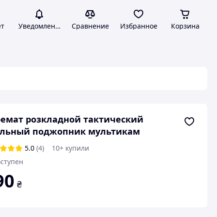
ет
Уведомления
Сравнение
Избранное
Корзина
емат розкладной тактический
альный поджопник мультикам
5.0
(4)
10+ купили
ступен
90
₴