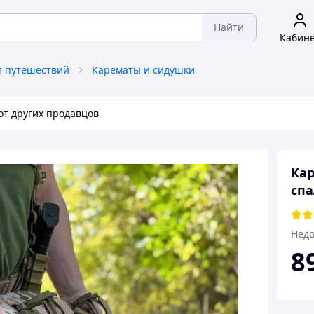
Найти
Кабин
и путешествий
Карематы и сидушки
от других продавцов
Кар
сп
Недо
8