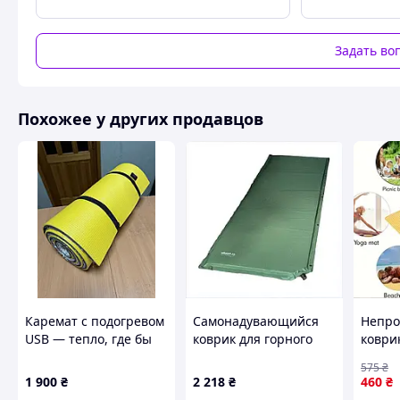
Задать во
Похожее у других продавцов
Каремат с подогревом
Самонадувающийся
Непр
USB — тепло, где бы
коврик для горного
коври
ты ни был.
туризма Трамп,
200х1
575
₴
810A8TE959
коври
1 900
₴
2 218
₴
460
₴
Сумка