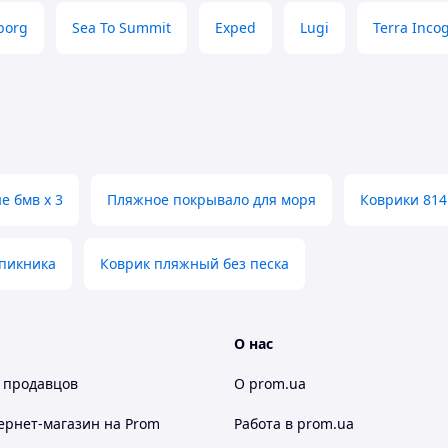
borg
Sea To Summit
Exped
Lugi
Terra Inco
е бмв х 3
Пляжное покрывало для моря
Коврики 814
 пикника
Коврик пляжный без песка
О нас
 продавцов
О prom.ua
ернет-магазин
на Prom
Работа в prom.ua