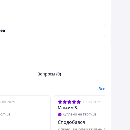
ее
ультикам
Вопросы (0)
.
Все
6.09.2025
03.11.2025
Максим З.
— 990 грн)
rom.ua
Куплено на Prom.ua
Сподобався
Дякую, за оперативну доставку!