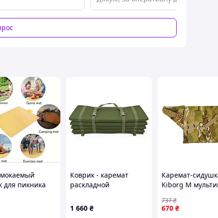
прос
омокаемый
Коврик - каремат
Каремат-сидушк
к для пикника
раскладной
Kiborg М мульти
50 Сложный
водонепроницаемый
(33*25см) M (260
737
₴
к для пикника
олива
1 660
₴
670
₴
 коврик для