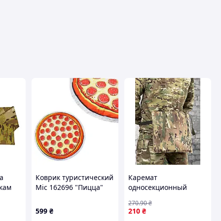
а
Коврик туристический
Каремат
кам
Mic 162696 "Пицца"
односекционный
6-vart)
мультикам ВТ5056
270
.90
₴
599
₴
210
₴