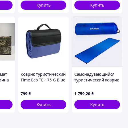
Купить
Купить
емат
Коврик туристический
Самонадувающийся
ирина
Time Eco ТЕ-175 G Blue
туристический коврик
(8435269953804_2)
Spokey Fatty
кемпинговый матрас,
799
₴
1 759
.20
₴
5C15H5094
Купить
Купить