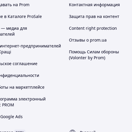
авать на Prom
Контактная информация
 в Каталоге ProSale
Защита прав на контент
 — медиа для
Content right protection
ателей
Отзывы о prom.ua
 интернет-предпринимателей
Кращі
Помощь Силам обороны
(Volonter by Prom)
льское соглашение
онфиденциальности
боты на маркетплейсе
рограмма электронный
с PROM
 Google Ads