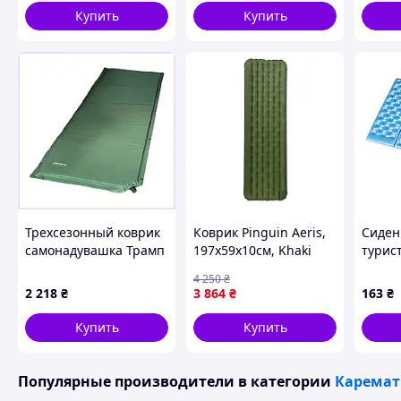
пляжа
Купить
Купить
пикни
Трехсезонный коврик
Коврик Pinguin Aeris,
Сиден
самонадувашка Трамп
197x59x10см, Khaki
турис
до 130 кг 81089CA59
8592-VO
38x28
4 250
₴
голуб
2 218
₴
3 864
₴
163
₴
Похожие товары по характеристикам
Купить
Купить
Популярные производители
в категории
Каремат