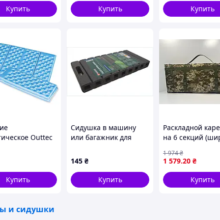
 Коврик для
Купить
Купить
Купить
ка
ие
Сидушка в машину
Раскладной кар
тическое Outtec
или багажник для
на 6 секций (ш
x1см складное
отдыха, HM587728T
70см) пиксель
1 974
₴
ой
145
₴
1 579
.20
₴
Купить
Купить
Купить
ы и сидушки