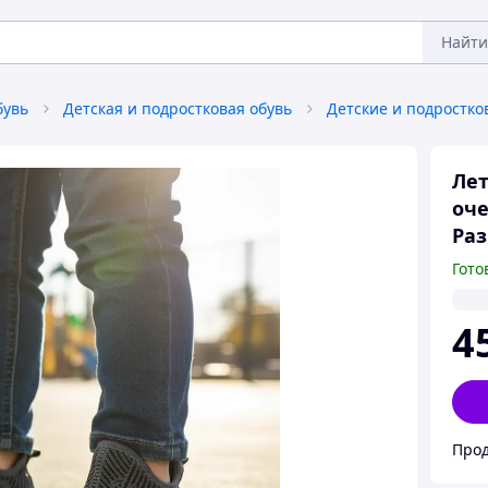
Найти
бувь
Детская и подростковая обувь
Лет
оче
Раз
Гото
4
Прод