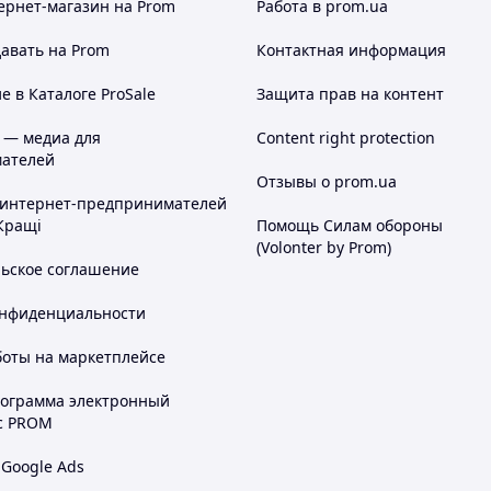
ернет-магазин
на Prom
Работа в prom.ua
авать на Prom
Контактная информация
 в Каталоге ProSale
Защита прав на контент
 — медиа для
Content right protection
ателей
Отзывы о prom.ua
 интернет-предпринимателей
Кращі
Помощь Силам обороны
(Volonter by Prom)
льское соглашение
онфиденциальности
боты на маркетплейсе
рограмма электронный
с PROM
 Google Ads