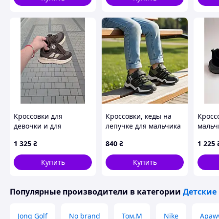
Кроссовки для
Кроссовки, кеды на
Кросс
девочки и для
лепучке для мальчика
мальчи
мальчика коричневые
очень легкие и
черны
1 325
₴
840
₴
1 225
удобные. Размер 26-31
Купить
Купить
Популярные производители
в категории
Детские
Jong Golf
No brand
Том.М
Nike
Apaw