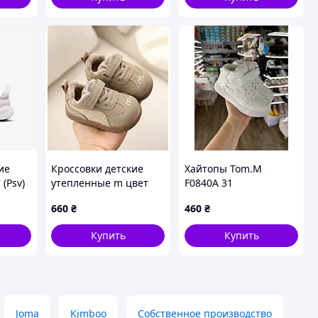
ие
Кроссовки детские
Хайтопы Tom.M
 (Psv)
утепленные m цвет
F0840A 31
моко 11029, Размер 26
660
₴
460
₴
Купить
Купить
Joma
Kimboo
Собственное производство