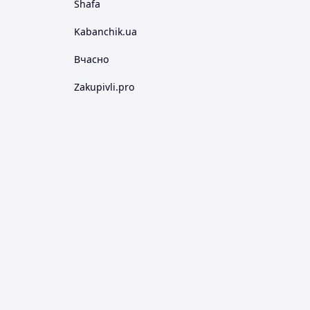
Shafa
Kabanchik.ua
Вчасно
Zakupivli.pro