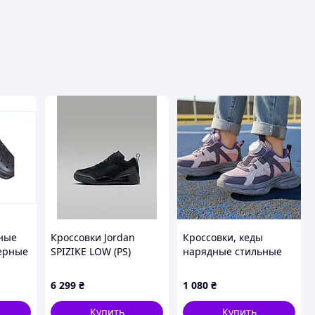
ные
Кроссовки Jordan
Кроссовки, кеды
ерные
SPIZIKE LOW (PS)
нарядные стильные
огулок
FQ3951-001
для девочки на
 6 пар
лепучке. Размер 32-37
6 299
₴
1 080
₴
Купить
Купить