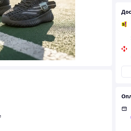
Дос
Опл
е