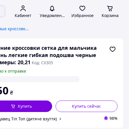
Кабинет
Уведомления
Избранное
Корзина
Детские и подростковые кроссовки, кеды
ние кроссовки сетка для мальчика
нь легкие гибкая подошва черные
меры: 20,21
Код: СХ305
во к отправке
50
₴
Купить
Купить сейчас
98%
авец Тіп Топ (дитяче взуття)