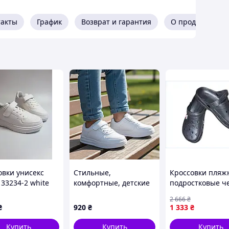
такты
График
Возврат и гарантия
О продавце
овки унисекс
Стильные,
Кроссовки пляж
 33234-2 white
комфортные, детские
подростковые ч
 р.34-39
кроссовки, кеды на
для отдыха и пр
2 666
₴
липучке для мальчика
из EVA ТМ CROSS
₴
920
₴
1 333
₴
в РАЗМЕРЕ 32--37
Купить
Купить
Купить