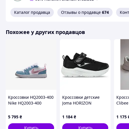
Каталог продавца
Отзывы о продавце
674
Кон
Похожие товары по характеристикам
Похожее у других продавцов
Кроссовки HQ2003-400
Кроссовки детские
Кросс
Nike HQ2003-400
Joma HORIZON
Clibee
JHORIW2421V размер
белые
26-34 черный-белый
5 795
₴
1 184
₴
1 175
Купить
Купить