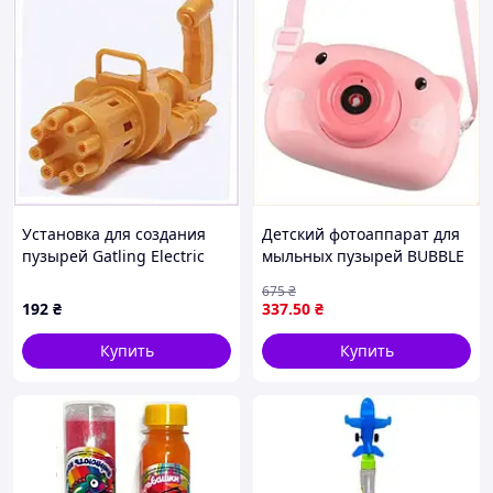
Установка для создания
Детский фотоаппарат для
пузырей Gatling Electric
мыльных пузырей BUBBLE
Bubble Gun 8P91968KB0
CAMERA игрушка с
675
₴
эффектами для улицы и
192
₴
337
.50
₴
дома
Купить
Купить