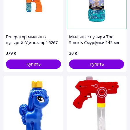
Генератор мыльных
Мыльные пузыри The
пузырей "Динозавр" 6267
Smurfs Смурфики 145 мл
со светом и звуком
для праздника и улицы,
379
₴
28
₴
Оранжевый
крепкий мыльный раствор
детям в подарок
Купить
Купить