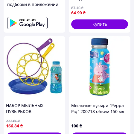
подборки в приложении
87
.10
₴
64
.99
₴
Купить
НАБОР МЫЛЬНЫХ
Мыльные пузыри "Peppa
ПУЗЫРЬКОВ
Pig" 200718 объем 150 мл
«ПУЗЫРЬЕВЫЙ РИФ».
223
.60
₴
Объем 450 мл
166
.84
₴
100
₴