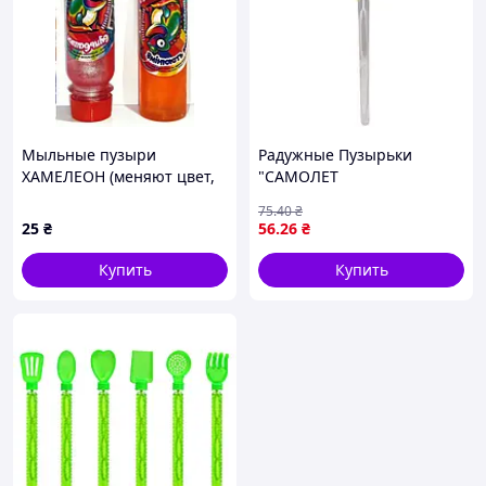
Мыльные пузыри
Радужные Пузырьки
ХАМЕЛЕОН (меняют цвет,
"САМОЛЕТ
100мл) /46/
ИНЕРЦИОННЫЙ" 47 СМ
75
.40
₴
(ГОЛУБОЙ)
25
₴
56
.26
₴
Купить
Купить