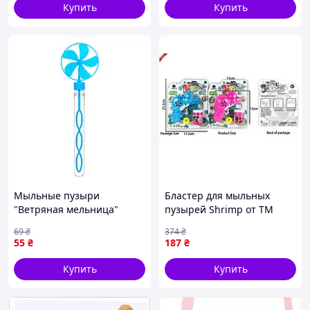
Купить
Купить
Мыльные пузыри
Бластер для мыльных
"Ветряная мельница"
пузырей Shrimp от ТМ
807P(Blue) 26 см, 50 мл
КИТАЙ для веселого
69
₴
374
₴
Голубой impulse
времяпрепровождения на
55
₴
187
₴
свежем воздухе
Купить
Купить