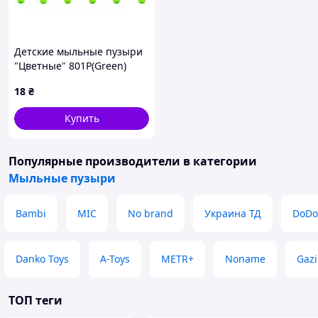
Детские мыльные пузыри
"Цветные" 801P(Green)
меч, 26 см Зеленый
18
₴
Купить
Популярные производители
в категории
Мыльные пузыри
Bambi
MIC
No brand
Украина ТД
DoDo
Danko Toys
A-Toys
METR+
Noname
Gazi
ТОП теги