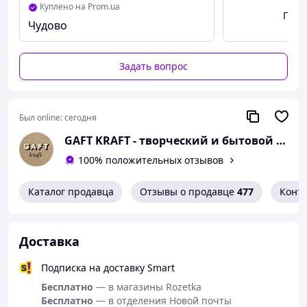
"Космический Пузырь" — не просто игрушка, а
Куплено на Prom.ua
Посм
яркое впечатление, которое остаётся в
Чудово
памяти! Идеальный подарок на день рождения или
просто «без повода».
Задать вопрос
Был online:
сегодня
GAFT KRAFT - творческий и бытовой магазин
100% положительных отзывов
Каталог продавца
Отзывы о продавце
477
Конт
Доставка
Подписка на доставку Smart
Бесплатно
— в магазины Rozetka
Бесплатно
— в отделения Новой почты