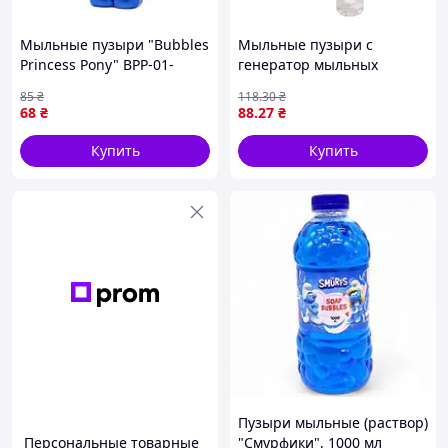
Мыльные пузыри "Bubbles
Мыльные пузыри с
Princess Pony" BPP-01-
генератор мыльных
01U(Blue) объем 95 мл
пузырей (КРАСНЫЙ)
85
₴
118
.30
₴
impulse
68
₴
88
.27
₴
Купить
Купить
Пузыри мыльные (раствор)
Персональные товарные
"Смурфики", 1000 мл