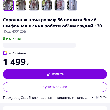
Сорочка жіноча розмір 56 вишита білий
шифон машинна роботи об"ем грудей 130
Код: 400125Б
В наличии
250
от
₴
/мес
1 499
₴
Купить
Купить сейчас
92%
Продавец Скарбниця Карпат - чоловічі, жіночі, дитячі вишиванки, гердани, ручної роботи