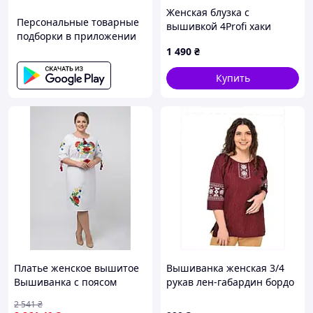
Женская блузка с
Персональные товарные
вышивкой 4Profi хаки
подборки в приложении
размер 48 86M1H3865
1 490
₴
Купить
Платье женское вышитое
Вышиванка женская 3/4
Вышиванка с поясом
рукав лен-габардин бордо
белое Цветы Колоски 42 -
Хранительница 4Profi 52
2 541
₴
60
86M138E42