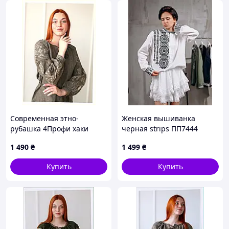
Современная этно-
Женская вышиванка
рубашка 4Профи хаки
черная strips ПП7444
праздничная, PBK8613864
1 490
₴
1 499
₴
Купить
Купить