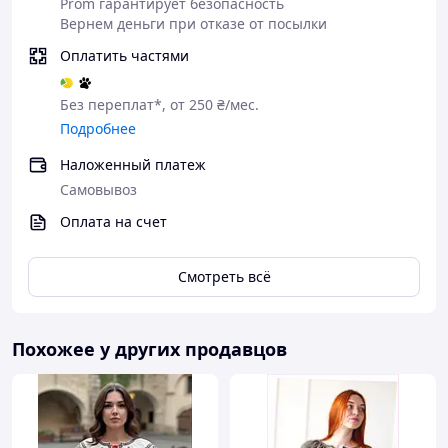
Prom гарантирует безопасность
Вернем деньги при отказе от посылки
Зробіть
Очікуйте
Оплатіть
Отримайте
замовленн
дзвінка
Ваше
товар
Оплатить частями
я
замовленн
я
Без переплат*, от 250 ₴/мес.
Подробнее
Чому варто купувати Товар в
Наложенный платеж
нашому інтернет-магазині?
Самовывоз
Оплата на счет
Якість
Смотреть всё
Оригінальність
Похожее у других продавцов
Індивідуальний дизайн
Професійна консультація продавця