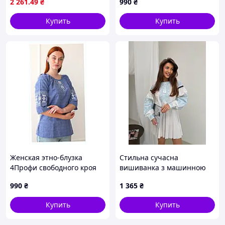
2 261
.49
₴
990
₴
Купить
Купить
Женская этно-блузка
Стильна сучасна
4Профи свободного кроя
вишиванка з машинною
джинс, 86138B49EP
вишивкою
990
₴
1 365
₴
Купить
Купить