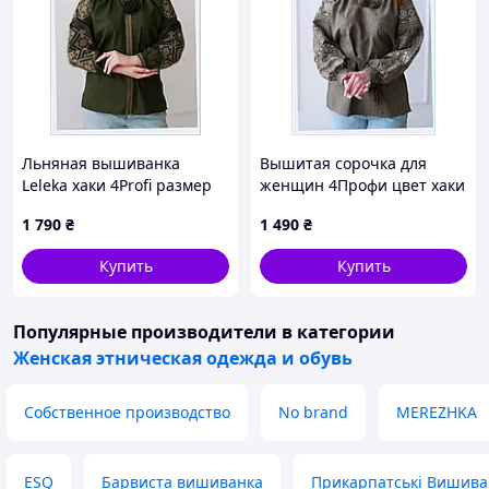
Льняная вышиванка
Вышитая сорочка для
Leleka хаки 4Profi размер
женщин 4Профи цвет хаки
48, 8613871EBC
праздничная 86138BP65P
1 790
₴
1 490
₴
Купить
Купить
Популярные производители
в категории
Женская этническая одежда и обувь
Собственное производство
No brand
MEREZHKA
ESQ
Барвиста вишиванка
Прикарпатські Вишива