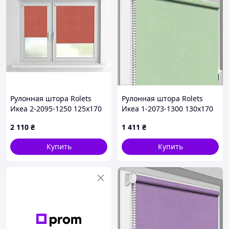
Рулонная штора Rolets
Рулонная штора Rolets
Икеа 2-2095-1250 125x170
Икеа 1-2073-1300 130x170
см закрытого типа Бледно-
см открытого типа Мятная
2 110
₴
1 411
₴
красная
Купить
Купить