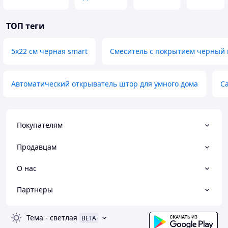
ТОП теги
5х22 см черная smart
Смеситель с покрытием черный 
Автоматический открыватель штор для умного дома
С
Покупателям
Продавцам
О нас
Партнеры
Тема
-
светлая
BETA