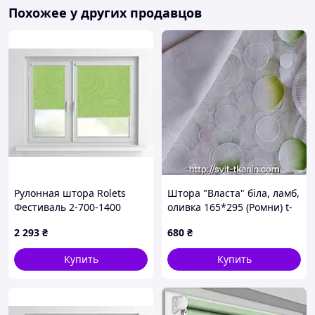
Похожее у других продавцов
Рулонная штора Rolets
Штора "Власта" біла, ламб,
Фестиваль 2-700-1400
оливка 165*295 (Ромни) t-
140x170 см закрытого типа
41090
2 293
₴
680
₴
Салатовая
Купить
Купить