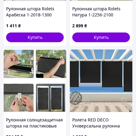
Рулонная штора Rolets
Рулонная штора Rolets
Арабеска 1-2018-1300
Натура 1-2256-2100
130x170 см открытого типа
210x170 см открытого типа
1 411
₴
2 899
₴
Белая
Серо-бежевая
Купить
Купить
Рулонная солнцезащитная
Ролета RED DECO
шторка на пластиковые
Універсальна рулонна
окна 45*125 см, Черная
штора HOUSTON Grey 120