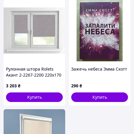
Рулонная штора Rolets
Зажечь небеса Эмма Скотт
Акант 2-2267-2200 220x170
см закрытого типа Светло-
3 203
₴
290
₴
серая
Купить
Купить