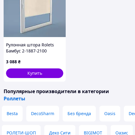
Рулонная штора Rolets
Бамбус 2-1887-2100
210x170 см закрытого типа
3 088
₴
Бежевая
Купить
Популярные производители
в категории
Роллеты
Besta
DecoSharm
Без бренда
Oasis
De
РОЛЕТИ-ШОП
Деко Сити
BIGIMOT
Оазис