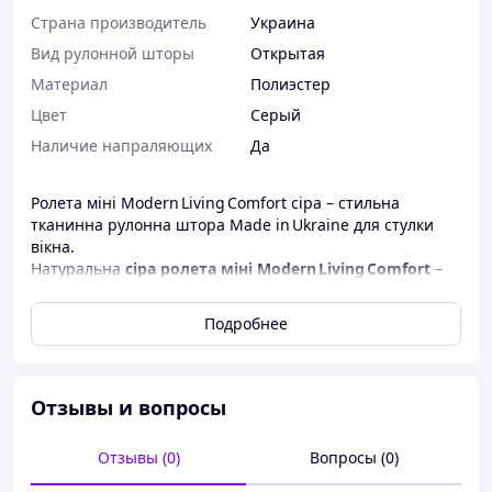
Страна производитель
Украина
Вид рулонной шторы
Открытая
Материал
Полиэстер
Цвет
Серый
Наличие напраляющих
Да
Ролета міні Modern Living Comfort сіра – стильна
тканинна рулонна штора Made in Ukraine для стулки
вікна.
Натуральна
сіра ролета міні Modern Living Comfort
–
ідеальне рішення для вікон будь-якого розміру:
універсальна, зручна та доступна модель від
Подробнее
українського виробника.
Українська
ролета міні Modern Living Comfort сіра
—
це поєднання функціональності та мінімалістичного
дизайну, що робить її популярною серед власників
Отзывы и вопросы
квартир і офісів. Полотно 100 % тканини, суцільний
сірий колір, сучасний механізм кріплення прямо на
Отзывы (0)
Вопросы (0)
стулку — все для швидкого монтажу без бурхливої
установки.