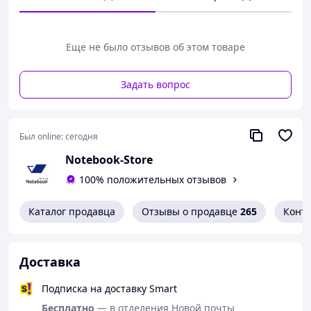
вернуть его.
Обработка заказа:
- Время работы магазина ПН-ПТ с 10:00 до 18:00, СБ-ВС
Еще не было отзывов об этом товаре
выходные;
- Время обработки заказа в течение 1-2 рабочих дней.
Задать вопрос
Доставка:
- НоваяПочта (полная оплата или наложенный платеж);
- УкрПочта (только полная предоплата);
Был online:
сегодня
- Самовывоз в г. Одесса, ул. Малая Арнаутская 70 (по
предварительной договоренности).
Notebook-Store
100% положительных отзывов
Если у Вас есть какие-либо вопросы, будем рады
ответить на них.
Каталог продавца
Отзывы о продавце
265
Конт
Доставка
Подписка на доставку Smart
Бесплатно
— в отделения Новой почты