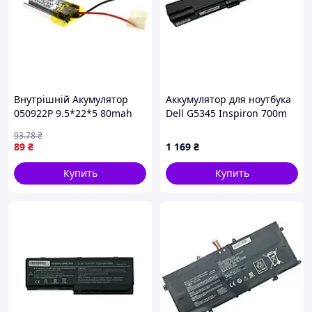
Внутрішній Акумулятор
Аккумулятор для ноутбука
050922P 9.5*22*5 80mah
Dell G5345 Inspiron 700m
3.7V (17001270)
14.8V Black 4400mAh OEM
93
.78
₴
89
₴
1 169
₴
Купить
Купить