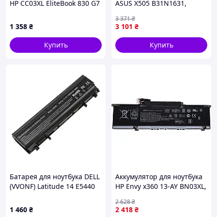
HP CC03XL EliteBook 830 G7
ASUS X505 B31N1631,
11.4V Black 4500mAh OEM
3727mAh (42Wh), 3cell,
3 371
₴
11.55V, Li-ion (A47583) —
1 358
₴
3 101
₴
Доступный
Купить
Купить
Батарея для ноутбука DELL
Аккумулятор для ноутбука
(VVONF) Latitude 14 E5440
HP Envy x360 13-AY BN03XL,
15 E5540 (Replacement)
51Wh (4195mAh), 3cell,
2 628
₴
11.55V, Li-ion AlSoft
1 460
₴
2 418
₴
(A47929) — Доступный