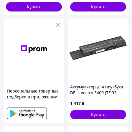
Купить
Купить
Аккумулятор для ноутбука
Персональные товарные
DELL Vostro 3400 (7FJ92,
подборки в приложении
DL3400LH) 11.1V 4400mAh
1 417
₴
PowerPlant (NB440788)
Купить