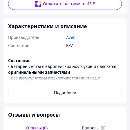
Оплатить частями от 45 ₴
Характеристики и описание
Производитель
Acer
Состояние
Б/У
Состояние:
- Батареи сняты с европейских ноутбуков и являются
оригинальными запчастями
.
- Все аккумуляторы подключаются на стенд и
тестируются, чтобы убедиться в их работоспособности.
Подробнее
Гарантия:
- Мы предоставляем
2 недели гарантии на любой
товар
.
- У вас есть время, чтобы без риска проверить
Отзывы и вопросы
работоспособность.
- Если товар не работает или не подошел — Вы можете
Отзывы (0)
Вопросы (0)