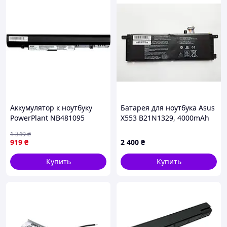
Аккумулятор к ноутбуку
Батарея для ноутбука Asus
PowerPlant NB481095
X553 B21N1329, 4000mAh
Lenovo IdeaPad S210
(29Wh), 2cell, 7.2V, Li-ion,
1 349
₴
L12C3A01 10.8V 2200mAh
черная
919
₴
2 400
₴
Купить
Купить