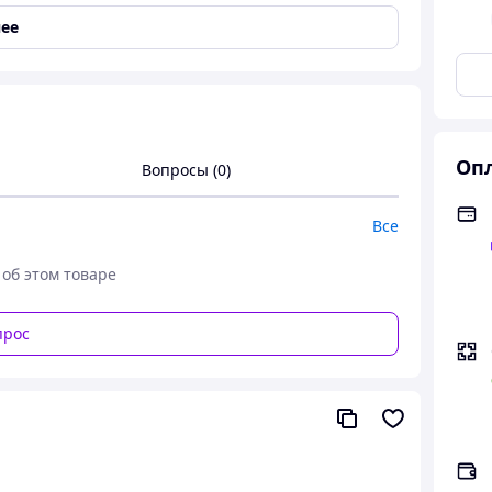
ее
Опл
Вопросы (0)
Все
 об этом товаре
прос
ше очарование.