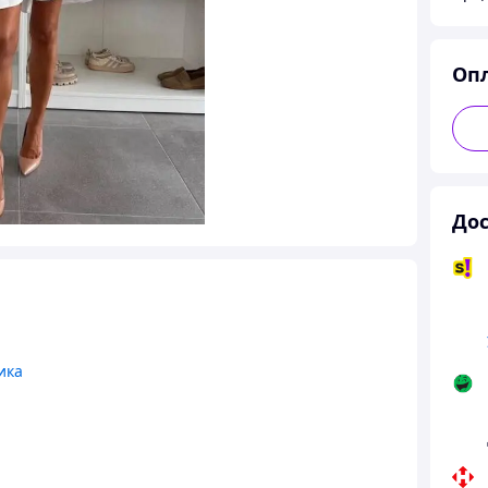
Оп
Дос
ика