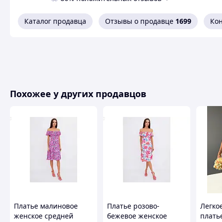
Размеры: 42-44, 46-48
Ткань: турецкий лён.
Каталог продавца
Отзывы о продавце
1699
Ко
Люкс качество
Цвета: беж, черный, белый,
розовый, песочный, графит.
Похожие товары по характеристикам
Похожее у других продавцов
Платье малиновое
Платье розово-
Легко
женское средней
бежевое женское
плать