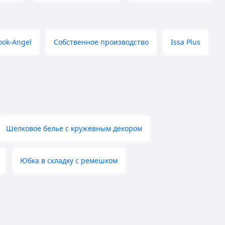
ook-Angel
Собственное производство
Issa Plus
Шелковое белье с кружевным декором
Юбка в складку с ремешком