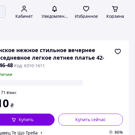
Кабинет
Уведомления
Избранное
Корзина
ское нежное стильное вечернее
седневное легкое летнее платье 42-
 46-48
Код: 6310-1611
личии
71
т
₴
/мес
10
₴
Купить
Купить сейчас
86%
авец Те Що Треба