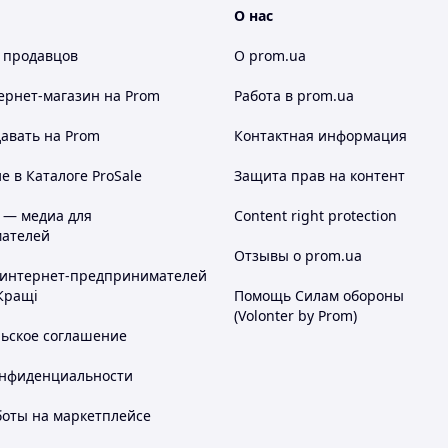
О нас
 продавцов
О prom.ua
ернет-магазин
на Prom
Работа в prom.ua
авать на Prom
Контактная информация
 в Каталоге ProSale
Защита прав на контент
 — медиа для
Content right protection
ателей
Отзывы о prom.ua
 интернет-предпринимателей
Кращі
Помощь Силам обороны
(Volonter by Prom)
льское соглашение
онфиденциальности
боты на маркетплейсе