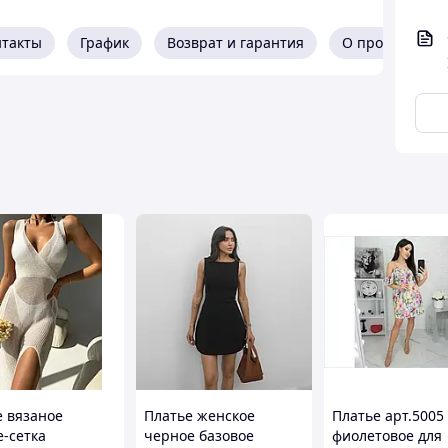
нтакты
График
Возврат и гарантия
О продавце
е вязаное
Платье женское
Платье арт.5005
е-сетка
черное базовое
фиолетовое для