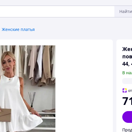
Найти
Женские платья
Жен
пов
44,
В на
о
7
Прод