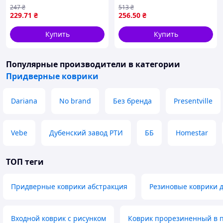
резиновым краем №58-24
дома и офиса
247
₴
513
₴
влагостойкий
229
.71
₴
256
.50
₴
антискользящий 60х40 см
серый
Купить
Купить
Популярные производители
в категории
Придверные коврики
Dariana
No brand
Без бренда
Presentville
Vebe
Дубенский завод РТИ
ББ
Homestar
ТОП теги
Придверные коврики абстракция
Резиновые коврики 
Входной коврик с рисунком
Коврик прорезиненный в 