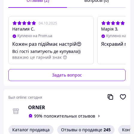
Отзывы (2)
Вопросы (0)
04.10.2025
08.
Наталия С.
Марія З.
Куплено на Prom.ua
Куплено на Pro
Кожен раз підіймає настрій😍
Яскравий при
Всі гості запитують де купувала))
вважаю це гарний знак 😌
Характеристики:
Задать вопрос
Размер: 45х75см
Вес: 0.8 кг
Тип коврика: принтованный
Был online:
сегодня
Основание: резина
Высота: 5 мм
ORNER
Длина: 750 мм
Ширина: 450 мм
99% положительных отзывов
Рекомендации по уходу:
Каталог продавца
Отзывы о продавце
245
Конт
✅ Изделие можно чистить с помощью щетки или