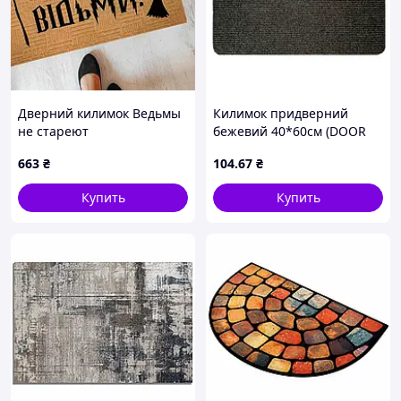
Дверний килимок Ведьмы
Килимок придверний
не стареют
бежевий 40*60см (DOOR
MAT START) ТМ DARIANA
663
₴
104
.67
₴
Купить
Купить