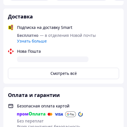
пылесоса
✅ Стирать при температуре до 40°C
Доставка
✅ От запаха резины достаточно легко избавиться с
Подписка на доставку Smart
помощью стирки в холодной воде
Бесплатно
— в отделения Новой почты
✅ Можно отжимать и сушить
Узнать больше
❌ Не гладить
Нова Пошта
❌ Нельзя отбеливать
❌ Химчистка запрещена
Смотреть всё
Оплата и гарантии
Безопасная оплата картой
Без переплат
Prom гарантирует безопасность