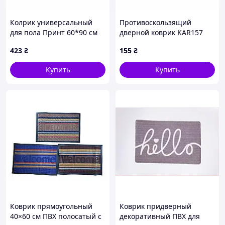
Колрик универсальный
Противоскользящий
для пола Принт 60*90 см
дверной коврик KAR157
лофт Dariana
40×60 см с принтом
423
₴
155
₴
камень • Придверный
коврик KAR157 для
Купить
Купить
прихожей, входной двери,
Коврик прямоугольный
Коврик придверный
40×60 см ПВХ полосатый с
декоративный ПВХ для