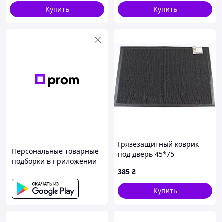
коричневый для дома,
Купить
Купить
офиса, магазина
Грязезащитный коврик
Персональные товарные
под дверь 45*75
подборки в приложении
385
₴
Купить