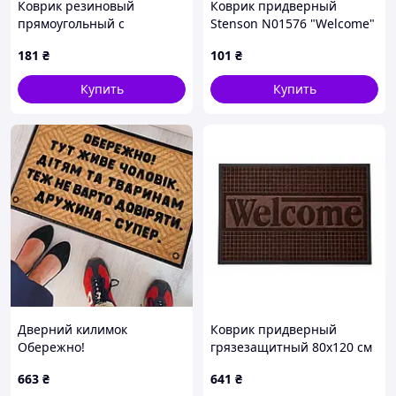
Коврик резиновый
Коврик придверный
прямоугольный с
Stenson N01576 "Welcome"
надписью "Welcome"
38x58 см Бордовый
181
₴
101
₴
460х660мм (124203)
Купить
Купить
Дверний килимок
Коврик придверный
Обережно!
грязезащитный 80х120 см
резиновый входной
663
₴
641
₴
антискользящий