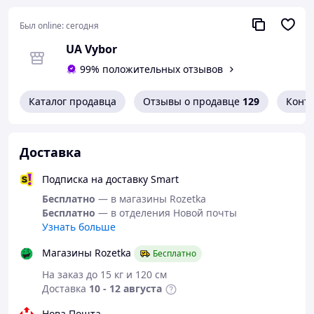
Был online:
сегодня
UA Vybor
99% положительных отзывов
Когда простота становится стилем, а
Каталог продавца
Отзывы о продавце
129
Конт
функциональность — элитой.
Maverick Cyan
— часы для мужчин, которые
ценят уверенность, статус и точность ⏱️.
Доставка
💥
Основные преимущества
:
Подписка на доставку Smart
🌊
Защита от воды 3ATM
—
водонепроницаемость до 30 метров, идеально
Бесплатно
— в магазины Rozetka
для повседневного ношения, дождя или мытья
Бесплатно
— в отделения Новой почты
рук
Узнать больше
🛠
Стекло Hardlex
— высокая устойчивость к
царапинам и отличная прозрачность
Магазины Rozetka
Бесплатно
📆
Автоматическая дата
— всегда актуальная
На заказ до 15 кг и 120 см
дата без дополнительных настроек
Доставка
10 - 12 августа
🔒
Скрытая застёжка
— надёжное и стильное
крепление
Нова Пошта