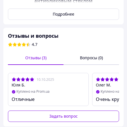
антибликовым стеклом
⌚
Maverick Cyan Watch — роскошь, которая
Подробнее
говорит сама за себя
💼💎
Отзывы и вопросы
4.7
Отзывы (3)
Вопросы (0)
10.10.2025
08.
Юля Б.
Олег М.
Куплено на Prom.ua
Куплено на Pro
Отличные
Очень круто
Задать вопрос