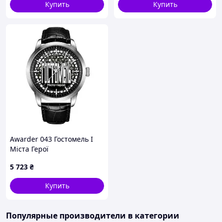
Купить
Купить
Awarder 043 Гостомель I
Міста Герої
5 723
₴
Купить
Популярные производители
в категории