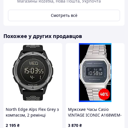
Магазины Rozetka, Нова Пошта, Укрпочта
🔹 Расчитан на долгие годы службы
🔹 Отличный подарок для себя или близкого
Смотреть всё
человека 🎁
Похожее у других продавцов
North Edge Alps Flex Grey з
Мужские Часы Casio
компасом, 2 ремінці
VINTAGE ICONIC A168WEM-
1EF
2 195
₴
3 870
₴