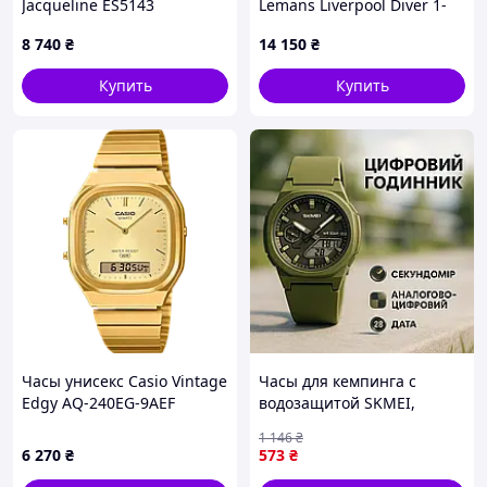
Jacqueline ES5143
Lemans Liverpool Diver 1-
2205E
8 740
₴
14 150
₴
Купить
Купить
Часы унисекс Casio Vintage
Часы для кемпинга с
Edgy AQ-240EG-9AEF
водозащитой SKMEI,
Электронные спортивные
1 146
₴
часы Тактические военные
6 270
₴
573
₴
для ЗСУ KB-77