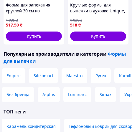
Форма для запекания
Круглые формы для
круглой 30 см из
выпечки в духовке Unique,
жаростойкого стекла для
Набор для выпечки из
1 035
₴
1 036
₴
приготовления блюд и
нержавеющей стали LS-91
517
.50
₴
518
₴
выпечки
Купить
Купить
Популярные производители
в категории
Формы
для выпечки
Empire
Silikomart
Maestro
Pyrex
Kamill
Без бренда
A-plus
Luminarc
Simax
Укр
ТОП теги
Карамель кондитерская
Тефлоновый коврик для сково