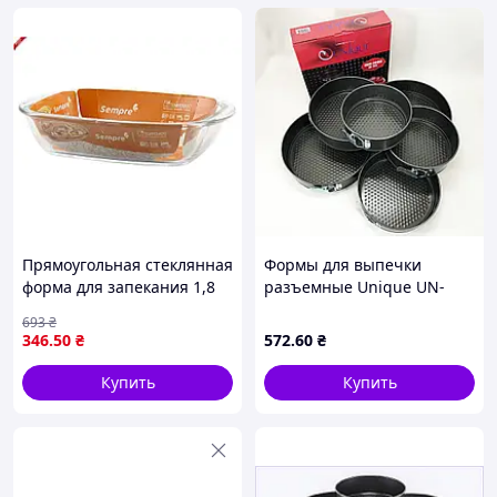
Прямоугольная стеклянная
Формы для выпечки
форма для запекания 1,8
разъемные Unique UN-
литра 6112 от бренда
1701 набор форм 6шт для
693
₴
SEMPRE для идеального
выпечки кондитерские
346
.50
₴
572
.60
₴
приготовления блюд
Купить
Купить