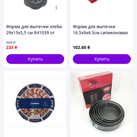
Форма для выпечки хлеба
Форма для выпечки
29х15х5,5 см R41039 от
16.5х9х4.5см силиконовая
бренда STENSON для
глубокая Прямоугольная с
466
₴
идеального теста
ручками SD32731 ТМ PRC
233
₴
102
.60
₴
Купить
Купить