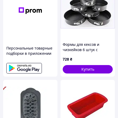
Формы для кексов и
Персональные товарные
чизкейков 6 штук с
подборки в приложении
покрытием антипригар
728
₴
E5X6427K78
Купить