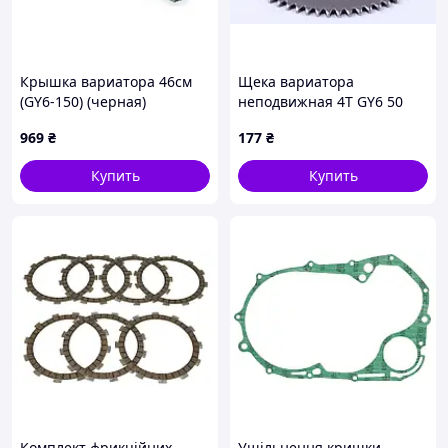
Крышка вариатора 46см
Щека вариатора
(GY6-150) (черная)
неподвижная 4T GY6 50
AMG, TM-S-443541
969
₴
177
₴
Купить
Купить
Комплект фрикційних
Ущільнення кришки