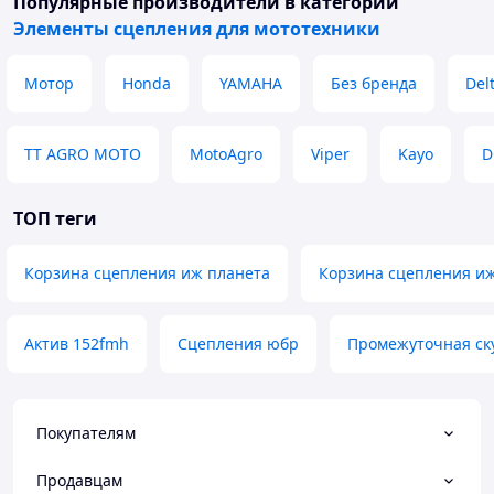
Популярные производители
в категории
Элементы сцепления для мототехники
Мотор
Honda
YAMAHA
Без бренда
Del
TT AGRO MOTO
MotoAgro
Viper
Kayo
D
ТОП теги
Корзина сцепления иж планета
Корзина сцепления и
Актив 152fmh
Сцепления юбр
Промежуточная ск
Покупателям
Продавцам