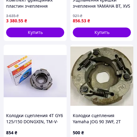
пластин зчеплення
зчеплення YAMAHA BT, XVS
KAWASAKI EN, ER, ER-6F,
1100 1999-2006 ATHENA
3 635
₴
921
₴
ER-6N, GPX, GPZ, GT, KLE,
S410485008130
3 380
.55
₴
856
.53
₴
KLR, KLX, Z, ZL, ZR, ZX, ZXR,
ZZR 400-750
Купить
Купить
Колодки сцепления 4T GY6
Колодки сцепления
125/150 DONGXIN, TM-V-
Yamaha JOG 90 3WF, 2T
226
Stels 50 VDK, TM-K-2692
854
₴
500
₴