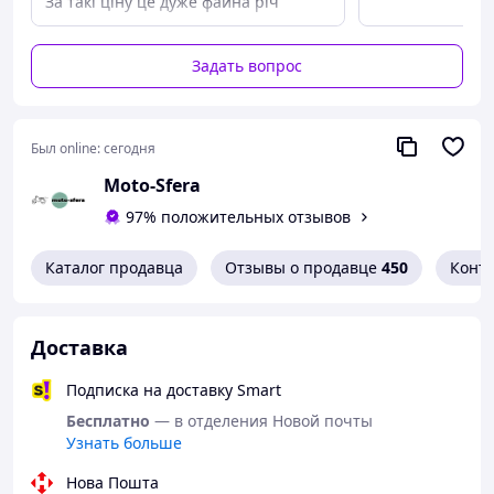
За такі ціну це дуже файна річ
Недостатки
Храповик бистро стирається,треба
Задать вопрос
щоб був більш закладений.
Был online:
сегодня
Moto-Sfera
97% положительных отзывов
Каталог продавца
Отзывы о продавце
450
Конт
Доставка
Подписка на доставку Smart
Бесплатно
— в отделения Новой почты
Узнать больше
Нова Пошта