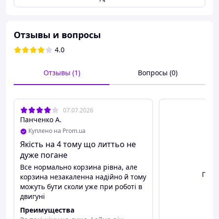
Отзывы и вопросы
4.0
Отзывы (1)
Вопросы (0)
07.07.2026
Панченко А.
Куплено на Prom.ua
Якість на 4 тому що литтьо не
дуже погане
Все нормально корзина рівна, але
Посм
корзина незакаленна надійно й тому
можуть бути сколи уже при роботі в
двигуні
Преимущества