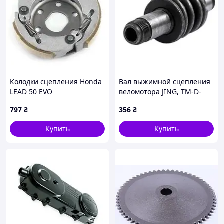
Колодки сцепления Honda
Вал выжимной сцепления
LEAD 50 EVO
веломотора JING, TM-D-
323521
797
₴
356
₴
Купить
Купить