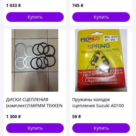
(mod.A), TM-D-4152
1 033
₴
745
₴
Купить
Купить
ДИСКИ СЦЕПЛЕНИЯ
Пружины колодок
(комплект)166FMM TEKKEN
сцепления Suzuki AD100
250
(1000rpm, 3шт) VDK, TM-P-
1 300
₴
59
₴
733351
Купить
Купить