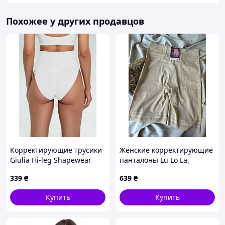
Похожее у других продавцов
Корректирующие трусики
Женские корректирующие
Giulia Hi-leg Shapewear
панталоны Lu Lo La,
white, XXL(7)
высокая посадка, утяжка
339
₴
639
₴
живота и бедер, батал,
бежевый
Купить
Купить