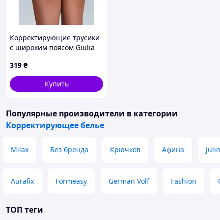
Корректирующие трусики
с широким поясом Giulia
STRING SHAPEWEAR white,
319
₴
S/M
Купить
Популярные производители
в категории
Корректирующее белье
Milax
Без бренда
Крючков
Афина
Juli
Aurafix
Formeasy
German Volf
Fashion
ТОП теги