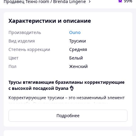
99%
Продавец Техно room / Brenda Lingerie
Характеристики и описание
Производитель
Ouno
Вид изделия
Трусики
Степень коррекции
Средняя
Цвет
Белый
Пол
Женский
Трусы втягивающие бразилианы корректирующие
с высокой посадкой Dyana 👌
Корректирующие трусики – это незаменимый элемент
гардероба. Они помогают подчеркнуть фигуру,
обеспечивая комфорт 🫶 и уверенность в любом
Подробнее
образе.
Эти трусики скрывают недостатки👌 создают гладкий
силуэт🔥