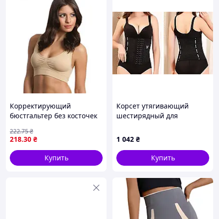
Корректирующий
Корсет утягивающий
бюстгальтер без косточек
шестирядный для
Набор 3 шт Ahh Bra Ах Бра
коррекции фигуры
222
.75
₴
218
.30
₴
1 042
₴
Купить
Купить