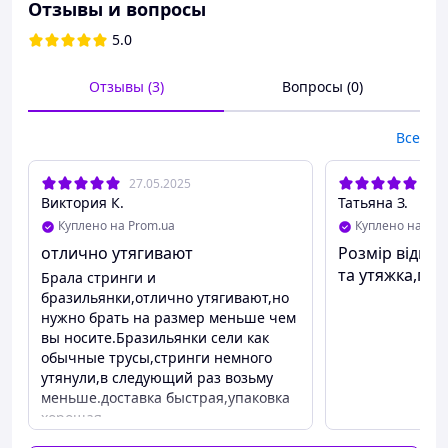
Отзывы и вопросы
🔹Размеры:
S/М-объем бедер-86-95 см;
5.0
L/XL-объем бедер-95-105 см;
Высота пояса 13-14 см.
Отзывы (3)
Вопросы (0)
🔹Материал – синтетический трикотаж в рубчик без
швов.
Все
🔹Цветы: черный, белый, бежевый.
27.05.2025
28.
🔥Количество ограничено
Виктория К.
Татьяна З.
ВНИМАНИЕ!
Куплено на Prom.ua
Куплено на Pro
Наложенный платеж только по предоплате 100 грн
отлично утягивают
Розмір відпов
Также доступна безопасная пром-оплата
та утяжка,при
Брала стринги и
бразильянки,отлично утягивают,но
нужно брать на размер меньше чем
вы носите.Бразильянки сели как
обычные трусы,стринги немного
утянули,в следующий раз возьму
меньше.доставка быстрая,упаковка
хорошая