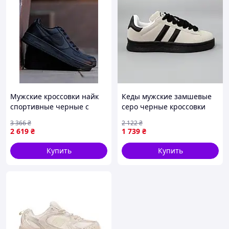
Мужские кроссовки найк
Кеды мужские замшевые
спортивные черные с
серо черные кроссовки
низким верхом Nike Air
Seli Кеди чоловічі замшеві
3 366
₴
2 122
₴
Force 1 Low 07 Black Edition
сіро чорні кросівки
2 619
₴
1 739
₴
Seli Чоловічі кросівки найк
Купить
Купить