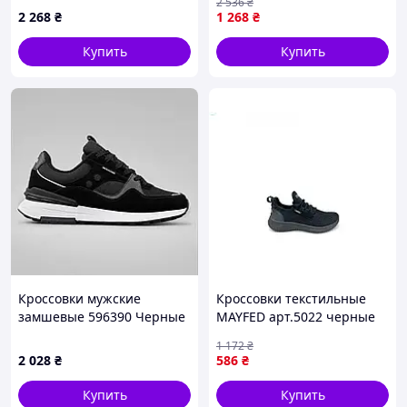
2 536
₴
с искусственным мехом
2 268
₴
1 268
₴
черные
Купить
Купить
Кроссовки мужские
Кроссовки текстильные
замшевые 596390 Черные
MAYFED арт.5022 черные
для активного отдыха и
1 172
₴
повседневной носки
2 028
₴
586
₴
Купить
Купить