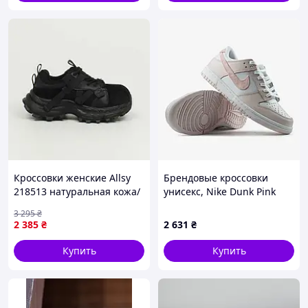
Кроссовки женские Allsy
Брендовые кроссовки
218513 натуральная кожа/
унисекс, Nike Dunk Pink
замша, черного цвета на
Paisley 39
3 295
₴
черной подошве
2 385
₴
2 631
₴
Купить
Купить