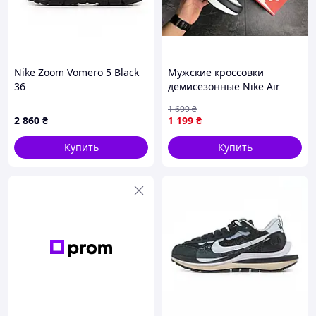
Nike Zoom Vomero 5 Black
Мужские кроссовки
36
демисезонные Nike Air
Max 95 Max 270, легкие
1 699
₴
белые 44 45 46
2 860
₴
1 199
₴
Купить
Купить