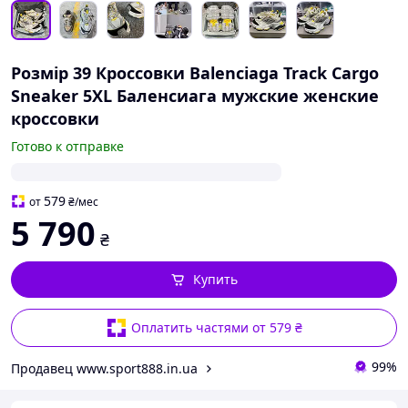
Розмір 39 Кроссовки Balenciaga Track Cargo
Sneaker 5XL Баленсиага мужские женские
кроссовки
Готово к отправке
579
от
₴
/мес
5 790
₴
Купить
Оплатить частями от 579 ₴
99%
Продавец www.sport888.in.ua